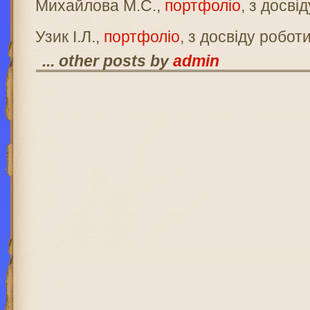
Михайлова М.С.,
портфоліо
, з досві
Узик І.Л.,
портфоліо
, з досвіду робот
... other posts by
admin