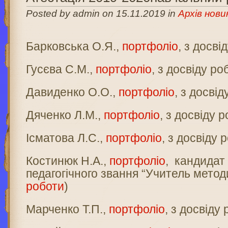
Posted by admin on 15.11.2019 in
Архів нови
Барковська О.Я.,
портфоліо
, з досві
Гусєва С.М.,
портфоліо
, з досвіду ро
Давиденко О.О.,
портфоліо
, з досві
Дяченко Л.М.,
портфоліо
, з досвіду 
Ісматова Л.С.,
портфоліо
, з досвіду 
Костинюк Н.А.,
портфоліо
, кандидат
педагогічного звання “Учитель методи
роботи
)
Марченко Т.П.,
портфоліо
, з досвіду