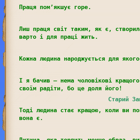
Праця пом’якшує горе.
Лиш праця світ таким, як є, створил
варто і для праці жить.
Кожна людина народжується для якого
І я бачив – нема чоловікові кращого
своїм радіти, бо це доля його!
Старий За
Тоді людина стає кращою, коли ви по
вона є.
Дитина, яка терпить менше образ, ви