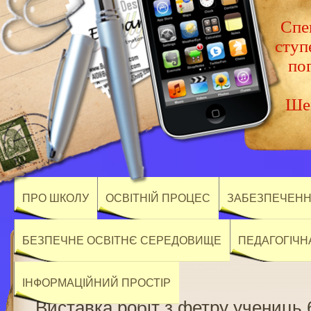
Спец
ступ
по
Шев
ПРО ШКОЛУ
ОСВІТНІЙ ПРОЦЕС
ЗАБЕЗПЕЧЕННЯ
БЕЗПЕЧНЕ ОСВІТНЄ СЕРЕДОВИЩЕ
ПЕДАГОГІЧН
ІНФОРМАЦІЙНИЙ ПРОСТІР
Виставка робіт з фетру учениць 6