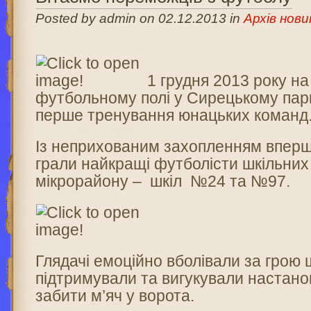
Posted by admin on 02.12.2013 in
Архів нови
1 грудня 2013 року н
футбольному полі у Сирецькому пар
перше тренування юнацьких команд
Із неприхованим захопленням вперш
грали найкращі футболісти шкільни
мікрорайону – шкіл №24 та №97.
Глядачі емоційно вболівали за грою 
підтримували та вигукували настано
забити м’яч у ворота.