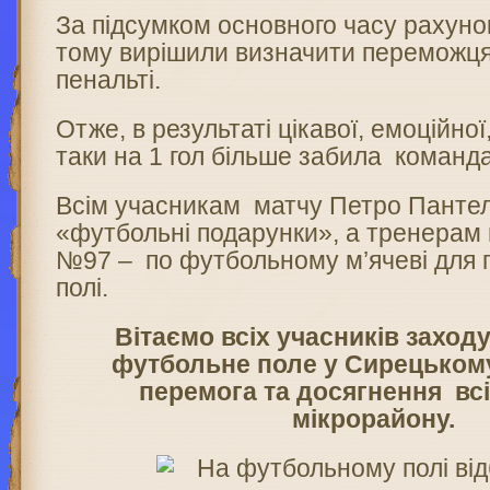
За підсумком основного часу рахунок
тому вирішили визначити переможця
пенальті.
Отже, в результаті цікавої, емоційної,
таки на 1 гол більше забила команд
Всім учасникам матчу Петро Панте
«футбольні подарунки», а тренерам
№97 – по футбольному м’ячеві для 
полі.
Вітаємо всіх учасників заходу
футбольне поле у Сирецькому
перемога та досягнення всі
мікрорайону.