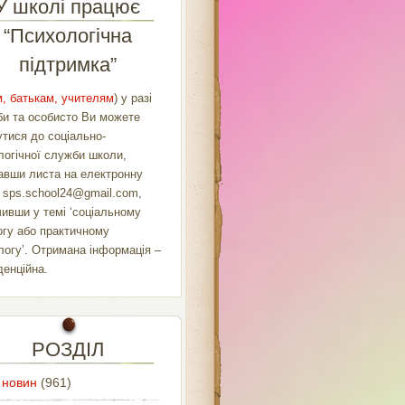
У школі працює
“Психологічна
підтримка”
, батькам, учителям
) у разі
би та особисто Ви можете
утися до соціально-
логічної служби школи,
авши листа на електронну
у
sps.school24@gmail.com
,
чивши у темі ‘соціальному
огу або практичному
логу’. Отримана інформація –
денційна.
РОЗДІЛ
 новин
(961)