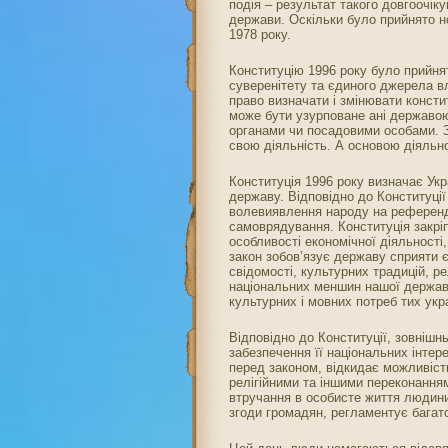
подія – результат такого довгоочік
держави. Оскільки було прийнято но
1978 року.
Конституцію 1996 року було прийня
суверенітету та єдиного джерела вл
право визначати і змінювати консти
може бути узурповане ані державою
органами чи посадовими особами. 
свою діяльність. А основою діяльн
Конституція 1996 року визначає Укр
державу. Відповідно до Конституці
волевиявлення народу на референду
самоврядування. Конституція закрі
особливості економічної діяльності,
закон зобов’язує державу сприяти єд
свідомості, культурних традицій, ре
національних меншин нашої держав
культурних і мовних потреб тих укр
Відповідно до Конституції, зовнішн
забезпечення її національних інтере
перед законом, відкидає можливіст
релігійними та іншими переконання
втручання в особисте життя людини,
згоди громадян, регламентує багато