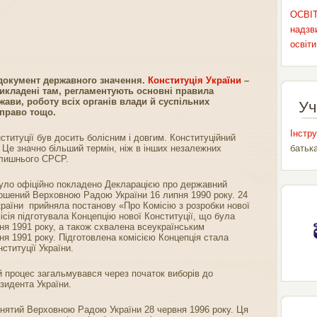
ОСВІТ
надзви
освіти
документ державного значення.
Конституція України
–
икладені там, регламентують основні правила
жави, роботу всіх органів влади й суспільних
Уч
 право тощо.
Інстру
титуції був досить болісним і довгим. Конституційний
. Це значно більший термін, ніж в інших незалежних
батьк
олишнього СРСР.
було офіційно покладено Декларацією про державний
лошений Верховною Радою України 16 липня 1990 року. 24
раїни прийняла постанову «Про Комісію з розробки нової
ісія підготувала Концепцію нової Конституції, що була
я 1991 року, а також схвалена всеукраїнським
я 1991 року. Підготовлена комісією Концепція стала
ституції України.
й процес загальмувався через початок виборів до
зидента України.
ийнятий Верховною Радою України 28 червня 1996 року. Ця