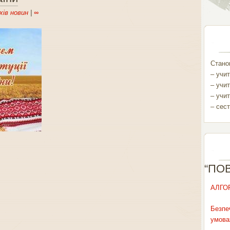
хів новин
|
∞
Станом
– учит
– учит
– учит
– сест
“ПО
АЛГО
Безпе
умова