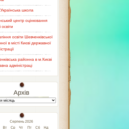
Українська школа
нський центр оцінювання
і освіти
ління освіти Шевченківської
ної в місті Києві державної
істрації
нківська районна в м.Києві
вна адміністраці
Архів
Серпень 2026
Вт
Ср
Чт
Пт
Сб
Нд