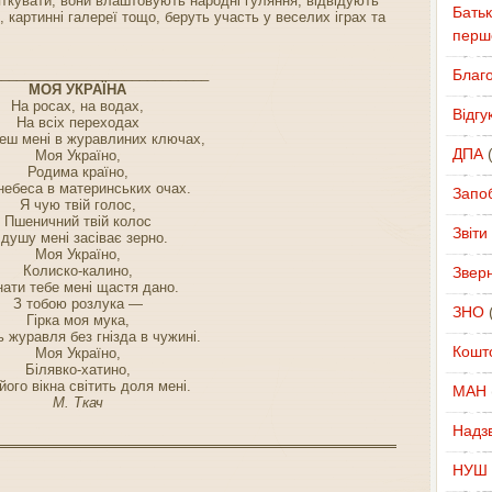
кувати, вони влаштовують народні гуляння, відвідують
Батьк
 картинні галереї тощо, беруть участь у веселих іграх та
перш
____________________________
Благ
МОЯ УКРАЇНА
На росах, на водах,
Відгу
На всіх переходах
еш мені в журавлиних ключах,
ДПА
(
Моя Україно,
Родима країно,
небеса в материнських очах.
Запоб
Я чую твій голос,
Пшеничний твій колос
Звіти
 душу мені засіває зерно.
Моя Україно,
Колиско-калино,
Звер
нати тебе мені щастя дано.
З тобою розлука —
ЗНО
(
Гірка моя мука,
 журавля без гнізда в чужині.
Кошт
Моя Україно,
Білявко-хатино,
його вікна світить доля мені.
МАН
М. Ткач
Надзв
НУШ