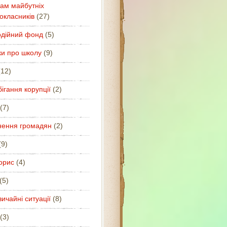
ам майбутніх
окласників
(27)
одійний фонд
(5)
ки про школу
(9)
12)
ігання корупції
(2)
(7)
нення громадян
(2)
9)
орис
(4)
(5)
ичайні ситуації
(8)
(3)