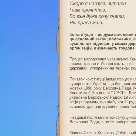
Скоро я навчусь читати
І сам прочитаю,
Бо вже дуже хочу знати,
Які права маю.
Конституція – це д
уже ва
жливий 
це основний закон; положення, в
суспільних відносин у межах дер
організацій, визначають трудове
Процес народження української Конс
процес тривав в Україні шість років
державах, утворених на теренах к
Початок конституційному процесу 
суверенітет України, що був прого
жовтня 1990 року Верховна Рада Ук
Конституції Української СРСР». Ком
ухвалена Верховною Радою 19 липн
референдумом, щo відбувся 1 грудн
основою для підготування нової Кон
Невдовзі після цього конституційни
Верховної Ради, а потім вибори пре
Кінцевий текст Конституції був пр