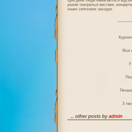
Цей день люди намагаються відсвят
разом театральні вистави, концерти,
інших святкових заходах.
______
Курлич
Ясні 
У
Піз
Печаль
З тво
... other posts by
admin