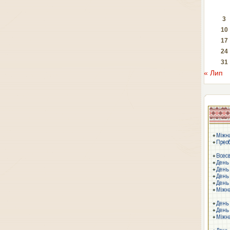
3
10
17
24
31
« Лип