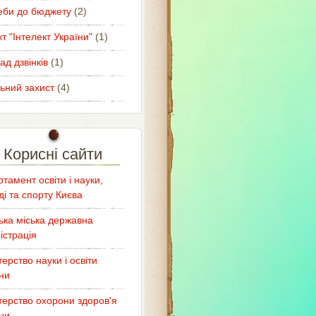
еби до бюджету
(2)
т "Інтелект України"
(1)
ад дзвінків
(1)
ьний захист
(4)
Корисні сайти
тамент освіти і науки,
і та спорту Києва
ька міська державна
істрація
терство науки і освіти
ни
терство охорони здоров'я
ни