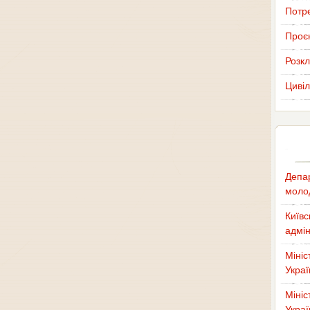
Потр
Проєк
Розкл
Цивіл
Депар
молод
Київс
адмін
Мініс
Украї
Мініс
Украї