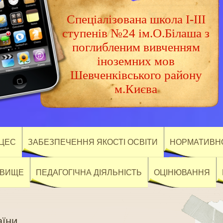
Спеціалізована школа І-ІІІ
ступенів №24 ім.О.Білаша з
поглибленим вивченням
іноземних мов
Шевченківського району
м.Києва
ОЦЕС
ЗАБЕЗПЕЧЕННЯ ЯКОСТІ ОСВІТИ
НОРМАТИВНО
ОВИЩЕ
ПЕДАГОГІЧНА ДІЯЛЬНІСТЬ
ОЦІНЮВАННЯ
аїни