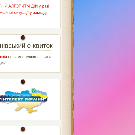
НІЙ АЛГОРИТМ ДІЙ у разі
чайної ситуації у закладі
нівський е-квиток
кція
по замовленню е-квитка
ами.