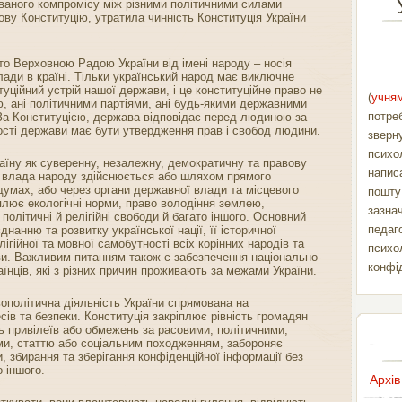
уваного компромісу між різними політичними силами
ву Конституцію, утратила чинність Конституція України
то Верховною Радою України від імені народу – носія
ади в країні. Тільки український народ має виключне
туційний устрій нашої держави, і це конституційне право не
(
учням
, ані політичними партіями, ані будь-якими державними
потре
За Конституцією, держава відповідає перед людиною за
ості держави має бути утвердження прав і свобод людини.
зверн
психо
аїну як суверенну, незалежну, демократичну та правову
напис
ї влада народу здійснюється або шляхом прямого
мах, або через органи державної влади та місцевого
пошт
плює екологічні норми, право володіння землею,
зазна
 політичні й релігійні свободи й багато іншого. Основний
педаг
нанню та розвитку української нації, її історичної
лігійної та мовної самобутності всіх корінних народів та
психо
и. Важливим питанням також є забезпечення національно-
конфі
аїнців, які з різних причин проживають за межами України.
ьополітична діяльність України спрямована на
сів та безпеки. Конституція закріплює рівність громадян
ь привілеїв або обмежень за расовими, політичними,
ми, статтю або соціальним походженням, забороняє
 збирання та зберігання конфіденційної інформації без
 іншого.
Архів