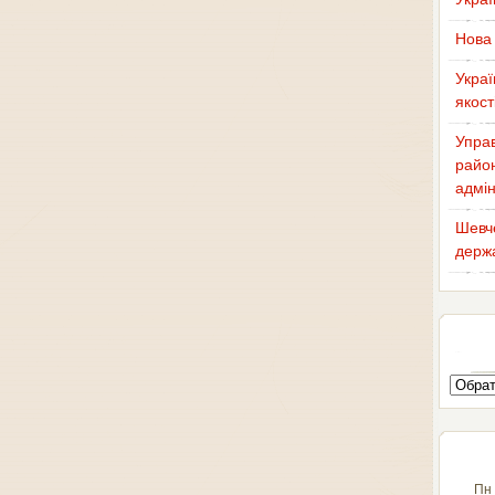
Нова 
Украї
якост
Управ
район
адмін
Шевче
держа
Пн