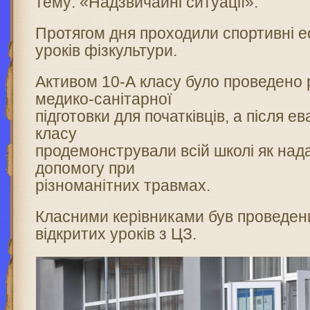
тему: «Надзвичайні ситуації».
Протягом дня проходили спортивні е
уроків фізкультури.
Активом 10-А класу було проведено 
медико-санітарної
підготовки для початківців, а після ев
класу
продемонстрували всій школі як над
допомогу при
різноманітних травмах.
Класними керівниками був проведен
відкритих уроків з ЦЗ.