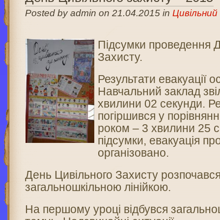
Posted by admin on 21.04.2015 in
Цивільний
Підсумки проведення Д
Захисту.
Результати евакуації о
Навчальний заклад зві
хвилини 02 секунди. Р
погіршився у порівнянн
роком – 3 хвилини 25 
підсумки, евакуація п
організовано.
День Цивільного Захисту розпочавс
загальношкільною лінійкою.
На першому уроці відбувся загально