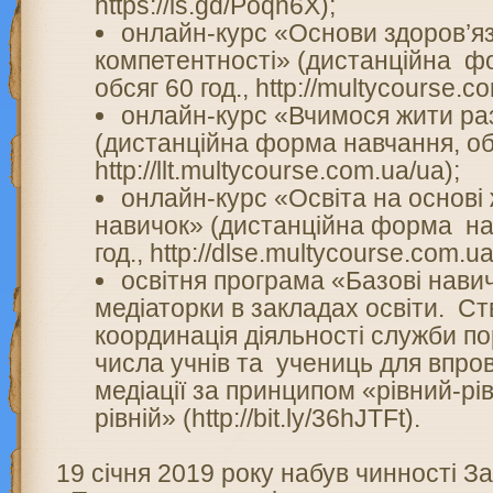
https://is.gd/Poqn6X);
онлайн-курс «Основи здоров’я
компетентності» (дистанційна ф
обсяг 60 год., http://multycourse.c
онлайн-курс «Вчимося жити р
(дистанційна форма навчання, обс
http://llt.multycourse.com.ua/ua);
онлайн-курс «Освіта на основі
навичок» (дистанційна форма на
год., http://dlse.multycourse.com.ua
освітня програма «Базові нави
медіаторки в закладах освіти. С
координація діяльності служби по
числа учнів та учениць для впр
медіації за принципом «рівний-рі
рівній» (http://bit.ly/36hJTFt).
19 січня 2019 року набув чинності З