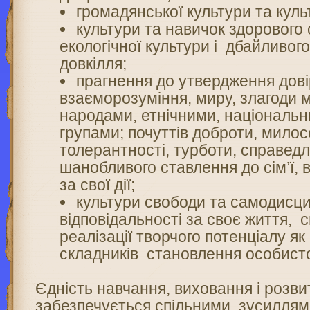
громадянської культури та куль
культури та навичок здорового 
екологічної культури і дбайливог
довкілля;
прагнення до утвердження дові
взаєморозуміння, миру, злагоди 
народами, етнічними, національн
групами; почуттів доброти, милос
толерантності, турботи, справедл
шанобливого ставлення до сім’ї, 
за свої дії;
культури свободи та самодисци
відповідальності за своє життя, с
реалізації творчого потенціалу як
складників становлення особисто
Єдність навчання, виховання і розви
забезпечується спільними зусиллями