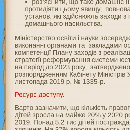
роз’яснити, що таке домашнє н
протидіяти цьому явищу, повнова
установ, які здійснюють заходи 
домашнього насильства.
Міністерство освіти і науки зосередж
виконанні органами та закладами ос
компетенції Плану заходів з реаліза
стратегії реформування системи юст
на період до 2023 року, затверджено
розпорядженням Кабінету Міністрів У
листопада 2019 р. № 1335-р.
Ресурс доступу
.
Варто зазначити, що кількість прав
дітей зросла на майже 20% у 2020 ро
2019. Понад 5,2 тис дітей постражда
злочинів. На 37% зросла кількість діт