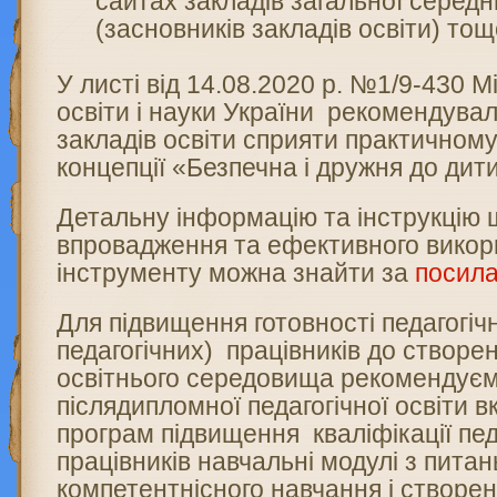
сайтах закладів загальної середн
(засновників закладів освіти) тощ
У листі від 14.08.2020 р. №1/9-430 М
освіти і науки України рекомендува
закладів освіти сприяти практично
концепції «Безпечна і дружня до дит
Детальну інформацію та інструкцію
впровадження та ефективного викор
інструменту можна знайти за
посил
Для підвищення готовності педагогіч
педагогічних) працівників до створе
освітнього середовища рекомендує
післядипломної педагогічної освіти 
програм підвищення кваліфікації пед
працівників навчальні модулі з пита
компетентнісного навчання і створен