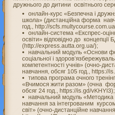
дружнього до дитини освітнього се
онлайн-курс «Безпечна і дружн
школа» (дистанційна форма навч
год., http://scfs.multycourse.com.ua
онлайн-система «Експрес-оцін
освіти» відповідно до концепції
(http://express.autta.org.ua/);
навчальний модуль «Основи 
соціальної і здоров’язбережуваль
компетентності учнів» (очно-ди
навчання, обсяг 105 год., https://is
типова програма очного тренінг
«Вчимося жити разом» (очна фо
обсяг 24 год., https://is.gd/vKHYI3);
навчальний модуль «Методика 
навчання за інтегрованим курсо
світ» (очно-дистанційне навчання,