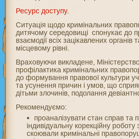
Ресурс доступу
.
Ситуація щодо кримінальних правоп
дитячому середовищі спонукає до пр
взаємодії всіх зацікавлених органів 
місцевому рівні.
Враховуючи викладене, Міністерств
профілактика кримінальних правоп
до формування правової культури уч
та усунення причин і умов, що спри
дітьми злочинів, подолання девіантно
Рекомендуємо:
проаналізувати стан справ та 
індивідуальну корекційну роботу з
скоювали кримінальні правопоруш