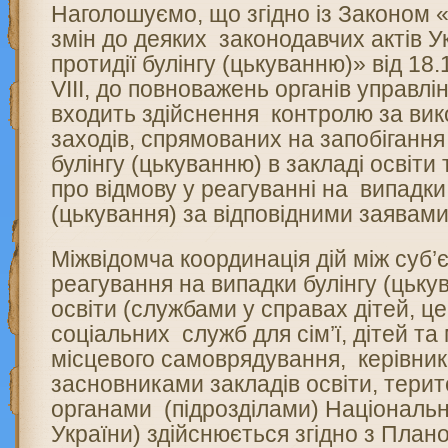
Наголошуємо, що згідно із Законом 
змін до деяких законодавчих актів 
протидії булінгу (цькуванню)» від 18
VIII, до повноважень органів управлі
входить здійснення контролю за ви
заходів, спрямованих на запобігання
булінгу (цькуванню) в закладі освіти 
про відмову у реагуванні на випадки
(цькування) за відповідними заявами
Міжвідомча координація дій між суб’
реагування на випадки булінгу (цьку
освіти (службами у справах дітей, ц
соціальних служб для сім’ї, дітей та
місцевого самоврядування, керівни
засновниками закладів освіти, тери
органами (підрозділами) Національно
України) здійснюється згідно з План