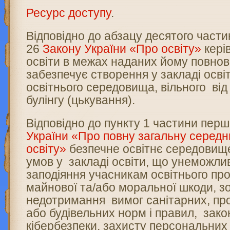
Ресурс доступу
.
Відповідно до абзацу десятого частин
26
Закону України «Про освіту»
кері
освіти в межах наданих йому повно
забезпечує створення у закладі осві
освітнього середовища, вільного від
булінгу (цькування).
Відповідно до пункту 1 частини пер
України «Про повну загальну серед
освіту»
безпечне освітнє середовище
умов у закладі освіти, що унеможл
заподіяння учасникам освітнього про
майнової та/або моральної шкоди, з
недотримання вимог санітарних, пр
або будівельних норм і правил, зак
кібербезпеки, захисту персональних