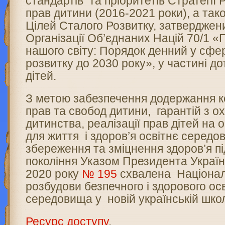
стандартів та пріоритетів Стратегії
прав дитини (2016-2021 роки), а та
Цілей Сталого Розвитку, затверджен
Організації Об’єднаних Націй 70/1 
нашого світу: Порядок денний у сфер
розвитку до 2030 року», у частині д
дітей.
З метою забезпечення додержання к
прав та свобод дитини, гарантій з о
дитинства, реалізації прав дітей на о
для життя і здоров’я освітнє середо
збереження та зміцнення здоров’я п
покоління Указом Президента Україн
2020 року
№ 195
схвалена Націонал
розбудови безпечного і здорового ос
середовища у новій українській школ
Ресурс доступу
.