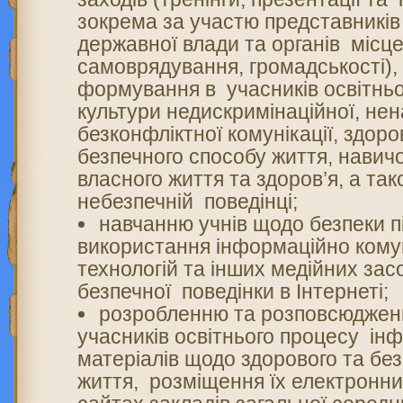
зокрема за участю представників
державної влади та органів місц
самоврядування, громадськості),
формування в учасників освітнь
культури недискримінаційної, не
безконфліктної комунікації, здоро
безпечного способу життя, нави
власного життя та здоров’я, а так
небезпечній поведінці;
навчанню учнів щодо безпеки п
використання інформаційно кому
технологій та інших медійних зас
безпечної поведінки в Інтернеті;
розробленню та розповсюджен
учасників освітнього процесу ін
матеріалів щодо здорового та бе
життя, розміщення їх електронни