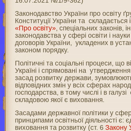
16.07.2021 №1/9-362)
Законодавство України про освіту ґр
Конституції України та складається 
«Про освіту»
, спеціальних законів, і
законодавства у сфері освіти і наук
договорів України, укладених в уст
законом порядку.
Політичні та соціальні процеси, що 
Україні і спрямовані на утвердженн
засад розвитку держави, зумовлюют
відповідних змін у всіх сферах наро
господарства, в тому числі і в галузі 
складовою якої є виховання.
Засадами державної політики у сфері
принципами освітньої діяльності є: є
виховання та розвитку (ст. 6
Закону 