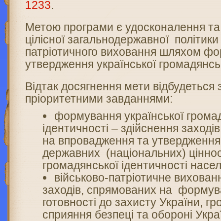
1233
.
Метою програми є удосконалення та
цілісної загальнодержавної політики
патріотичного виховання шляхом ф
утвердження української громадянськ
Відтак досягнення мети відбудеться
пріоритетними завданнями:
формування української грома
ідентичності – здійснення заході
на впровадження та утвердження
державних (національних) ціннос
громадянської ідентичності насе
військово-патріотичне вихован
заходів, спрямованих на формув
готовності до захисту України, г
сприяння безпеці та обороні Укра