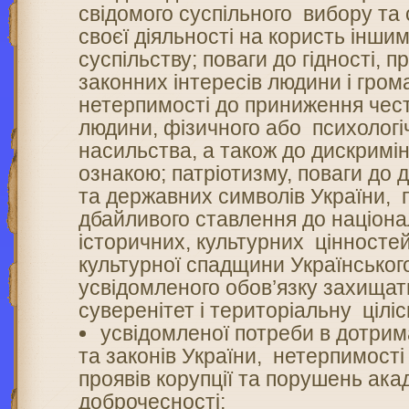
свідомого суспільного вибору та
своєї діяльності на користь інши
суспільству; поваги до гідності, п
законних інтересів людини і гро
нетерпимості до приниження честі
людини, фізичного або психологі
насильства, а також до дискримін
ознакою; патріотизму, поваги до
та державних символів України, 
дбайливого ставлення до націона
історичних, культурних цінносте
культурної спадщини Українськог
усвідомленого обов’язку захищат
суверенітет і територіальну ціліс
усвідомленої потреби в дотрим
та законів України, нетерпимості
проявів корупції та порушень ака
доброчесності;