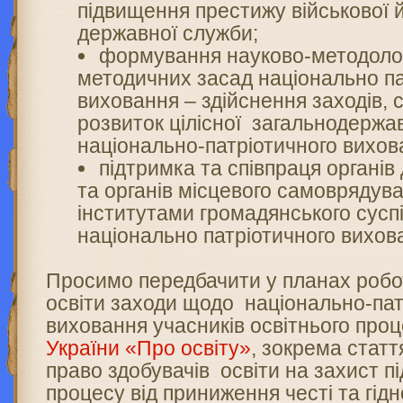
підвищення престижу військової 
державної служби;
формування науково-методолог
методичних засад національно па
виховання – здійснення заходів,
розвиток цілісної загальнодержав
національно-патріотичного вихов
підтримка та співпраця органів
та органів місцевого самоврядув
інститутами громадянського сусп
національно патріотичного вихов
Просимо передбачити у планах робо
освіти заходи щодо національно-пат
виховання учасників освітнього про
України «Про освіту»
, зокрема статт
право здобувачів освіти на захист пі
процесу від приниження честі та гідн