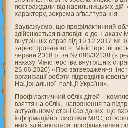
постраждали від насильницьких дій
характеру, зокрема зґвалтування.
Зауважуємо, що профілактичний облі
здійснюється відповідно до наказу М
внутрішніх справ від 19.12.2017 № 1
зареєстрованого в Міністерстві юсти
червня 2018 р. за № 686/32138 (в ре
наказу Міністерства внутрішніх спра
25.06.2020) «Про затвердження Інстр
організації роботи підрозділів ювена
Національної поліції України».
Профілактичний облік дітей – комплек
взяття на облік, наповнення та підт
актуальному стані баз даних, що вх
інформаційної системи МВС, стосовн
яких здійснюється профілактична ро