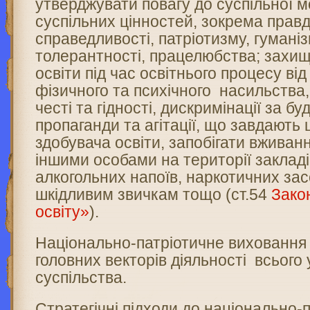
утверджувати повагу до суспільної м
суспільних цінностей, зокрема правд
справедливості, патріотизму, гуманіз
толерантності, працелюбства; захи
освіти під час освітнього процесу ві
фізичного та психічного насильства
честі та гідності, дискримінації за б
пропаганди та агітації, що завдають
здобувача освіти, запобігати вживан
іншими особами на території закладі
алкогольних напоїв, наркотичних зас
шкідливим звичкам тощо (ст.54
Зако
освіту»
).
Національно-патріотичне виховання 
головних векторів діяльності всього 
суспільства.
Стратегічні підходи до національно-