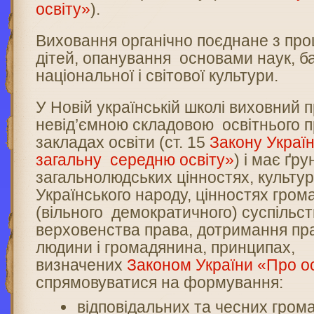
освіту»
).
Виховання органічно поєднане з пр
дітей, опанування основами наук, б
національної і світової культури.
У Новій українській школі виховний 
невід’ємною складовою освітнього п
закладах освіти (ст. 15
Закону Украї
загальну середню освіту»
) і має ґр
загальнолюдських цінностях, культу
Українського народу, цінностях гром
(вільного демократичного) суспільс
верховенства права, дотримання пра
людини і громадянина, принципах,
визначених
Законом України «Про о
спрямовуватися на формування:
відповідальних та чесних громад