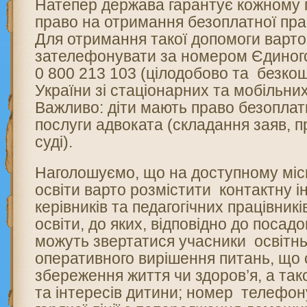
Натепер держава гарантує кожному
право на отримання безоплатної пра
Для отримання такої допомоги варт
зателефонувати за номером Єдиного
0 800 213 103 (цілодобово та безко
України зі стаціонарних та мобільни
Важливо: діти мають право безопла
послуги адвоката (складання заяв, 
суді).
Наголошуємо, що на доступному місц
освіти варто розмістити контактну 
керівників та педагогічних працівник
освіти, до яких, відповідно до посадо
можуть звертатися учасники освітнь
оперативного вирішення питань, що
збереження життя чи здоров’я, а так
та інтересів дитини; номер телефон