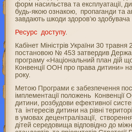
форм насильства та експлуатації, ди
будь-якою ознакою, пропаганди та аг
завдають шкоди здоров’ю здобувача 
Ресурс доступу
.
Кабінет Міністрів України 30 травня 
постановою № 453 затвердив Держа
програму «Національний план дій що
Конвенції ООН про права дитини» на
року.
Метою Програми є забезпечення пос
імплементації положень Конвенції 
дитини, розбудови ефективної систе
та інтересів дитини на рівні терито
в умовах децентралізації, створенн
дітей середовища відповідно до між