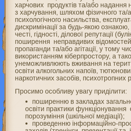
харчових продуктів та/або надання 
з харчування, шляхом фізичного та/
психологічного насильства, експлуата
дискримінації за будь-якою ознакою
честі, гідності, ділової репутації (бул
поширення неправдивих відомостей
пропаганди та/або агітації, у тому чи
використанням кіберпростору, а так
унеможливлюють вживання на терит
освіти алкогольних напоїв, тютюнови
наркотичних засобів, психотропних 
Просимо особливу увагу приділити:
поширенню в закладах загальн
освіти практики функціонування
порозуміння (шкільної медіації);
проведенню інформаційно-прос
заходів (тренінги, презентації та 