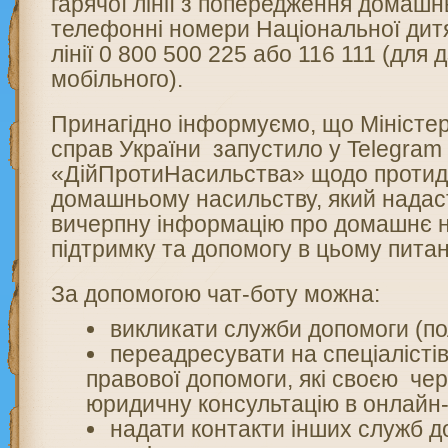
гарячої лінії з попередження домаш
телефонні номери Національної дитя
лінії 0 800 500 225 або 116 111 (для д
мобільного).
Принагідно інформуємо, що Міністер
справ України запустило у Telegram
«ДійПротиНасильства» щодо протиді
домашньому насильству, який нада
вичерпну інформацію про домашнє 
підтримку та допомогу в цьому питан
За допомогою чат-боту можна:
викликати служби допомоги (пол
переадресувати на спеціалісті
правової допомоги, які своєю че
юридичну консультацію в онлайн
надати контакти інших служб д