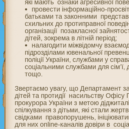
які мають ознаки агресивної пове
провести інформаційно-просвіт
батьками та законними представ
схильних до протиправної поведін
організації позакласної зайнятості
дітей, зокрема в літній період;
налагодити міжвідомчу взаємод
підрозділами ювенальної превенц
поліції України, службами у справ
соціальними службами для сім’ї, 
тощо.
Звертаємо увагу, що Департамент за
дітей та протидії насильству Офісу
прокурора України з метою діджитал
спілкування з дітьми, які стали жерт
свідками правопорушень, ініціюват
для них online-каналів довіри в соц