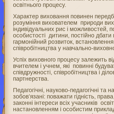
освітнього процесу.
Характер виховання повинен передб
розуміння вихователем природи вихо
індивідуальних рис і можливостей, п
особистості дитини, постійно дбати п
гармонійний розвиток, встановленн
співробітництва у навчально-виховн
Успіх виховного процесу залежить ві
вчителем і учнем, які повинні будува
співдружності, співробітництва і діл
партнерства.
Педагогічні, науково-педагогічні та н
зобов’язані: поважати гідність, права
законні інтереси всіх учасників осві
настановленням і особистим прикл