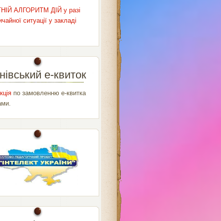
НІЙ АЛГОРИТМ ДІЙ у разі
чайної ситуації у закладі
нівський е-квиток
кція
по замовленню е-квитка
ами.