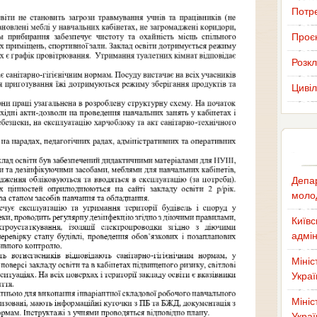
Потр
Проєк
Розкл
Цивіл
Депар
молод
Київс
адмін
Мініс
Украї
Мініс
Украї