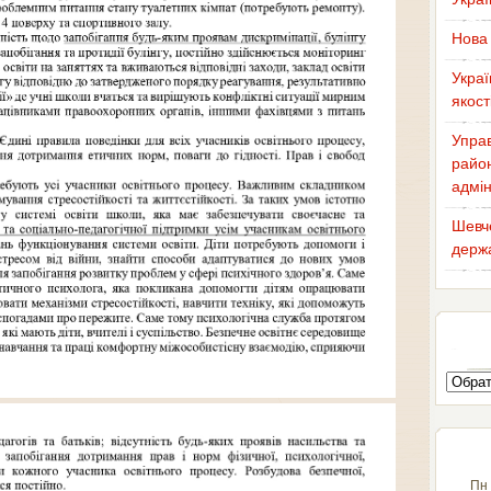
Нова 
Украї
якост
Управ
район
адмін
Шевче
держа
Пн