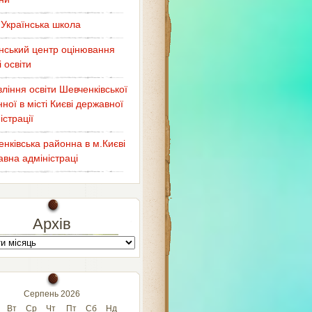
Українська школа
нський центр оцінювання
і освіти
ління освіти Шевченківської
ної в місті Києві державної
істрації
нківська районна в м.Києві
вна адміністраці
Архів
Серпень 2026
Вт
Ср
Чт
Пт
Сб
Нд