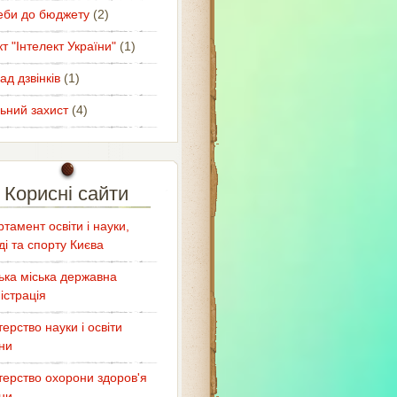
еби до бюджету
(2)
т "Інтелект України"
(1)
ад дзвінків
(1)
ьний захист
(4)
Корисні сайти
тамент освіти і науки,
і та спорту Києва
ька міська державна
істрація
терство науки і освіти
ни
терство охорони здоров'я
ни