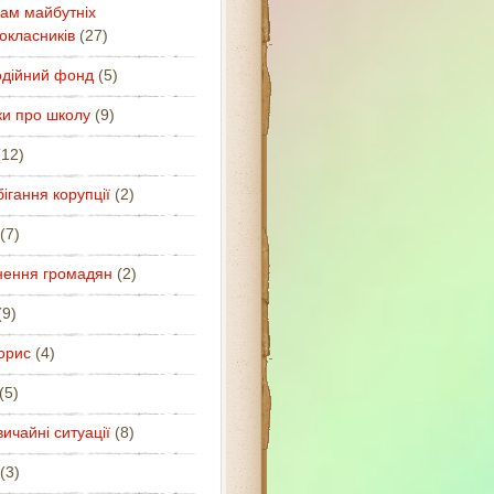
ам майбутніх
окласників
(27)
одійний фонд
(5)
ки про школу
(9)
12)
ігання корупції
(2)
(7)
нення громадян
(2)
9)
орис
(4)
(5)
ичайні ситуації
(8)
(3)