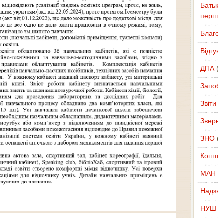
Батьк
перш
Благ
Відгу
ДПА
(
Запоб
Звіти
Звер
ЗНО
(
Кошт
МАН
Надзв
НУШ