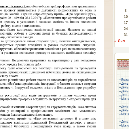
3
10
17
24
31
« Лип