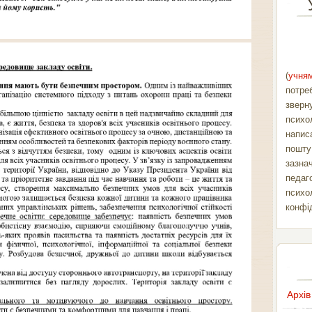
(
учням
потре
зверн
психо
напис
пошт
зазна
педаг
психо
конфі
Архів