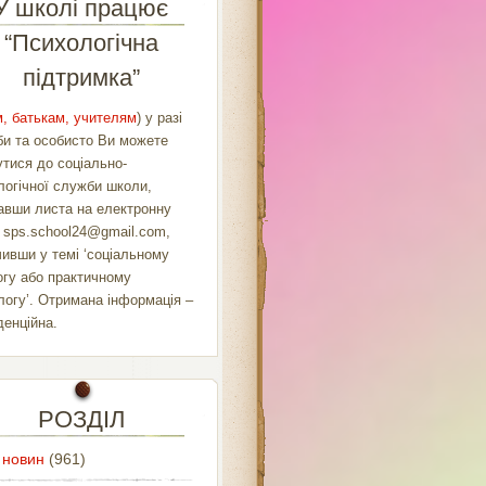
У школі працює
“Психологічна
підтримка”
, батькам, учителям
) у разі
би та особисто Ви можете
утися до соціально-
логічної служби школи,
авши листа на електронну
у
sps.school24@gmail.com
,
чивши у темі ‘соціальному
огу або практичному
логу’. Отримана інформація –
денційна.
РОЗДІЛ
 новин
(961)