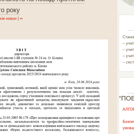
о року
хів новин
|
∞
Станом
– учит
– учит
– учит
– сест
“ПО
АЛГО
Безпе
умова