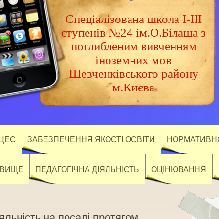
Спеціалізована школа І-ІІІ
ступенів №24 ім.О.Білаша з
поглибленим вивченням
іноземних мов
Шевченківського району
м.Києва
ОЦЕС
ЗАБЕЗПЕЧЕННЯ ЯКОСТІ ОСВІТИ
НОРМАТИВНО
ОВИЩЕ
ПЕДАГОГІЧНА ДІЯЛЬНІСТЬ
ОЦІНЮВАННЯ
іяльність на посаді протягом