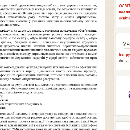
ОСВІТ
надзви
освіти
Уч
Інстру
батьк