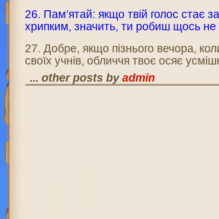
26. Пам’ятай: якщо твій голос стає з
хрипким, значить, ти робиш щось не 
27. Добре, якщо пізнього вечора, кол
своїх учнів, облич­чя твоє осяє усміш
... other posts by
admin