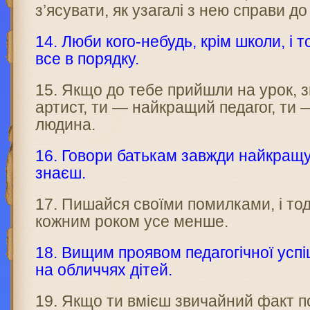
з’ясувати, як уза­галі з нею справи до
14. Люби кого-небудь, крім школи, і т
все в порядку.
15. Якщо до тебе прийшли на урок, 
артист, ти — най­кращий педагог, т
людина.
16. Говори батькам завжди найкращу 
знаєш.
17. Пишайся своїми помилками, і тоді
кожним роком усе менше.
18. Вищим проявом педагогічної успі
на обличчях дітей.
19. Якщо ти вмієш звичайний факт п