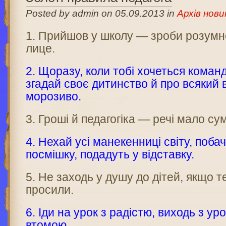
Posted by admin on 05.09.2013 in
Архів нови
1. Прийшов у школу — зроби розумн
лице.
2. Щоразу, коли тобі хочеться коман
згадай своє ди­тинство й про всякий 
морозиво.
3. Гроші й педагогіка — речі мало сум
4. Нехай усі манекенниці світу, поб
посмішку, подадуть у відставку.
5. Не заходь у душу до дітей, якщо т
просили.
6. Іди на урок з радістю, виходь з у
втомою.