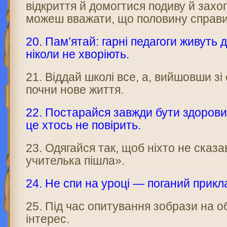
відкриття й домогтися подиву й захоп
можеш вважати, що половину справи
20. Пам’ятай: гарні педагоги живуть 
ніколи не хворіють.
21. Віддай школі все, а, вийшовши зі 
почни нове життя.
22. Постарайся завжди бути здорови
це хтось не по­вірить.
23. Одягайся так, щоб ніхто не сказа
учитель­ка пішла».
24. Не спи на уроці — поганий прикл
25. Під час опитування зобрази на о
інтерес.