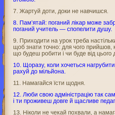
7. Жартуй доти, доки не навчишся.
8. Пам’ятай: поганий лікар може заб
поганий учитель — спопелити душу.
9. Приходити на урок треба настільк
щоб знати точ­но: для чого прийшов,
що будеш робити і чи буде від цього 
10. Щоразу, коли хочеться нагрубити
рахуй до мільйона.
11. Намагайся їсти щодня.
12. Люби свою адміністрацію так само
і ти проживеш довге й щасливе педаг
13. Ніколи не чекай похвали, а нама