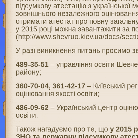
підсумкову атестацію з української 
зовнішнього незалежного оцінюванн
отримати атестат про повну загальн
у 2015 році можна завантажити за п
(http://www.shevruo.kiev.ua/docs/secti
У разі виникнення питань просимо зв
489-35-51
– управління освіти Шевче
району;
360-70-04,
361-42-17
– Київський ре
оцінювання якості освіти;
486-09-62
– Український центр оціню
освіти.
Також нагадуємо про те, що
у 2015 
ЗНО та державну підсумкову атест