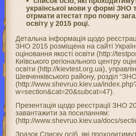
список осіб, які проходитиму
української мови у формі ЗНО 
отрмати атестат про повну за
освіту у 2015 році.
Детальна інформація щодо реєстраці
ЗНО 2015 розміщена на сайті Україн
оціновання якості освіти (http://testpor
Київського регіонального центру оці
освіти (http://kievtest.org.ua), управл
Шевченківського району, розділ “ЗНО
(http://www.shevruo.kiev.ua/index.php
w=section&cat=20&subcat=47).
Презентація щодо реєстрації ЗНО 2
завантажити за посиланням:
(http://www.shevruo.kiev.ua/docs/sect
Зразок Списку осіб, які проходитим