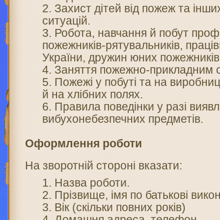
Захист дітей від пожеж та інш
ситуацій.
Робота, навчання й побут проф
пожежників-рятувальників, праці
України, дружин юних пожежників
Заняття пожежно-прикладним 
Пожежі у побуті та на виробницт
й на хлібних полях.
Правила поведінки у разі вияв
вибухонебезпечних предметів.
Оформлення роботи
На зворотній стороні вказати:
Назва роботи.
Прізвище, імя по батькові вико
Вік (скільки повних років)
Домашня адреса, телефон