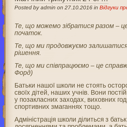
Posted by admin on 27.10.2016 in
Відгуки п
Те, що можемо зібратися разом –
ц
початок.
Те, що ми продовжуємо залишатис
рішення.
Те, що ми співпрацюємо –
це справжн
Форд)
Батьки нашої школи не стоять остор
своїх дітей, наших учнів. Вони пості
у позакласних заходах, виховних год
спортивних змаганнях тощо.
Адміністрація школи ділиться з бать
досягненнями та проблемами, а бать