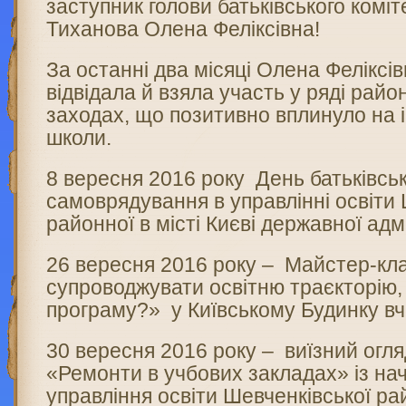
заступник голови батьківського комі
Тиханова Олена Феліксівна!
За останні два місяці Олена Феліксі
відвідала й взяла участь у ряді райо
заходах, що позитивно вплинуло на 
школи.
8 вересня 2016 року День батьківсь
самоврядування в управлінні освіти 
районної в місті Києві державної адмі
26 вересня 2016 року – Майстер-кл
супроводжувати освітню траєкторію,
програму?» у Київському Будинку вч
30 вересня 2016 року – виїзний огл
«Ремонти в учбових закладах» із н
управління освіти Шевченківської рай