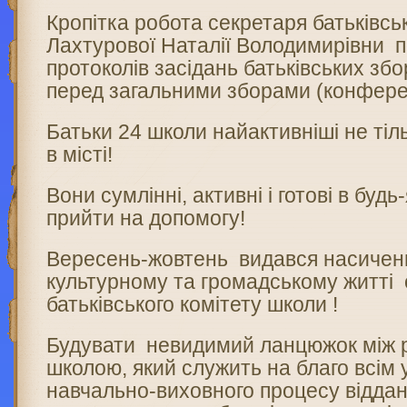
Кропітка робота секретаря батьківсь
Лахтурової Наталії Володимирівни п
протоколів засідань батьківських збор
перед загальними зборами (конфере
Батьки 24 школи найактивніші не тіль
в місті!
Вони сумлінні, активні і готові в буд
прийти на допомогу!
Вересень-жовтень видався насичени
культурному та громадському житті 
батьківського комітету школи !
Будувати невидимий ланцюжок між 
школою, який служить на благо всім
навчально-виховного процесу відда