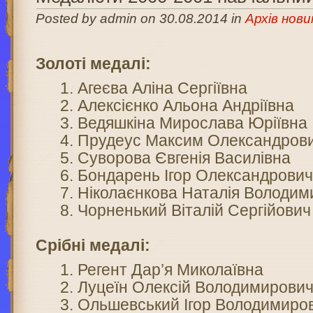
Posted by admin on 30.08.2014 in
Архів нови
Золоті медалі:
Агеєва Аліна Сергіївна
Алексієнко Альона Андріївна
Ведяшкіна Мирослава Юріївна
Прудеус Максим Олександров
Суворова Євгенія Василівна
Бондарень Ігор Олександрови
Ніколаєнкова Наталія Володим
Чорненький Віталій Сергійович
Срібні медалі:
Регент Дар’я Миколаївна
Луцеїн Олексій Володимирови
Ольшевський Ігор Володимиро