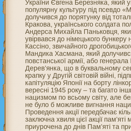
України Євгена Березняка, який у
популярну культуру під псевдо «
долучився до порятунку від тота
Кракова, українського солдата пол
Андерса Михайла Паньковця, як
увірвався до німецького бункеру 
Кассіно, звичайного дрогобицько
Мандика Хасмана, який долучився
повстанської армії, або генерала
Дерев’янка, що в буквальному се
крапку у Другій світовій війні, пі
капітуляцію Японії на борту лінко
вересні 1945 року – та багато інш
нацизмом по всьому світу, але бе
не було б можливе вигнання наци
Проведення акції передбачає кіль
заключна хвиля цієї акції пам’яті 
приурочена до днів Пам’яті та п