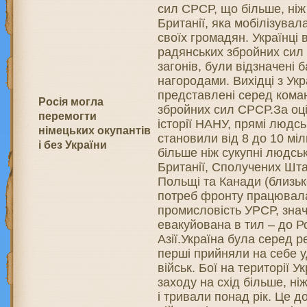
сил СРСР, що більше, ніж
Британії, яка мобілізувал
своїх громадян. Українці
радянських збройних сил 
загонів, були відзначені 
нагородами. Вихідці з Ук
представлені серед кома
Росія могла
збройних сил СРСР.За оці
перемогти
історії НАНУ, прямі людсь
німецьких окупантів
становили від 8 до 10 міл
і без України
більше ніж сукупні людськ
Британії, Сполучених Шта
Польщі та Канади (близьк
потреб фронту працювал
промисловість УРСР, знач
евакуйована в тил – до Р
Азії.Україна була серед р
перші прийняли на себе у
військ. Бої на території У
заходу на схід більше, ні
і тривали понад рік. Це 