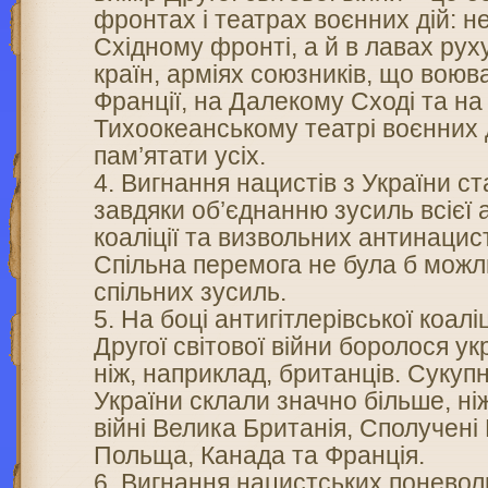
фронтах і театрах воєнних дій: не
Східному фронті, а й в лавах рух
країн, арміях союзників, що воювал
Франції, на Далекому Сході та на
Тихоокеанському театрі воєнних 
пам’ятати усіх.
Вигнання нацистів з України 
завдяки об’єднанню зусиль всієї а
коаліції та визвольних антинацис
Спільна перемога не була б мож
спільних зусиль.
На боці антигітлерівської коалі
Другої світової війни боролося ук
ніж, наприклад, британців. Сукупн
України склали значно більше, ніж
війні Велика Британія, Сполучен
Польща, Канада та Франція.
Вигнання нацистських поневол