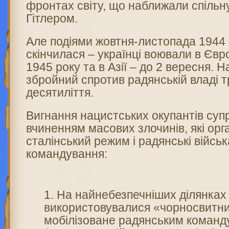
фронтах світу, що наближали спільн
Гітлером.
Але подіями жовтня-листопада 1944 
скінчилася – українці воювали в Євр
1945 року та в Азії – до 2 вересня. 
збройний спротив радянській владі 
десятиліття.
Вигнання нацистських окупантів су
вчиненням масових злочинів, які орг
сталінський режим і радянські військ
командування:
На найнебезпечніших ділянках
використовувалися «чорносвитни
мобілізоване радянським коман