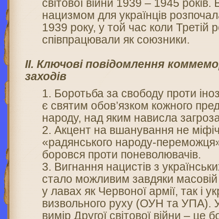
світової війни 1939 – 1945 років. В
нацизмом для українців розпочал
1939 року, у той час коли Третій
співпрацювали як союзники.
ІІ. Ключові повідомлення комме
заходів
Боротьба за свободу проти іно
є святим обов’язком кожного пре
народу, над яким нависла загроз
Акцент на вшанування не міфі
«радянського народу-переможця»,
боровся проти поневолювачів.
Вигнання нацистів з українськи
стало можливим завдяки масовій 
у лавах як Червоної армії, так і у
визвольного руху (ОУН та УПА). 
вимір Другої світової війни – це б