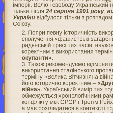
імперії. Волю і свободу Український
тільки після
24 серпня 1991 року
,
в
України
відбулося тільки з розпадом
Союзу.
Попри певну історичність вико
сполучення «фашистські загарбн
радянській пресі тих часів, науко
коректним є використання термі
окупанти».
Також рекомендуємо відмовити
використання сталінського пропа
терміну «Велика Вітчизняна війн
його історично коректним –
«Друг
війна».
Український вимір тих под
обмежується хронологічними рам
конфлікту між СРСР і Третім Рей
а має розглядатися в контексті под