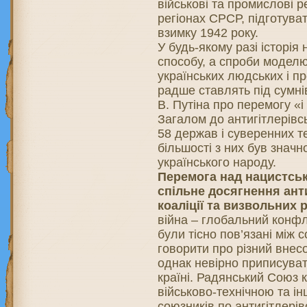
військові та промислові р
регіонах СРСР, підготува
взимку 1942 року.
У будь-якому разі історія
способу, а спроби модел
українських людських і п
радше ставлять під сумн
В. Путіна про перемогу «і
Загалом до антигітлерівсь
58 держав і суверенних т
більшості з них був знач
українського народу.
Перемога над нацистсь
спільне досягнення ант
коаліції та визвольних р
війна – глобальний конфлік
були тісно пов’язані між
говорити про різний внес
однак невірно приписуват
країні. Радянський Союз 
військово-технічною та і
союзників по антигітлерівс