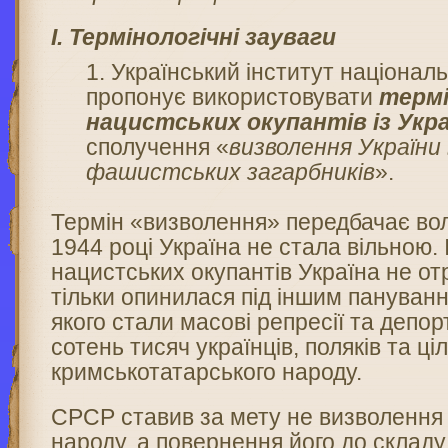
І. Термінологічні зауваги
Український інститут національ
пропонує використовувати
термі
нацистських окупантів із Укр
сполучення «
визволення України 
фашистських загарбників
».
Термін «визволення» передбачає вол
1944 році Україна не стала вільною.
нацистських окупантів Україна не от
тільки опинилася під іншим пануван
якого стали масові репресії та депор
сотень тисяч українців, поляків та ці
кримськотатарського народу.
СРСР ставив за мету не визволення 
народу, а повернення його до складу