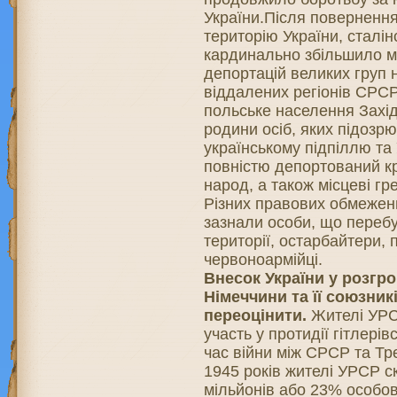
України.Після поверненн
територію України, сталін
кардинально збільшило 
депортацій великих груп 
віддалених регіонів СРСР
польське населення Захід
родини осіб, яких підозр
українському підпіллю та
повністю депортований к
народ, а також місцеві гр
Різних правових обмежень
зазнали особи, що переб
території, остарбайтери, 
червоноармійці.
Внесок України у розгро
Німеччини та її союзник
переоцінити.
Жителі УРС
участь у протидії гітлерівс
час війни між СРСР та Тр
1945 років жителі УРСР 
мільйонів або 23% особо