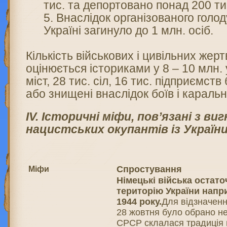
тис. та депортовано понад 200 тис
Внаслідок організованого голод
Україні загинуло до 1 млн. осіб.
Кількість військових і цивільних жерт
оцінюється істориками у 8 – 10 млн. 
міст, 28 тис. сіл, 16 тис. підприємст
або знищені внаслідок боїв і каральн
ІV. Історичні міфи, пов’язані з ви
нацистських окупантів із Україн
Спростування
Міфи
Німецькі війська остат
територію України напр
1944 року.
Для відзначенн
28 жовтня було обрано не
СРСР склалася традиція 