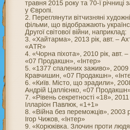
травня 2015 року та 70-ї річниці
у Європі.
Переглянути вітчизняні художні
фільми, що відображають українс
Другої світової війни, наприклад:
«Хайтарма», 2013 рік, авт. – А
«АTR»
«Чорна піхота», 2010 рік, авт. 
«07 Продакшн», «Інтер»
«1377 спалених заживо», 2009 р
Кравчишин, «07 Продакшн», «Інт
«Київ. Місто, що зрадили», 2008 
Андрій Цаплієнко, «07 Продакшн»
«Рівень секретності «18», 2011 рі
Ілларіон Павлюк, «1+1»
«Війна без переможців», 2003 рік
Ігор Чижов, «Інтер»
«Корюківка. Злочин проти людян