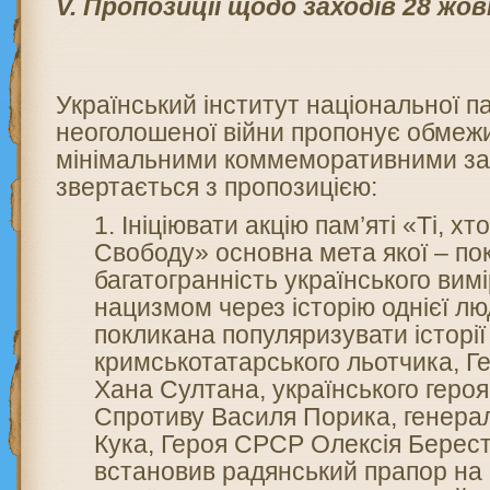
V. Пропоз
иції щодо заходів 28 жо
Український інститут національної п
неоголошеної війни пропонує обмеж
мінімальними коммеморативними за
звертається з пропозицією:
Ініціювати акцію пам’яті «Ті, х
Свободу» основна мета якої – по
багатогранність українського вимі
нацизмом через історію однієї лю
покликана популяризувати історії
кримськотатарського льотчика, 
Хана Султана, українського геро
Спротиву Василя Порика, генера
Кука, Героя СРСР Олексія Берест
встановив радянський прапор на 