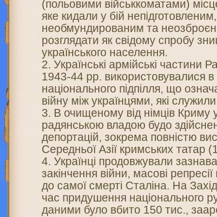
(польовими військкоматами) місц
яке кидали у бій непідготовленим,
необмундированим та неозброєн
розглядати як свідому спробу зн
українського населення.
Українські армійські частини Ра
1943-44 рр. використовувалися в
національного підпілля, що озна
війну між українцями, які служил
В очищеному від німців Криму 
радянською владою будо здійсне
депортацій, зокрема повністю ви
Середньої Азії кримських татар (1
Українці продовжували зазнават
закінчення війни, масові репресі
до самої смерті Сталіна. На Західн
час придушення національного ру
даними було вбито 150 тис., заа