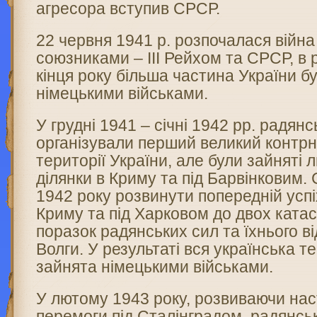
агресора вступив СРСР.
22 червня 1941 р. розпочалася війн
союзниками – ІІІ Рейхом та СРСР, в р
кінця року більша частина України б
німецькими військами.
У грудні 1941 – січні 1942 рр. радянс
організували перший великий контрн
території України, але були зайняті 
ділянки в Криму та під Барвінковим.
1942 року розвинути попередній успі
Криму та під Харковом до двох ката
поразок радянських сил та їхнього в
Волги. У результаті вся українська т
зайнята німецькими військами.
У лютому 1943 року, розвиваючи нас
перемоги під Сталінградом, радянськ