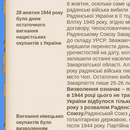
8 жовтня, оскільки саме ц
радянські війська вибили 
28 жовтня 1944 року
Радянської України в її т
було днем
Влітку 1945 року, згідно 
остаточного
договору, Чехословаччин
вигнання
Радянському Союзу Закар
нацистських
до складу УРСР. Зважаюч
окупантів з України
вирішили перенести день
урочистостей на дату, кол
залишили останні населен
Закарпатської області. А
року радянські війська л
місто Чоп. Остаточно виб
Закарпаття лише 25-26 ли
Визволення означає – п
в 1944 році цього не т
України відбулося тільк
року з розвалом Радян
Союзу.
Радянський Союз 
Вигнання німецьких
тоталітарною державою, 
окупантів було
після 1944 року. Партійна 
визволенням