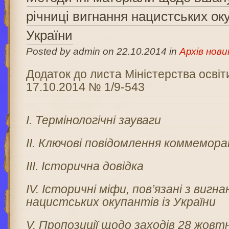
річниці вигнання нацистських оку
України
Posted by admin on 22.10.2014 in
Архів нови
Додаток до листа Міністерства освіти
17.10.2014 № 1/9-543
І.
Термінологічні зауваги
ІІ.
Ключові повідомлення коммемора
ІІІ. Історична довідка
ІV. Історичні міфи, пов’язані з вигн
нацистських окупантів із України
V. Пропоз
иції щодо заходів 28 жовт