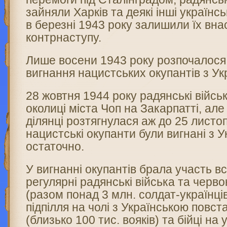
зайняли Харків та деякі інші українсь
в березні 1943 року залишили їх вна
контрнаступу.
Лише восени 1943 року розпочалося
вигнання нацистських окупантів з Ук
28 жовтня 1944 року радянські війсь
околиці міста Чоп на Закарпатті, але
ділянці розтягнулася аж до 25 листо
нацистські окупанти були вигнані з У
остаточно.
У вигнанні окупантів брала участь вс
регулярні радянські війська та черво
(разом понад 3 млн. солдат-українці
підпілля на чолі з Українською повс
(близько 100 тис. вояків) та бійці на 