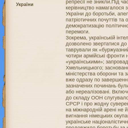
репресії не зникли.Під ча
України
керівництво намагалося 
України до боротьби, ап
патріотичних почуттів та 
демократизацію політичн
перемоги.
Зокрема, українській інте
дозволено звертатися до т
таврували як «буржуазний
чотири армійські фронти 
«українськими»; запрова
Хмельницького; засновано
міністерства оборони та 
вже одразу по завершенню
зазначених починань були 
або нереалізовані. Вклю
до складу ООН слугувало
СРСР і про жодну сувере
на міжнародній арені не
вигнання німецьких окупа
українське націоналістичн
продовжило боротьбу за 