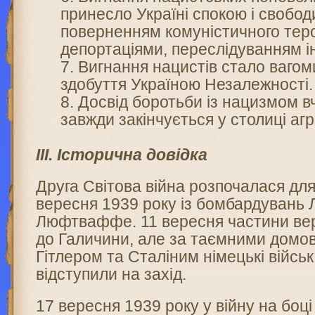
принесло Україні спокою і свобод
поверненням комуністичного тер
депортаціями, переслідуванням і
Вигнання нацистів стало вагом
здобуття Україною Незалежності.
Досвід боротьби із нацизмом в
завжди закінчується у столиці аг
ІІІ. Історична довідка
Друга Світова війна розпочалася для
вересня 1939 року із бомбардувань
Люфтваффе. 11 вересня частини ве
до Галичини, але за таємними домо
Гітлером та Сталіним німецькі військ
відступили на захід.
17 вересня 1939 року у війну на боц