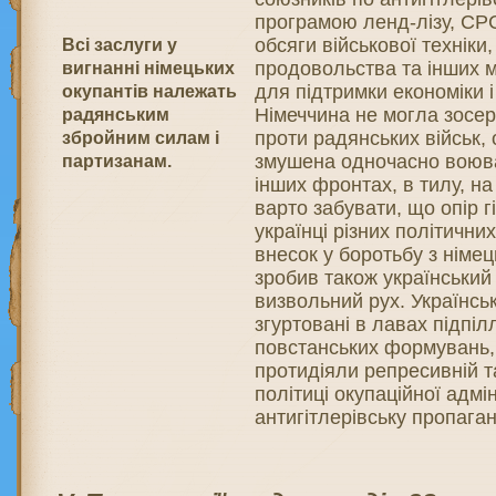
програмою ленд-лізу, СР
обсяги військової техніки
Всі заслуги у
продовольства та інших м
вигнанні німецьких
для підтримки економіки 
окупантів належать
Німеччина не могла зосер
радянським
проти радянських військ, 
збройним силам і
змушена одночасно воюв
партизанам.
інших фронтах, в тилу, на 
варто забувати, що опір 
українці різних політични
внесок у боротьбу з німе
зробив також український
визвольний рух. Українськ
згуртовані в лавах підпіл
повстанських формувань, 
протидіяли репресивній т
політиці окупаційної адмі
антигітлерівську пропаган