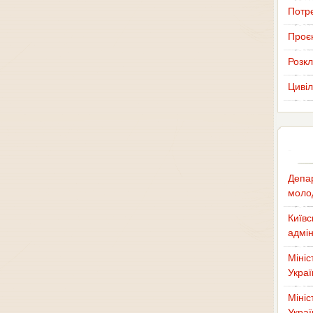
Потр
Проєк
Розкл
Цивіл
Депар
молод
Київс
адмін
Мініс
Украї
Мініс
Украї