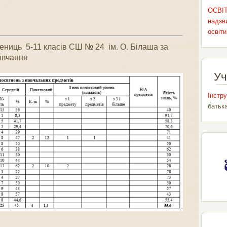
ОСВІТ
надзви
освіти
чениць 5-11 класів СШ № 24 ім. О. Білаша за
авчання
Уч
Інстру
батьк