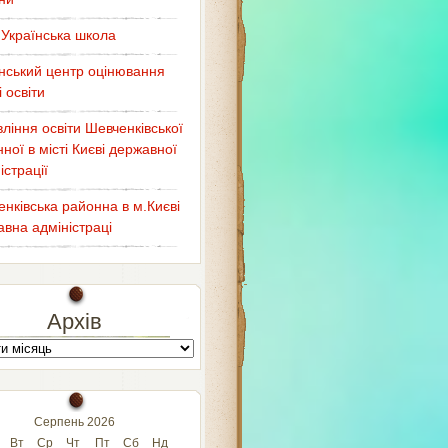
Українська школа
нський центр оцінювання
і освіти
ління освіти Шевченківської
ної в місті Києві державної
істрації
нківська районна в м.Києві
вна адміністраці
Архів
Серпень 2026
Вт
Ср
Чт
Пт
Сб
Нд