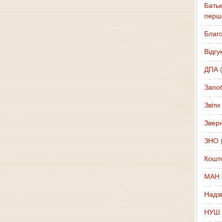
Батьк
перш
Благ
Відгу
ДПА
(
Запоб
Звіти
Звер
ЗНО
(
Кошт
МАН
Надзв
НУШ