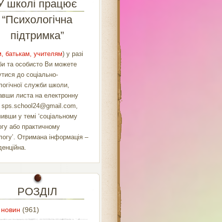
У школі працює
“Психологічна
підтримка”
, батькам, учителям
) у разі
би та особисто Ви можете
утися до соціально-
логічної служби школи,
авши листа на електронну
у
sps.school24@gmail.com
,
чивши у темі ‘соціальному
огу або практичному
логу’. Отримана інформація –
денційна.
РОЗДІЛ
 новин
(961)