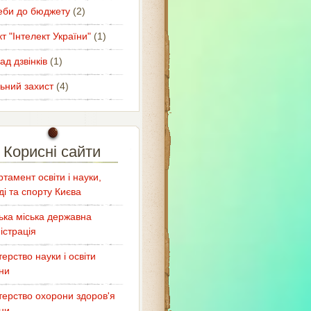
еби до бюджету
(2)
т "Інтелект України"
(1)
ад дзвінків
(1)
ьний захист
(4)
Корисні сайти
тамент освіти і науки,
і та спорту Києва
ька міська державна
істрація
терство науки і освіти
ни
терство охорони здоров'я
ни