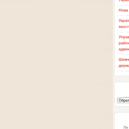
Нова 
Украї
якост
Управ
район
адмін
Шевче
держа
Пн