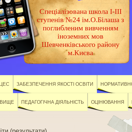
Спеціалізована школа І-ІІІ
ступенів №24 ім.О.Білаша з
поглибленим вивченням
іноземних мов
Шевченківського району
м.Києва
ОЦЕС
ЗАБЕЗПЕЧЕННЯ ЯКОСТІ ОСВІТИ
НОРМАТИВНО
ОВИЩЕ
ПЕДАГОГІЧНА ДІЯЛЬНІСТЬ
ОЦІНЮВАННЯ
іти (результати)