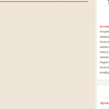
(
учням
потре
зверн
психо
напис
пошт
зазна
педаг
психо
конфі
Архів