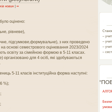
хів новин
|
∞
було оцінено:
Станом
ьне, рівневе),
– учит
– учит
точне, підсумкове,формувальне), з них проведено
– учит
к на основі семестрового оцінювання 2023/2024
– сест
ають освіту за сімейною формою в 5-11 класах.
) організовано для 4 осіб, які здобуваються
.
ениць 5-11 класів інституційна форма наступні:
“ПО
6 %);
АЛГО
;
Безпе
;
умова