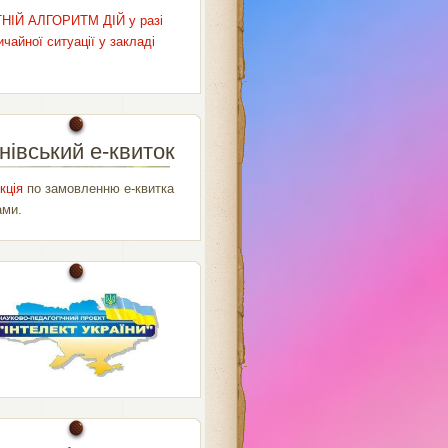
НІЙ АЛГОРИТМ ДІЙ у разі
чайної ситуації у закладі
нівський е-квиток
кція
по замовленню е-квитка
ами.