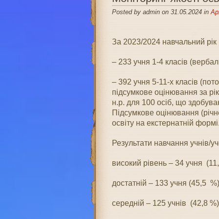
Posted by admin on 31.05.2024 in
Ар
За 2023/2024 навчальний рік 
– 233 учня 1-4 класів (вербал
– 392 учня 5-11-х класів (по
підсумкове оцінювання за рі
н.р. для 100 осіб, що здобув
Підсумкове оцінювання (річне
освіту на екстернатній формі
Результати навчання учнів/уч
високий рівень – 34 учня (11,
достатній – 133 учня (45,5 %)
середній – 125 учнів (42,8 %)