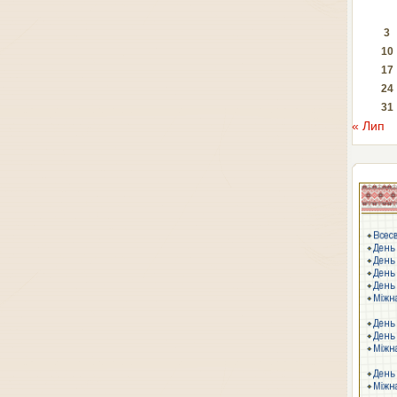
3
10
17
24
31
« Лип