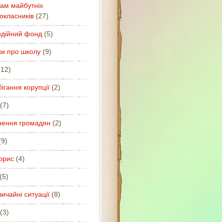
ам майбутніх
окласників
(27)
одійний фонд
(5)
ки про школу
(9)
12)
ігання корупції
(2)
(7)
нення громадян
(2)
9)
орис
(4)
(5)
ичайні ситуації
(8)
(3)