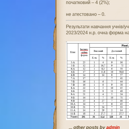
початковий – 4 (2%);
не атестовано – 0.
Результати навчання учнів/у
2023/2024 н.р. очна форма н
... other posts by
admin