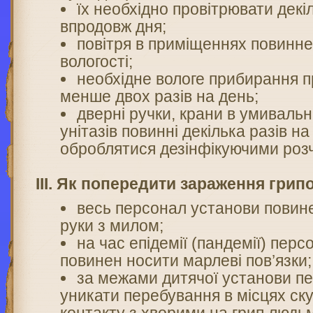
їх необхідно провітрювати декі
впродовж дня;
повітря в приміщеннях повинне
вологості;
необхідне вологе прибирання 
менше двох разів на день;
дверні ручки, крани в умивальн
унітазів повинні декілька разів на
оброблятися дезінфікуючими роз
ІІІ. Як попередити зараження гри
весь персонал установи повин
руки з милом;
на час епідемії (пандемії) пер
повинен носити марлеві пов’язки;
за межами дитячої установи пе
уникати перебування в місцях ск