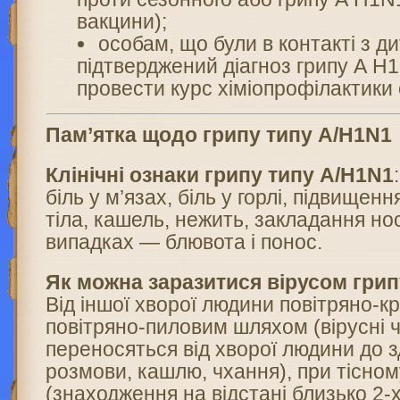
вакцини);
особам, що були в контакті з ди
підтверджений діагноз грипу А Н
провести курс хіміопрофілактики 
Пам’ятка щодо грипу типу А/Н1N1
Клінічні ознаки грипу типу А/H1N1
біль у м’язах, біль у горлі, підвище
тіла, кашель, нежить, закладання но
випадках — блювота і понос.
Як можна заразитися вірусом гри
Від іншої хворої людини повітряно-к
повітряно-пиловим шляхом (вірусні ч
переносяться від хворої людини до з
розмови, кашлю, чхання), при тісном
(знаходження на відстані близько 2-х