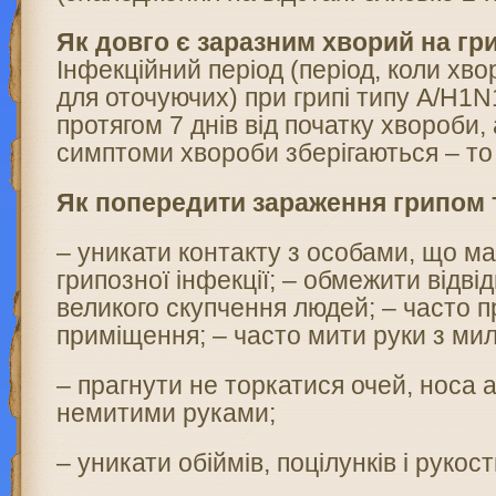
Як довго є заразним хворий на гр
Інфекційний період (період, коли хв
для оточуючих) при грипі типу А/H1
протягом 7 днів від початку хвороби, 
симптоми хвороби зберігаються – то 
Як попередити зараження грипом 
– уникати контакту з особами, що м
грипозної інфекції; – обмежити відві
великого скупчення людей; – часто 
приміщення; – часто мити руки з ми
– прагнути не торкатися очей, носа 
немитими руками;
– уникати обіймів, поцілунків і рукос