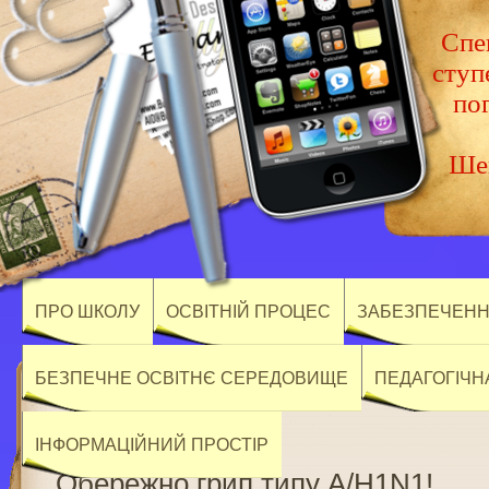
Спец
ступ
по
Шев
ПРО ШКОЛУ
ОСВІТНІЙ ПРОЦЕС
ЗАБЕЗПЕЧЕННЯ
БЕЗПЕЧНЕ ОСВІТНЄ СЕРЕДОВИЩЕ
ПЕДАГОГІЧН
ІНФОРМАЦІЙНИЙ ПРОСТІР
Обережно грип типу А/Н1N1!