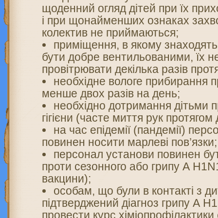
щоденний огляд дітей при їх прихо
і при щонайменших ознаках захв
колектив не приймаються;
приміщення, в якому знаходятьс
бути добре вентильованими, їх н
провітрювати декілька разів прот
необхідне вологе прибирання 
менше двох разів на день;
необхідно дотримання дітьми п
гігієни (часте миття рук протягом 
на час епідемії (пандемії) пер
повинен носити марлеві пов’язки;
персонал установи повинен б
проти сезонного або грипу А Н1N
вакцини);
особам, що були в контакті з ди
підтверджений діагноз грипу А Н
провести курс хіміопрофілактики 