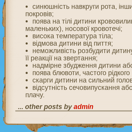
синюшність навкруги рота, інш
покровів;
поява на тілі дитини крововили
маленьких), носової кровотечі;
висока температура тіла;
відмова дитини від пиття;
неможливість розбудити дитину
її реакції на звертання;
надмірне збудження дитини аб
поява блювоти, частого рідкого 
скарги дитини на сильний голов
відсутність сечовипускання або 
плачу.
... other posts by
admin