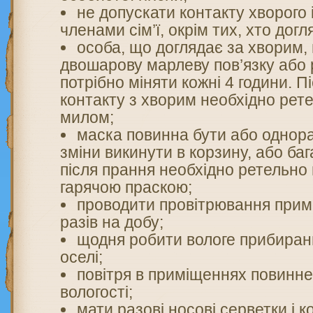
не допускати контакту хворого
членами сім’ї, окрім тих, хто догл
особа, що доглядає за хворим,
двошарову марлеву пов’язку або 
потрібно міняти кожні 4 години. П
контакту з хворим необхідно рет
милом;
маска повинна бути або однора
зміни викинути в корзину, або ба
після прання необхідно ретельно
гарячою праскою;
проводити провітрювання прим
разів на добу;
щодня робити вологе прибира
оселі;
повітря в приміщеннях повинне
вологості;
мати разові носові серветки і 