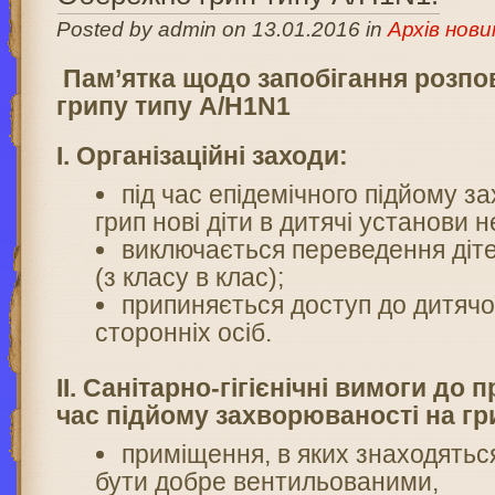
Posted by admin on 13.01.2016 in
Архів нови
Пам’ятка щодо запобігання розп
грипу типу А/Н1N1
І. Організаційні заходи:
під час епідемічного підйому з
грип нові діти в дитячі установи 
виключається переведення дітей
(з класу в клас);
припиняється доступ до дитячо
сторонніх осіб.
ІІ. Санітарно-гігієнічні вимоги до 
час підйому захворюваності на гр
приміщення, в яких знаходяться
бути добре вентильованими,