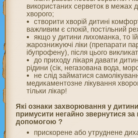
використаних серветок в межах 
хворого;
створити хворій дитині комфор
важливим є спокій, постільний р
якщо у дитини лихоманка, то їй
жарознижуючі ліки (препарати п
ібупрофену), після цього викликат
до приходу лікаря давати дитин
рідини (сік, негазована вода, мор
не слід займатися самолікуван
медикаментозне лікування хворо
тільки лікар!
Які ознаки захворювання у дитини
примусити негайно звернутися з
допомогою ?
прискорене або утруднене дих