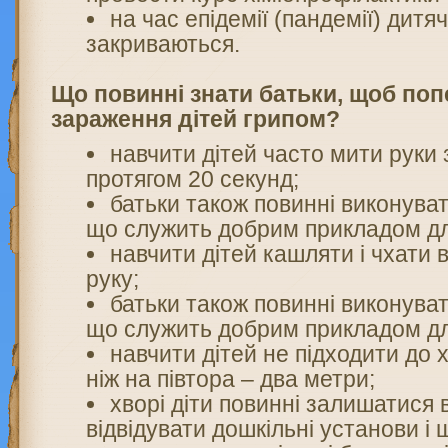
на час епідемії (пандемії) дитя
закриваються.
Що повинні знати батьки, щоб по
зараження дітей грипом?
навчити дітей часто мити руки
протягом 20 секунд;
батьки також повинні виконува
що служить добрим прикладом дл
навчити дітей кашляти і чхати 
руку;
батьки також повинні виконува
що служить добрим прикладом дл
навчити дітей не підходити до 
ніж на півтора – два метри;
хворі діти повинні залишатися 
відвідувати дошкільні установи і 