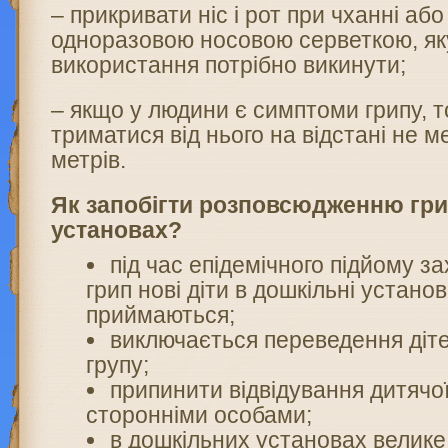
– прикривати ніс і рот при чханні або
одноразовою носовою серветкою, яку
використання потрібно викинути;
– якщо у людини є симптоми грипу, т
триматися від нього на відстані не 
метрів.
Як запобігти розповсюдженню гри
установах?
під час епідемічного підйому з
грип нові діти в дошкільні устано
приймаються;
виключається переведення дітей
групу;
припинити відвідування дитячо
сторонніми особами;
в дошкільних установах велике