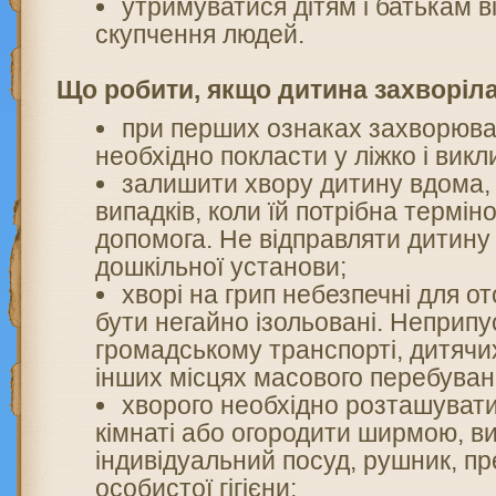
утримуватися дітям і батькам ві
скупчення людей.
Що робити, якщо дитина захворіла
при перших ознаках захворюва
необхідно покласти у ліжко і викл
залишити хвору дитину вдома, 
випадків, коли їй потрібна термі
допомога. Не відправляти дитину
дошкільної установи;
хворі на грип небезпечні для от
бути негайно ізольовані. Неприпу
громадському транспорті, дитячи
інших місцях масового перебуван
хворого необхідно розташувати
кімнаті або огородити ширмою, в
індивідуальний посуд, рушник, п
особистої гігієни;