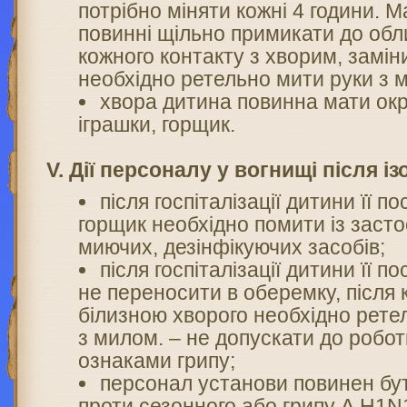
потрібно міняти кожні 4 години. М
повинні щільно примикати до обл
кожного контакту з хворим, замін
необхідно ретельно мити руки з 
хвора дитина повинна мати ок
іграшки, горщик.
V. Дії персоналу у вогнищі після із
після госпіталізації дитини її по
горщик необхідно помити із заст
миючих, дезінфікуючих засобів;
після госпіталізації дитини її п
не переносити в оберемку, після 
білизною хворого необхідно рете
з милом. – не допускати до робот
ознаками грипу;
персонал установи повинен б
проти сезонного або грипу А Н1N