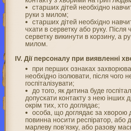
контакту з хворими на грип людь
старших дітей необхідно навчи
руки з милом;
старших дітей необхідно навчи
чхати в серветку або руку. Після 
серветку викинути в корзину, а р
милом.
ІV. Дії персоналу при виявленні хв
при перших ознаках захворюва
необхідно ізолювати, після чого н
госпіталізувати;
до того, як дитина буде госпіта
допускати контакту з нею інших д
окрім тих, хто доглядає;
особа, що доглядає за хворою 
повинна носити респіратор, або
марлеву пов’язку, або разову мас