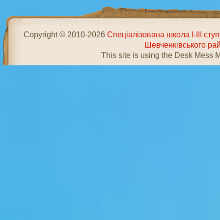
Copyright © 2010-2026
Спеціалізована школа І-ІІІ ст
Шевченківського ра
This site is using the Desk Mess 