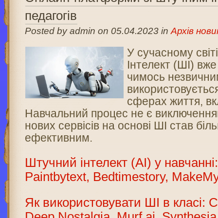
педагогів
Posted by admin on 05.04.2023 in
Архів нови
У сучасному світ
Інтелект (ШІ) вже
чимось незвичним
використовується
сферах життя, вк
Навчальний процес не є виключенням
нових сервісів на основі ШІ став бі
ефективним.
Штучний інтелект (AI) у навчанні
Paintbytext, Bedtimestory, MakeM
Як використовувати ШІ в класі: C
Deep Nostalgia, Murf.ai, Synthesia