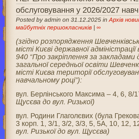
обслуговування у 2026/2027 нав
Posted by admin on 31.12.2025 in
Архів нови
майбутніх першокласників
|
∞
(згідно розпорядження Шевченківськ
місті Києві державної адміністрації
940 “Про закріплення за закладами 
загальної середньої освіти Шевченк
місті Києва території обслуговуван
навчальному році”
):
вул. Берлінського Максима – 4, 6, 8/1
Щусєва до вул. Ризької)
вул. Родини Глаголєвих (була Грекова
3 корп. 1, 3/1, 3/2, 3/3, 5, 5А, 10, 12,
вул. Ризької до вул. Щусєва)