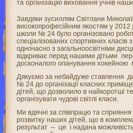
та організацію виховання учнів наши
Завдяки зусиллям Світлани Миколаїв
високопрофесійним якостям у 2012 р
школи № 24 було організовано робо
спеціалізованих спортивних класів 
одночасно з загальноосвітніми дис
відкриває перед нашими дітьми пер
досконалого опанування хокейною 
Дякуємо за небайдуже ставлення 
№ 24 до організації класних приміщ
дітей, що дозволило в найкоротші т
організувати чудові світлі класи.
Ми вдячні за співпрацю та сприянн
розвитку наших дітей, що в комплек
результат – це і надана можливіст