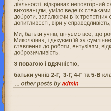
діяльності відкриває неповторний св
вихованцям, уміло веде їх стежками
доброти, запалюючи в їх трепетних 
допитливості, віри у справедливість,
Ми, батьки учнів, цінуємо все, що р
Миколаївна, і дякуємо їй за сумлінне
ставлення до роботи, ентузіазм, відк
доброзичливість.
З повагою
і вдячністю,
батьки учнів 2-Г, 3-Г, 4-Г та 5-В кл
... other posts by
admin