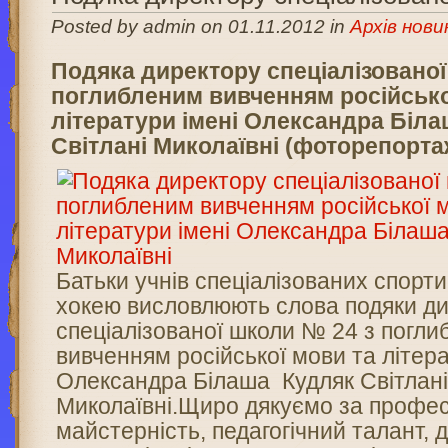
Posted by admin on 01.11.2012 in
Архів нови
Подяка директору cпеціалізованої
поглибленим вивченням російсько
літератури імені Олександра Біл
Світлані Миколаївні (фоторепортаж
Батьки учнів спеціалізованих спорти
хокею висловлюють слова подяки д
спеціалізованої школи № 24 з погл
вивченням російської мови та літера
Олександра Білаша Кудляк Світлан
Миколаївні.Щиро дякуємо за профес
майстерність, педагогічний талант,