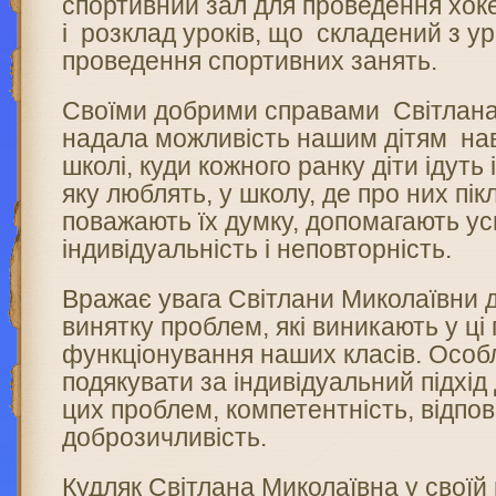
спортивний зал для проведення хок
і розклад уроків, що складений з у
проведення спортивних занять.
Своїми добрими справами Світлана
надала можливість нашим дітям нав
школі, куди кожного ранку діти ідуть
яку люблять, у школу, де про них пік
поважають їх думку, допомагають у
індивідуальність і неповторність.
Вражає увага Світлани Миколаївни до
винятку проблем, які виникають у ці 
функціонування наших класів. Особ
подякувати за індивідуальний підхід
цих проблем, компетентність, відпові
доброзичливість.
Кудляк Світлана Миколаївна у своїй