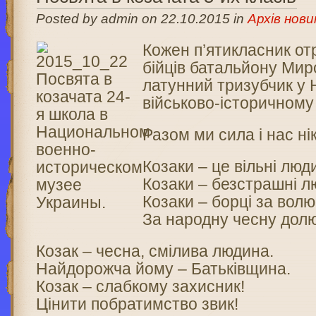
Posted by admin on 22.10.2015 in
Архів нови
Кожен п’ятикласник от
бійців батальйону Ми
латунний тризубчик у
військово-історичному 
Разом ми сила і нас ні
Козаки – це вільні люд
Козаки – безстрашні л
Козаки – борці за волю
За народну чесну долю
Козак – чесна, смілива людина.
Найдорожча йому – Батьківщина.
Козак – слабкому захисник!
Цінити побратимство звик!