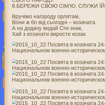
СВОГО НАРОДУ.
8.БЕРЕЖИ СВОЮ СІМ’Ю. СЛУЖИ Ї
Вручімо нагороду орлятам,
Вони ж бо від сьогодні – козачата.
А на додачу видай Січі знак,
Хай з козачати виросте козак.