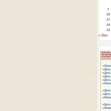
3
10
17
24
31
« Лип