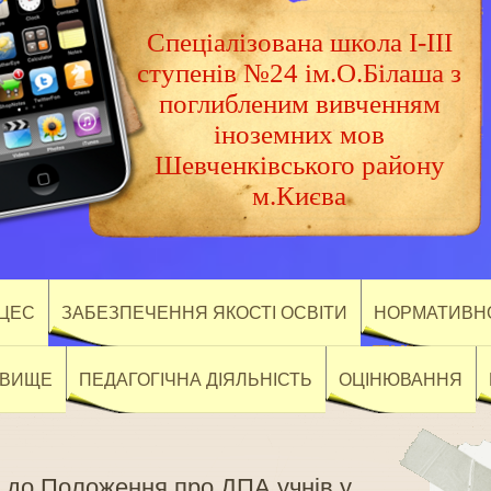
Спеціалізована школа І-ІІІ
ступенів №24 ім.О.Білаша з
поглибленим вивченням
іноземних мов
Шевченківського району
м.Києва
ОЦЕС
ЗАБЕЗПЕЧЕННЯ ЯКОСТІ ОСВІТИ
НОРМАТИВНО
ОВИЩЕ
ПЕДАГОГІЧНА ДІЯЛЬНІСТЬ
ОЦІНЮВАННЯ
н до Положення про ДПА учнів у