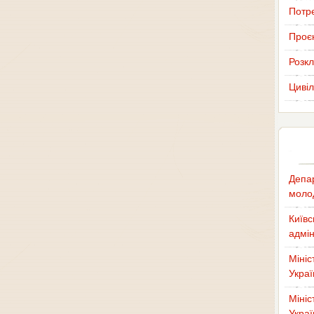
Потр
Проєк
Розкл
Цивіл
Депар
молод
Київс
адмін
Мініс
Украї
Мініс
Украї