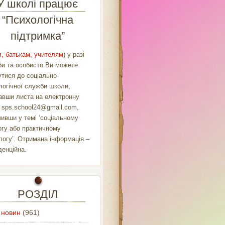
У школі працює
“Психологічна
підтримка”
, батькам, учителям
) у разі
би та особисто Ви можете
утися до соціально-
логічної служби школи,
авши листа на електронну
у
sps.school24@gmail.com
,
чивши у темі ‘соціальному
огу або практичному
логу’. Отримана інформація –
денційна.
РОЗДІЛ
 новин
(961)