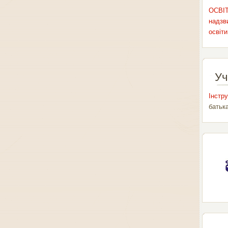
ОСВІТ
надзви
освіти
Уч
Інстру
батьк