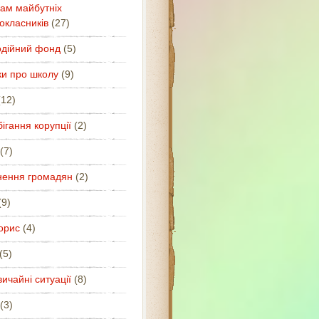
ам майбутніх
окласників
(27)
одійний фонд
(5)
ки про школу
(9)
12)
ігання корупції
(2)
(7)
нення громадян
(2)
9)
орис
(4)
(5)
ичайні ситуації
(8)
(3)