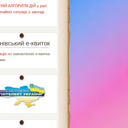
НІЙ АЛГОРИТМ ДІЙ у разі
чайної ситуації у закладі
нівський е-квиток
кція
по замовленню е-квитка
ами.