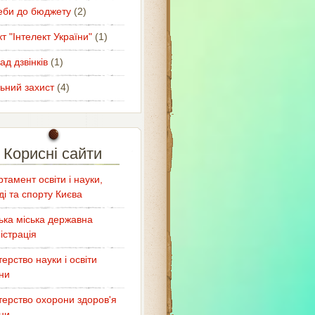
еби до бюджету
(2)
т "Інтелект України"
(1)
ад дзвінків
(1)
ьний захист
(4)
Корисні сайти
тамент освіти і науки,
і та спорту Києва
ька міська державна
істрація
терство науки і освіти
ни
терство охорони здоров'я
ни