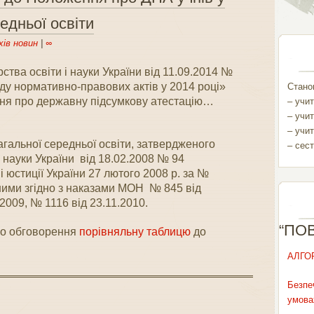
едньої освіти
хів новин
|
∞
ства освіти і науки України від 11.09.2014 №
ду нормативно-правових актів у 2014 році»
Станом
ня про державну підсумкову атестацію…
– учит
– учит
– учит
загальної середньої освіти, затвердженого
– сест
і науки України від 18.02.2008 № 94
і юстиції України 27 лютого 2008 р. за №
еними згідно з наказами МОН № 845 від
2009, № 1116 від 23.11.2010.
“ПО
го обговорення
порівняльну таблицю
до
АЛГО
Безпе
умова