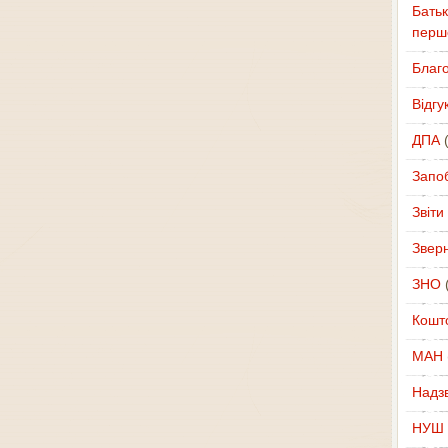
Батьк
перш
Благ
Відгу
ДПА
(
Запоб
Звіти
Звер
ЗНО
(
Кошт
МАН
Надзв
НУШ