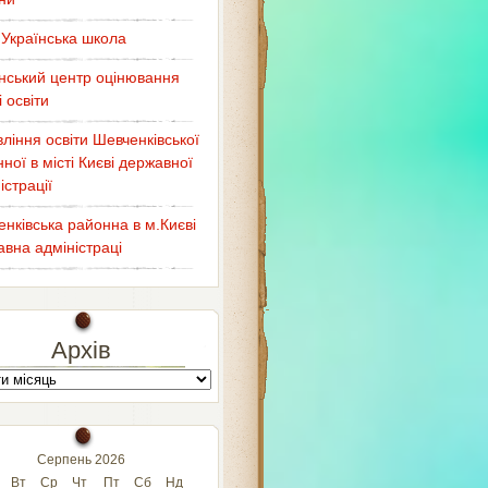
Українська школа
нський центр оцінювання
і освіти
ління освіти Шевченківської
ної в місті Києві державної
істрації
нківська районна в м.Києві
вна адміністраці
Архів
Серпень 2026
Вт
Ср
Чт
Пт
Сб
Нд