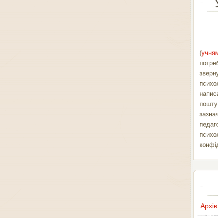
(
учням
потре
зверн
психо
напис
пошт
зазна
педаг
психо
конфі
Архів