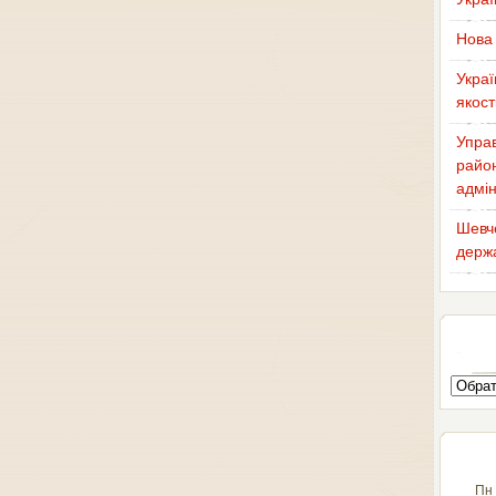
Нова 
Украї
якост
Управ
район
адмін
Шевче
держа
Пн