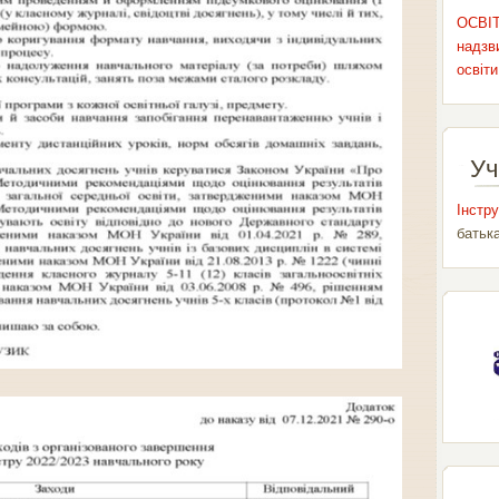
ОСВІТ
надзви
освіти
Уч
Інстру
батьк