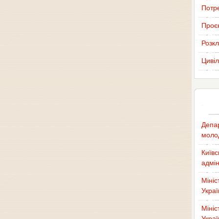
Потр
Проєк
Розкл
Цивіл
Депар
молод
Київс
адмін
Мініс
Украї
Мініс
Украї