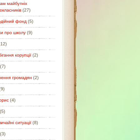
ам майбутніх
окласників
(27)
одійний фонд
(5)
ки про школу
(9)
12)
ігання корупції
(2)
(7)
нення громадян
(2)
9)
орис
(4)
(5)
ичайні ситуації
(8)
(3)