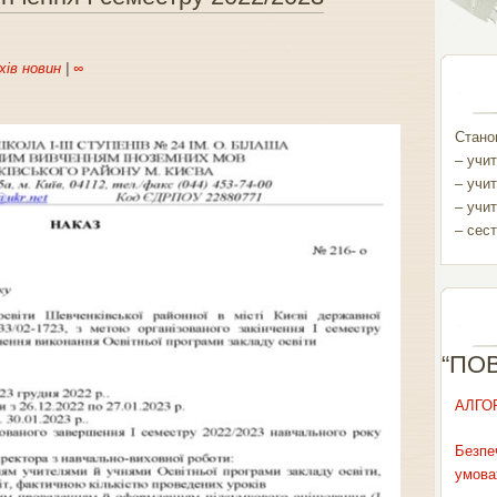
хів новин
|
∞
Станом
– учит
– учит
– учит
– сест
“ПО
АЛГО
Безпе
умова