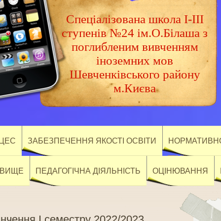
Спеціалізована школа І-ІІІ
ступенів №24 ім.О.Білаша з
поглибленим вивченням
іноземних мов
Шевченківського району
м.Києва
ОЦЕС
ЗАБЕЗПЕЧЕННЯ ЯКОСТІ ОСВІТИ
НОРМАТИВНО
ОВИЩЕ
ПЕДАГОГІЧНА ДІЯЛЬНІСТЬ
ОЦІНЮВАННЯ
інчення І семестру 2022/2023