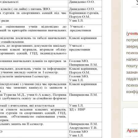
(
учням
потре
зверн
психо
напис
пошт
зазна
педаг
психо
конфі
Архів