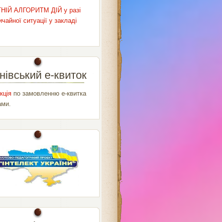
НІЙ АЛГОРИТМ ДІЙ у разі
чайної ситуації у закладі
нівський е-квиток
кція
по замовленню е-квитка
ами.