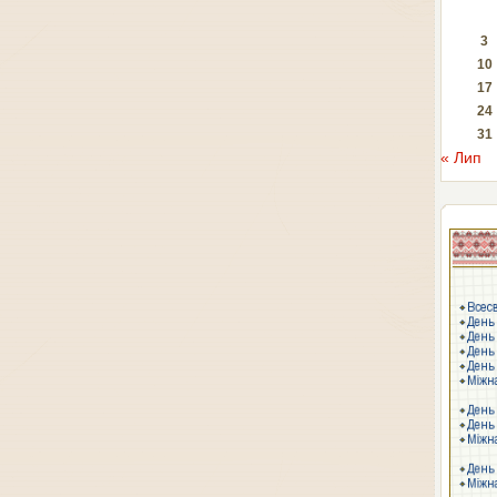
3
10
17
24
31
« Лип