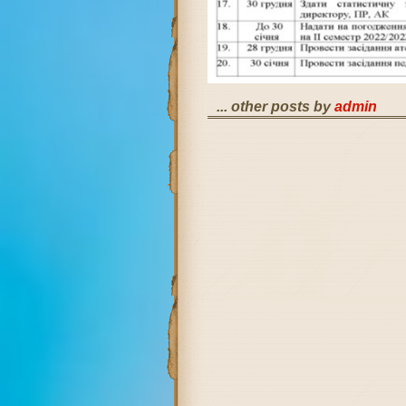
... other posts by
admin