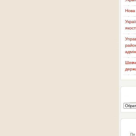
Нова 
Украї
якост
Управ
район
адмін
Шевче
держа
Пн