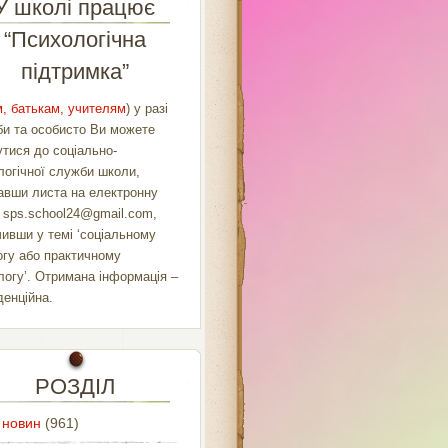
У школі працює
“Психологічна
підтримка”
, батькам, учителям
) у разі
би та особисто Ви можете
утися до соціально-
логічної служби школи,
авши листа на електронну
у
sps.school24@gmail.com
,
чивши у темі ‘соціальному
огу або практичному
логу’. Отримана інформація –
денційна.
РОЗДІЛ
 новин
(961)