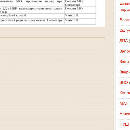
Батьк
перш
Благ
Відгу
ДПА
(
Запоб
Звіти
Звер
ЗНО
(
Кошт
МАН
Надзв
НУШ