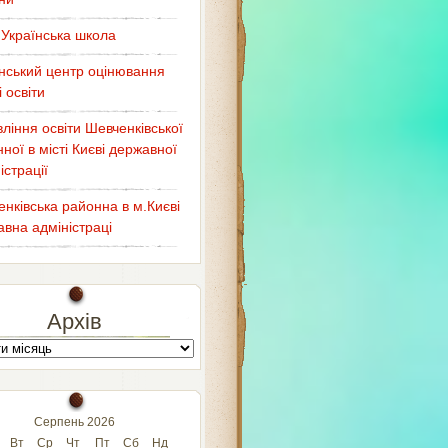
Українська школа
нський центр оцінювання
і освіти
ління освіти Шевченківської
ної в місті Києві державної
істрації
нківська районна в м.Києві
вна адміністраці
Архів
Серпень 2026
Вт
Ср
Чт
Пт
Сб
Нд