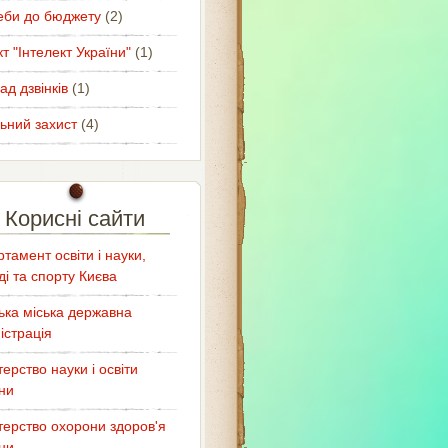
еби до бюджету
(2)
т "Інтелект України"
(1)
ад дзвінків
(1)
ьний захист
(4)
Корисні сайти
тамент освіти і науки,
і та спорту Києва
ька міська державна
істрація
терство науки і освіти
ни
терство охорони здоров'я
ни