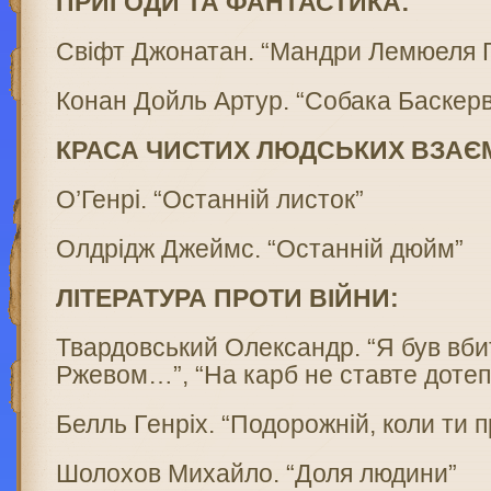
ПРИГОДИ ТА ФАНТАСТИКА:
Свіфт Джонатан. “Мандри Лемюеля Гул
Конан Дойль Артур. “Собака Баскерв
КРАСА ЧИСТИХ ЛЮДСЬКИХ ВЗАЄ
О’Генрі. “Останній листок”
Oлдрідж Джеймс. “Останній дюйм”
ЛІТЕРАТУРА ПРОТИ ВІЙНИ:
Твардовський Олександр. “Я був вби
Ржевом…”, “На карб не ставте доте
Белль Гeнріх. “Подорожній, коли ти
Шолохов Михайло. “Доля людини”