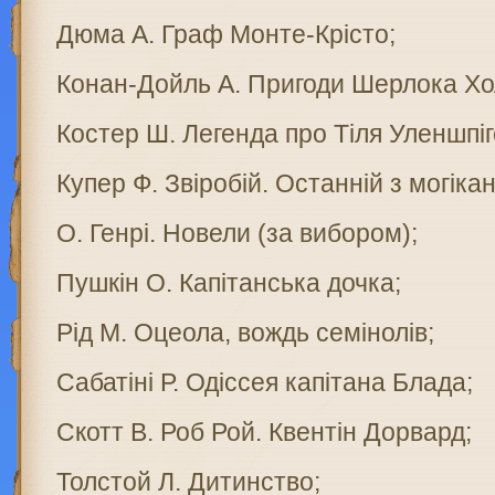
Дюма А. Граф Монте-Крісто;
Конан-Дойль А. Пригоди Шерлока Хо
Костер Ш. Легенда про Тіля Уленшпіг
Купер Ф. Звіробій. Останній з могікан
О. Генрі. Новели (за вибором);
Пушкін О. Капітанська дочка;
Рід М. Оцеола, вождь семінолів;
Сабатіні Р. Одіссея капітана Блада;
Скотт В. Роб Рой. Квентін Дорвард;
Толстой Л. Дитинство;