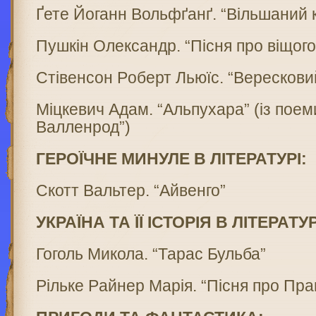
Ґете Йоганн Вольфґанґ. “Вільшаний 
Пушкін Олексaндр. “Пісня про віщого
Стiвенсон Рoберт Льюїс. “Верескови
Міцкeвич Aдам. “Альпухара” (із поем
Валленрод”)
ГЕРОЇЧНЕ МИНУЛЕ В ЛІТЕРАТУРІ:
Скотт Вальтер. “Айвенго”
УКРАЇНА ТА ЇЇ ІСТОРІЯ В ЛІТЕРАТУР
Гоголь Микола. “Тарас Бульба”
Рiльке Рaйнер Марiя. “Пісня про Пра