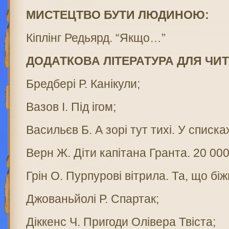
МИСТЕЦТВО БУТИ ЛЮДИНОЮ:
Кіплінг Редьярд. “Якщо…”
ДОДАТКОВА ЛІТЕРАТУРА ДЛЯ ЧИ
Бредбері Р. Канікули;
Вазов І. Під ігом;
Васильєв Б. А зорі тут тихі. У списка
Верн Ж. Діти капітана Гранта. 20 000
Грін О. Пурпурові вітрила. Та, що бі
Джованьйолі Р. Спартак;
Діккенс Ч. Пригоди Олівера Твіста;