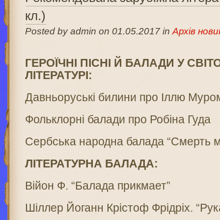
кл.)
Posted by admin on 01.05.2017 in
Архів нови
ГЕРОЇЧНІ ПІСНІ Й БАЛАДИ У СВІТ
ЛІТЕРАТУРІ:
Давньоруські билини про Іллю Муро
Фольклорні балади про Робіна Гуда
Cербська народна балада “Смерть м
ЛІТЕРАТУРНА БАЛАДА:
Війон Ф. “Балада прикмает”
Шiллер Йoганн Крiстоф Фрiдріх. “Ру