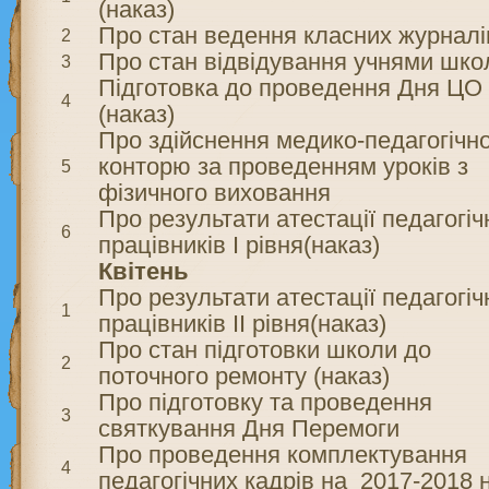
(наказ)
Про стан ведення класних журналі
2
Про стан відвідування учнями шко
3
Підготовка до проведення Дня ЦО
4
(наказ)
Про здійснення медико-педагогічн
конторю за проведенням уроків з
5
фізичного виховання
Про результати атестації педагогіч
6
працівників І рівня(наказ)
Квітень
Про результати атестації педагогіч
1
працівників ІІ рівня(наказ)
Про стан підготовки школи до
2
поточного ремонту (наказ)
Про підготовку та проведення
3
святкування Дня Перемоги
Про проведення комплектування
4
педагогічних кадрів на 2017-2018 н