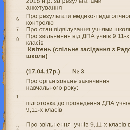
2018 н.р. за результатами
анкетування
Про результати медико-педагогічно
6
контролю
Про стан відвідування учнями школ
7
Про звільнення від ДПА учнів 9,11-х
8
класів
Квітень
(спільне засідання з Ра
школи)
(17.04.17р.) № 3
Про організоване закінчення
навчального року:
1
підготовка до проведення ДПА учнів
9,11-х класів
Про звільнення учнів 9,11-х класів 
2