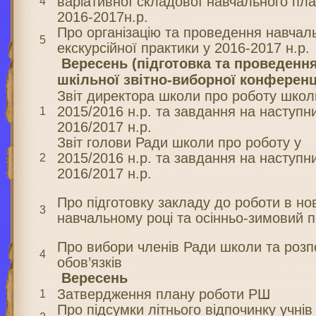
варіативної складової навчального пла
4
2016-2017н.р.
Про організацію та проведення навчал
5
екскурсійної практики у 2016-2017 н.р.
Вересень (підготовка та проведенн
шкільної звітно-виборної конференц
Звіт директора школи про роботу школ
2015/2016 н.р. та завдання на наступн
1
2016/2017 н.р.
Звіт голови Ради школи про роботу у
2015/2016 н.р. та завдання на наступн
2
2016/2017 н.р.
Про підготовку закладу до роботи в н
3
навчальному році та осінньо-зимовий п
Про вибори членів Ради школи та розп
4
обов’язків
Вересень
Затвердження плану роботи РШ
1
Про підсумки літнього відпочинку учнів