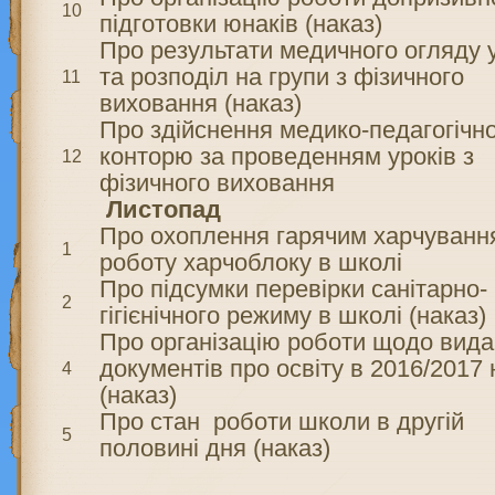
10
підготовки юнаків (наказ)
Про результати медичного огляду 
та розподіл на групи з фізичного
11
виховання (наказ)
Про здійснення медико-педагогічн
конторю за проведенням уроків з
12
фізичного виховання
Листопад
Про охоплення гарячим харчуванн
1
роботу харчоблоку в школі
Про підсумки перевірки санітарно-
2
гігієнічного режиму в школі (наказ)
Про організацію роботи щодо вида
документів про освіту в 2016/2017 
4
(наказ)
Про стан роботи школи в другій
5
половині дня (наказ)