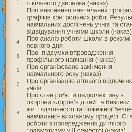
шкільного дзвоника (наказ)
Про виконання навчальних програ
графіків контрольних робіт. Резуль
3
навчальних досягнень учнів та ста
відвідування учнями школи (наказ)
Про аналіз роботи школи в режимі
4
повного дня
Про підсумки впровадження
5
профільного навчання (наказ)
Про організоване закінчення
6
навчального року (наказ)
Про організацію літнього відпочин
7
учнів
Про стан роботи педколективу з
охорони здоров’я дітей та безпеки
життєдіяльності та пожежної безпе
8
навчально- виховному процесі. Ст
роботи з попередження дитячого
травматизму у ІІ семестрі (наказ)