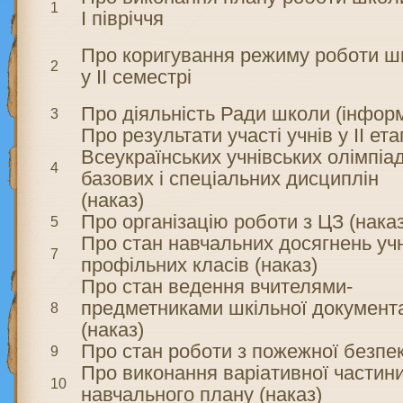
1
І півріччя
Про коригування режиму роботи ш
2
у ІІ семестрі
Про діяльність Ради школи (інфор
3
Про результати участі учнів у ІІ ета
Всеукраїнських учнівських олімпіад
4
базових і спеціальних дисциплін
(наказ)
Про організацію роботи з ЦЗ (наказ
5
Про стан навчальних досягнень уч
7
профільних класів (наказ)
Про стан ведення вчителями-
предметниками шкільної документа
8
(наказ)
Про стан роботи з пожежної безпе
9
Про виконання варіативної частин
10
навчального плану (наказ)