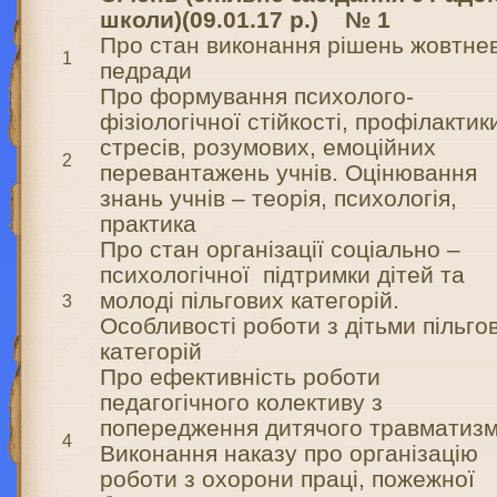
школи)
(09.01.17 р.) № 1
Про стан виконання рішень жовтне
1
педради
Про формування психолого-
фізіологічної стійкості, профілактик
стресів, розумових, емоційних
2
перевантажень учнів. Оцінювання
знань учнів – теорія, психологія,
практика
Про стан організації соціально –
психологічної підтримки дітей та
молоді пільгових категорій.
3
Особливості роботи з дітьми пільго
категорій
Про ефективність роботи
педагогічного колективу з
попередження дитячого травматизм
4
Виконання наказу про організацію
роботи з охорони праці, пожежної