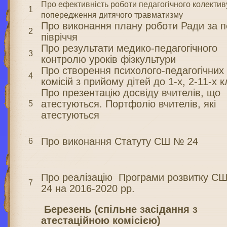
Про ефективність роботи педагогічного колектив
1
попередження дитячого травматизму
Про виконання плану роботи Ради за 
2
півріччя
Про результати медико-педагогічного
3
контролю уроків фізкультури
Про створення психолого-педагогічних
4
комісій з прийому дітей до 1-х, 2-11-х к
Про презентацію досвіду вчителів, що
атестуються. Портфоліо вчителів, які
5
атестуються
Про виконання Статуту СШ № 24
6
Про реалізацію Програми розвитку С
7
24 на 2016-2020 рр.
Березень (спільне засідання з
атестаційною комісією)