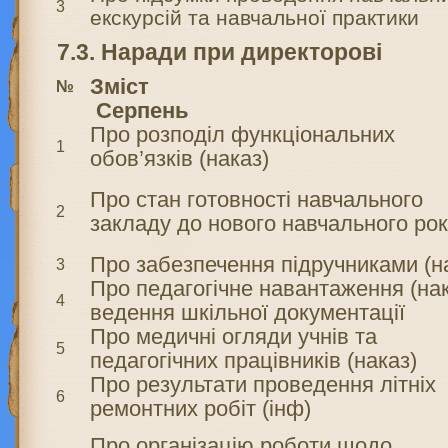
3
екскурсій та навчальної практики
7.3. Наради при директорові
Зміст
№
Серпень
Про розподіл функціональних
1
обов’язків (наказ)
Про стан готовності навчального
2
закладу до нового навчального рок
Про забезпечення підручниками (н
3
Про педагогічне навантаження (нак
4
ведення шкільної документації
Про медичні огляди учнів та
5
педагогічних працівників (наказ)
Про результати проведення літніх
6
ремонтних робіт (інф)
Про організацію роботи щодо