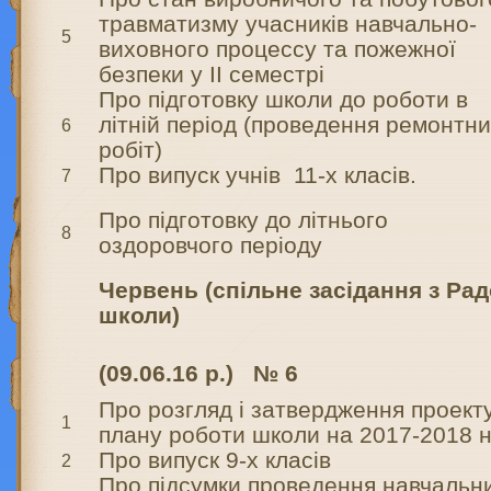
травматизму учасників навчально-
5
виховного процессу та пожежної
безпеки у ІІ семестрі
Про підготовку школи до роботи в
літній період (проведення ремонтн
6
робіт)
Про випуск учнів 11-х класів.
7
Про підготовку до літнього
8
оздоровчого періоду
Червень (спільне засідання з Ра
школи)
(09.06.16 р.) № 6
Про розгляд і затвердження проект
1
плану роботи школи на 2017-2018 н
Про випуск 9-х класів
2
Про підсумки проведення навчальн