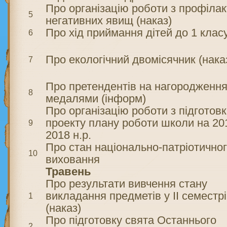
Про організацію роботи з профіла
5
негативних явищ (наказ)
Про хід приймання дітей до 1 клас
6
Про екологічний двомісячник (нака
7
Про претендентів на нагородженн
8
медалями (інформ)
Про організацію роботи з підготов
проекту плану роботи школи на 20
9
2018 н.р.
Про стан національно-патріотично
10
виховання
Травень
Про результати вивчення стану
викладання предметів у ІІ семестрі
1
(наказ)
Про підготовку свята Останнього
2