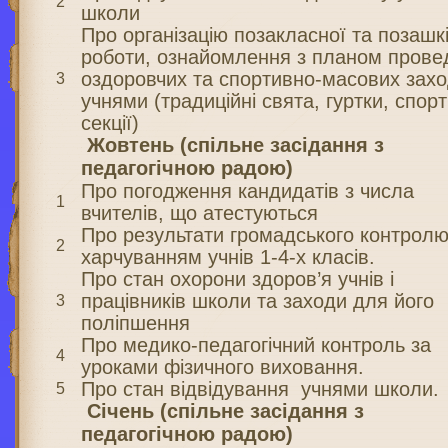
2
школи
Про організацію позакласної та позашк
роботи, ознайомлення з планом прове
оздоровчих та спортивно-масових захо
3
учнями (традиційні свята, гуртки, спорт
секції)
Жовтень (спільне засідання з
педагогічною радою)
Про погодження кандидатів з числа
1
вчителів, що атестуються
Про результати громадського контрол
2
харчуванням учнів 1-4-х класів.
Про стан охорони здоров’я учнів і
працівників школи та заходи для його
3
поліпшення
Про медико-педагогічний контроль за
4
уроками фізичного виховання.
Про стан відвідування учнями школи.
5
Січень (спільне засідання з
педагогічною радою)