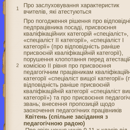
Про заслуховування характеристик
1
вчителів, які атестуються
Про погодження рішення про відповідн
педпрацівника посаді, присвоєння
кваліфікаційних категорій «спеціаліст»,
«спеціаліст ІІ категорії», «спеціаліст І
категорії» (про відповідність раніше
присвоєній кваліфікаційній категорії),
порушення клопотання перед атестаці
комісією ІІ рівня про присвоєння
2
педагогічним працівникам кваліфікацій
категорії «спеціаліст вищої категорії» (
відповідність раніше присвоєній
кваліфікаційній категорії «спеціаліст в
категорії») та про присвоєння педагогі
звань; внесення пропозицій щодо
заохочення педагогічних працівників
Квітень (спільне засідання з
педагогічною радою)