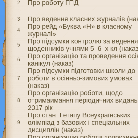
Про роботу ГПД
2
Про ведення класних журналів (на
3
Про рейд «Буква «Н» в класному
4
журналі»
Про підсумки контролю за веденн
5
щоденників учнями 5–6–х кл (наказ
Про організацію та проведення осі
6
канікул (наказ)
Про підсумки підготовки школи до
роботи в осінньо-зимових умовах
7
(наказ)
Про організацію роботи, щодо
отримаимання періодичних видань
8
2017 рік
Про стан І етапу Всеукраїнських
олімпіад з базових і спеціальних
9
дисциплін (наказ)
Про організацію роботи допризивн