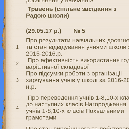
досягнення у навчанні»
Травень (спільне засідання з
Радою
школи)
(29.05.17 р.) № 5
Про результати навчальних досягн
та стан відвідування учнями школи
1
2015-2016.р.
Про ефективність використання го
2
варіативної складової
Про підсумки роботи з організаціі
харчування учнів у школі за 2016-2
3
н.р.
Про переведення учнів 1-8,10-х кла
до наступних класів Нагородження
4
учнів 1-8,10-х класів Похвальними
грамотами
Про стан виробничого та побутовог