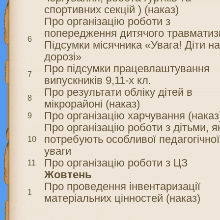
спортивних секцій ) (наказ)
Про організацію роботи з
попередження дитячого травмати
6
Підсумки місячника «Увага! Діти н
дорозі»
Про підсумки працевлаштування
7
випускників 9,11-х кл.
Про результати обліку дітей в
8
мікрорайоні (наказ)
Про організацію харчування (наказ
9
Про організацію роботи з дітьми, я
потребують особливої педагогічної
10
уваги
Про організацію роботи з ЦЗ
11
Жовтень
Про проведення інвентаризації
1
матеріальних цінностей (наказ)