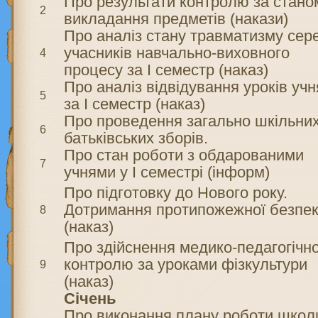
Про результати контролю за стано
2
викладання предметів (накази)
Про аналіз стану травматизму сер
учасників навчально-виховного
4
процесу за І семестр (наказ)
Про аналіз відвідування уроків уч
5
за І семестр (наказ)
Про проведення загально шкільни
6
батьківських зборів.
Про стан роботи з обдарованими
7
учнями у І семестрі (інформ)
Про підготовку до Нового року.
Дотримання протипожежної безпе
8
(наказ)
Про здійснення медико-педагогічн
контролю за уроками фізкультури
9
(наказ)
Січень
Про виконання плану роботи школ