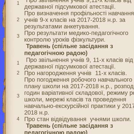
Про звільнення учнів 9,11-х класів від
1
державної підсумкової атестації.
Про визначення профільності навчанн
учнів 9-х класів на 2017-2018 н.р. за
2
результатами анкетування.
Про результати медико-педагогічного
3
контролю уроків фізкультури.
Травень (спільне засідання з
педагогічною радою)
Про звільнення учнів 9, 11-х класів від
1
державної підсумкової атестації.
Про нагородження учнів 11-х класів.
2
Про погодження робочого навчального
плану школи на 2017-2018 н.р., розпод
годин варіативної складової, режиму р
3
школи, мережі класів та проведення
навчально-екскурсійної практики у 201
2018 н.р.
Про стан відвідування учнями школи.
4
Травень (спільне засідання з
педагогічною радою)