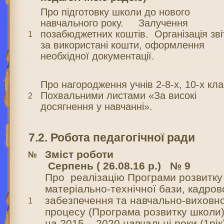
Про підготовку школи до нового
навчального року. Залучення
позабюджетних коштів. Організація зві
1
за використані кошти, оформлення
необхідної документації.
Про нагородження учнів 2-8-х, 10-х кла
Похвальними листами «За високі
2
досягнення у навчанні».
7
.
2
. Робота педагогічної ради
Зміст роботи
№
Серпень
( 26.08.1
6
р.)
№ 9
Про реалізацію Програми розвитку
матеріально-технічної бази, кадров
забезпечення та навчально-виховн
1
процесу (Програма розвитку школи
на 2015 – 2020 навчальні роки (1рік