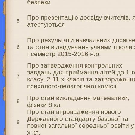
безпеки
Про презентацію досвіду вчителів, я
5
атестуються
Про результати навчальних досягн
та стан відвідування учнями школи 
6
І семестр 2015-2016 н.р.
Про затвердження контрольних
завдань для приймання дітей до 1-
7
класу, 2-11-х класів та затвердженн
психолого-педагогічної комісії
Про стан викладання математики,
8
фізики 8 кл.
Про стан впровадження нового
Державного стандарту базової та
9
повної загальної середньої освіти у
х кл.