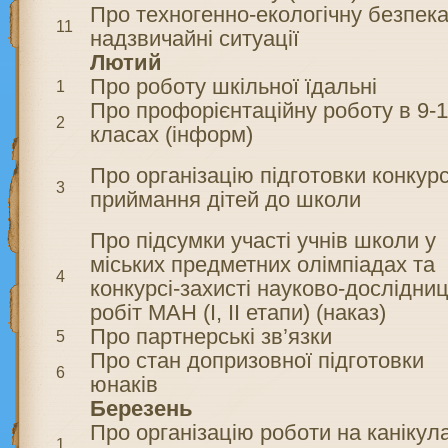
Про техногенно-екологічну безпека
11
надзвичайні ситуації
Лютий
Про роботу шкільної їдальні
1
Про профорієнтаційну роботу в 9-1
2
класах (інформ)
Про організацію підготовки конкур
3
приймання дітей до школи
Про підсумки участі учнів школи у
міських предметних олімпіадах та
4
конкурсі-захисті науково-дослідни
робіт МАН (І, ІІ етапи) (наказ)
Про партнерські зв’язки
5
Про стан допризовної підготовки
6
юнаків
Березень
Про організацію роботи на канікул
1