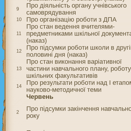
Про діяльність органу учнівського
9
самоврядування
Про організацію роботи з ДПА
10
Про стан ведення вчителями-
предметниками шкільної документа
11
(наказ)
Про підсумки роботи школи в другі
12
половині дня (наказ)
Про стан виконання варіативної
частини навчального плану, робот
13
шкільних факультативів
Про результати роботи над І етапо
14
науково-методичної теми
Червень
Про підсумки закінчення навчальн
2
року