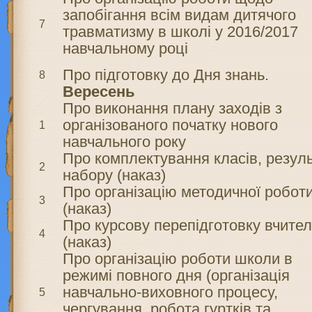
запобігання всім видам дитячого
7
травматизму в школі у 2016/2017
навчальному році
Про підготовку до Дня знань.
8
Вересень
Про виконання плану заходів з
організованого початку нового
1
навчального року
Про комплектування класів, резул
2
набору (наказ)
Про організацію методичної робот
3
(наказ)
Про курсову перепідготовку вчител
4
(наказ)
Про організацію роботи школи в
режимі повного дня (організація
навчально-виховного процесу,
5
чергування, робота гуртків та