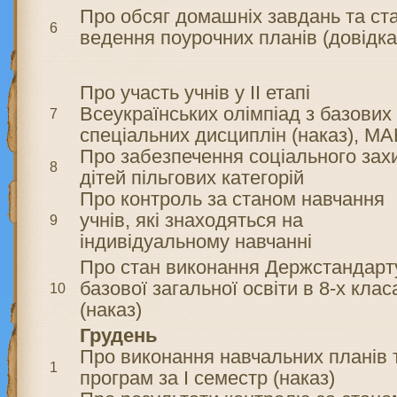
Про обсяг домашніх завдань та ст
6
ведення поурочних планів (довідка
Про участь учнів у ІІ етапі
Всеукраїнських олімпіад з базових 
7
спеціальних дисциплін (наказ), М
Про забезпечення соціального зах
8
дітей пільгових категорій
Про контроль за станом навчання
учнів, які знаходяться на
9
індивідуальному навчанні
Про стан виконання Держстандарт
базової загальної освіти в 8-х клас
10
(наказ)
Грудень
Про виконання навчальних планів 
1
програм за І семестр (наказ)