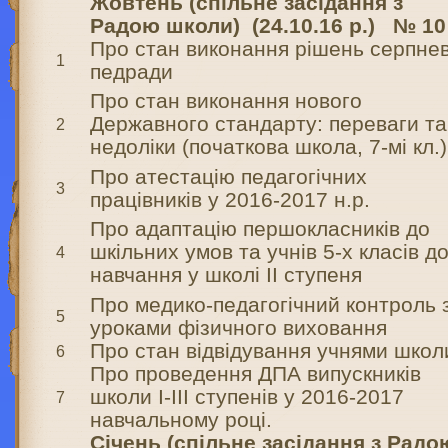
Жовтень
(спільне засідання з
Радою школи)
(24.10.1
6
р.)
№ 10
Про стан виконання рішень серпнев
1
педради
Про стан виконання нового
Державного стандарту: переваги та
2
недоліки (початкова школа, 7-мі кл.)
Про атестацію педагогічних
3
працівників у 2016-2017 н.р.
Про адаптацію першокласників до
шкільних умов та учнів 5-х класів д
4
навчання у школі ІІ ступеня
Про медико-педагогічний контроль 
5
уроками фізичного виховання
Про стан відвідування учнями школ
6
Про проведення ДПА випускників
школи І-ІІІ ступенів у 2016-2017
7
навчальному році.
Січень (спільне засідання з Радо