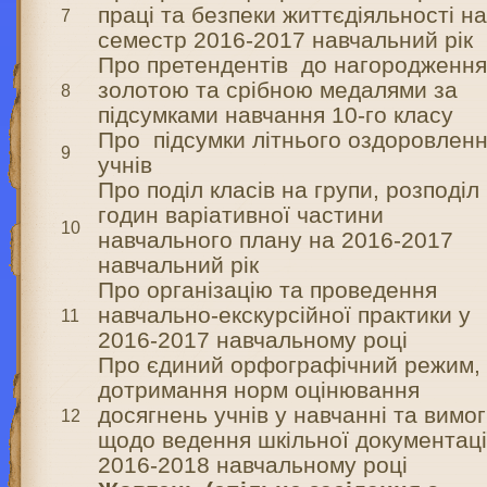
праці та безпеки життєдіяльності на
7
семестр 2016-2017 навчальний рік
Про претендентів до нагородженн
золотою та срібною медалями за
8
підсумками навчання 10-го класу
Про підсумки літнього оздоровлен
9
учнів
Про поділ класів на групи, розподіл
годин варіативної частини
10
навчального плану на 2016-2017
навчальний рік
Про організацію та проведення
навчально-екскурсійної практики у
11
2016-2017 навчальному році
Про єдиний орфографічний режим,
дотримання норм оцінювання
досягнень учнів у навчанні та вимо
12
щодо ведення шкільної документаці
2016-2018 навчальному році