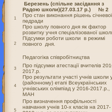
Березень (спільне засідання з
Радою школи)
(27.03.17 р.) № 2
Про стан виконання рішень січнево
1
педради
Про школу повного дня як фактор
розвитку учня спеціалізованої школ
Підсумки роботи школи в режимі
повного дня.
2
Педагогіка співробітництва
Про підсумки атестації вчителів 201
3
2017.р.
Про результати участі учнів школи у
(районному) етапі Всеукраїнських
4
учнівських олімпіад у 2016-2017.р.,
МАН
Про визначення профільності
навчання учнів 10-х класів на 2017-
5