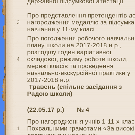
державної підсумкової атестації
Про представлення претендентів д
нагородження медаллю за підсумк
3
навчання у 11-му класі
Про погодження робочого навчальн
плану школи на 2017-2018 н.р.,
розподілу годин варіативної
складової, режиму роботи школи,
4
мережі класів та проведення
навчально-екскурсійної практики у
2017-2018 н.р.
Травень (спільне засідання з
Радою школи)
(22.05.17 р.) № 4
Про нагородження учнів 1-11-х клас
Похвальними грамотами «За високі
1