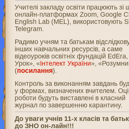
Учителі закладу освіти працюють зі
онлайн-платформах Zoom, Google C
English Lab (MEL), використовують Sk
Telegram.
Радимо учням та батькам відслідков
інших навчальних ресурсів, а саме
відеоуроків освітніх фундацій EdEra
Урок», «
Інтелект України
», «Розумн
(
посилання
).
Контроль за виконанням завдань бу
у формах, визначених вчителем. Оці
роботи будуть виставлені в класний
журнал по завершенню карантину.
До уваги учнів 11-х класів та бать
до ЗНО он-лайн!!!