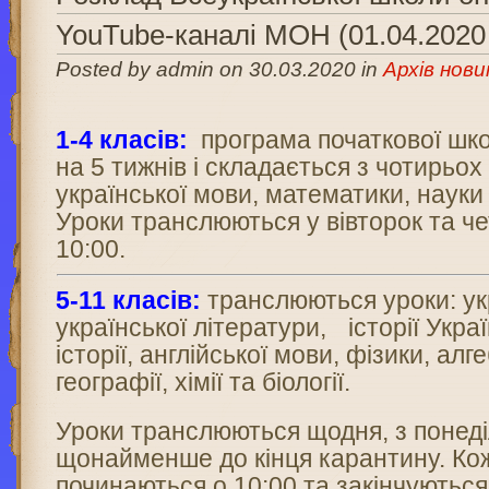
YouTube-каналі МОН (01.04.2020 
Posted by admin on 30.03.2020 in
Архів нови
1-4 класів:
програма початкової шк
на 5 тижнів і складається з чотирьох
української мови, математики, науки
Уроки транслюються у вівторок та че
10:00.
5-11 класів:
транслюються уроки: ук
української літератури, історії Украї
історії, англійської мови, фізики, алге
географії, хімії та біології.
Уроки транслюються щодня, з понеді
щонайменше до кінця карантину. Ко
починаються о 10:00 та закінчуються