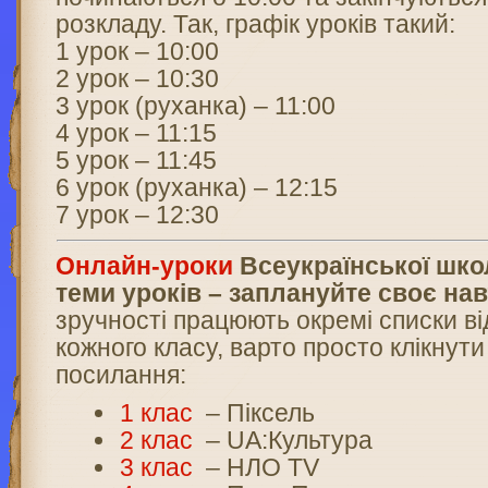
розкладу. Так, графік уроків такий:
1 урок – 10:00
2 урок – 10:30
3 урок (руханка) – 11:00
4 урок – 11:15
5 урок – 11:45
6 урок (руханка) – 12:15
7 урок – 12:30
О
нлайн-уроки
Всеукраїнської школ
теми уроків – заплануйте своє на
зручності працюють окремі списки в
кожного класу, варто просто клікнути
посилання:
1 клас
– Піксель
2 клас
– UA:Культура
3 клас
– НЛО TV