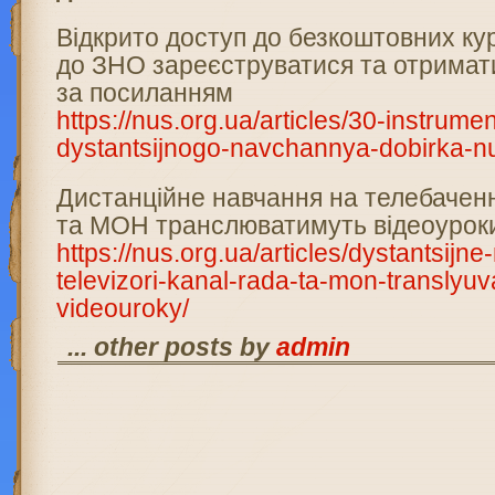
Відкрито доступ до безкоштовних кур
до ЗНО зареєструватися та отримат
за посиланням
https://nus.org.ua/articles/30-instrume
dystantsijnogo-navchannya-dobirka-n
Дистанційне навчання на телебаченн
та МОН транслюватимуть відеоурок
https://nus.org.ua/articles/dystantsij
televizori-kanal-rada-ta-mon-translyu
videouroky/
... other posts by
admin