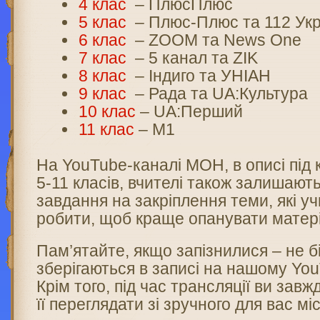
4 клас
– ПлюсПлюс
5 клас
– Плюс-Плюс та 112 Ук
6 клас
– ZOOM та News One
7 клас
– 5 канал та ZIK
8 клас
– Індиго та УНІАН
9 клас
– Рада та UA:Культура
10 клас
– UA:Перший
11 клас
– М1
На YouTube-каналі МОН, в описі під 
5-11 класів, вчителі також залишают
завдання на закріплення теми, які у
робити, щоб краще опанувати матер
Пам’ятайте, якщо запізнилися – не бі
зберігаються в записі на нашому You
Крім того, під час трансляції ви зав
її переглядати зі зручного для вас мі