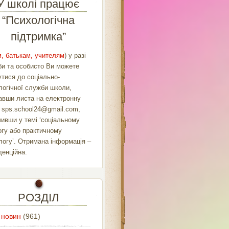
У школі працює
“Психологічна
підтримка”
, батькам, учителям
) у разі
би та особисто Ви можете
утися до соціально-
логічної служби школи,
авши листа на електронну
у
sps.school24@gmail.com
,
чивши у темі ‘соціальному
огу або практичному
логу’. Отримана інформація –
денційна.
РОЗДІЛ
 новин
(961)