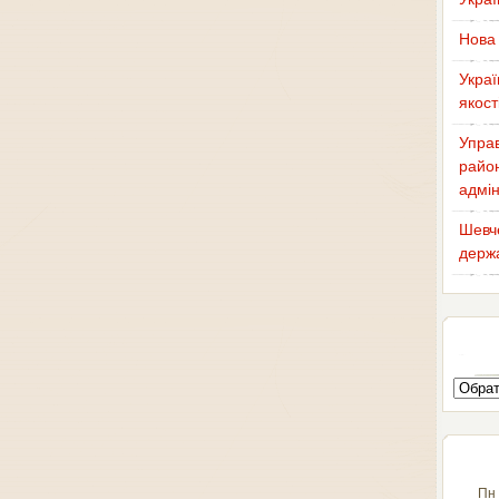
Нова 
Украї
якост
Управ
район
адмін
Шевче
держа
Пн