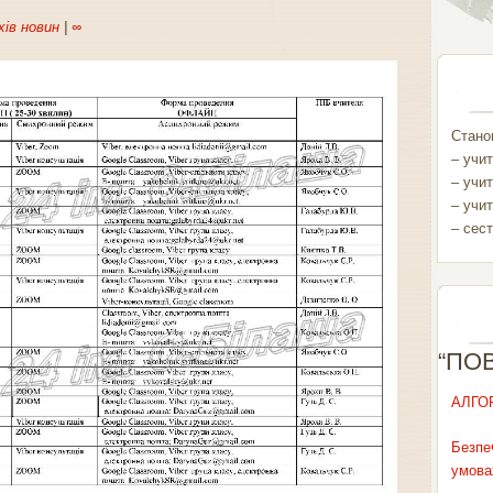
хів новин
|
∞
Станом
– учит
– учит
– учит
– сест
“ПО
АЛГО
Безпе
умова