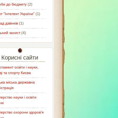
еби до бюджету
(2)
т "Інтелект України"
(1)
ад дзвінків
(1)
ьний захист
(4)
Корисні сайти
тамент освіти і науки,
і та спорту Києва
ька міська державна
істрація
терство науки і освіти
ни
терство охорони здоров'я
ни