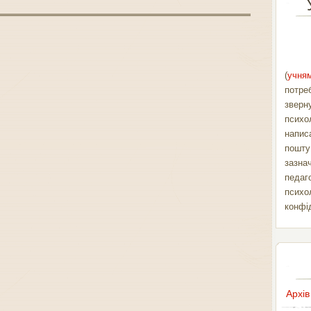
(
учням
потре
зверн
психо
напис
пошт
зазна
педаг
психо
конфі
Архів