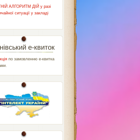
НІЙ АЛГОРИТМ ДІЙ у разі
чайної ситуації у закладі
нівський е-квиток
кція
по замовленню е-квитка
ами.