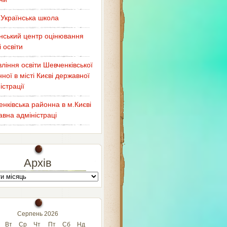
Українська школа
нський центр оцінювання
і освіти
ління освіти Шевченківської
ної в місті Києві державної
істрації
нківська районна в м.Києві
вна адміністраці
Архів
Серпень 2026
Вт
Ср
Чт
Пт
Сб
Нд