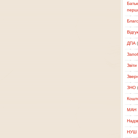
Батьк
перш
Благ
Відгу
ДПА
(
Запоб
Звіти
Звер
ЗНО
(
Кошт
МАН
Надзв
НУШ