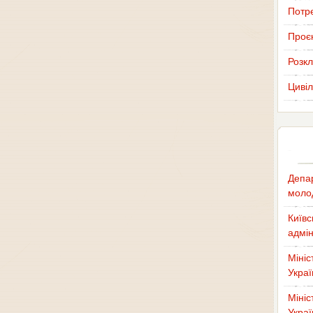
Потр
Проєк
Розкл
Цивіл
Депар
молод
Київс
адмін
Мініс
Украї
Мініс
Украї