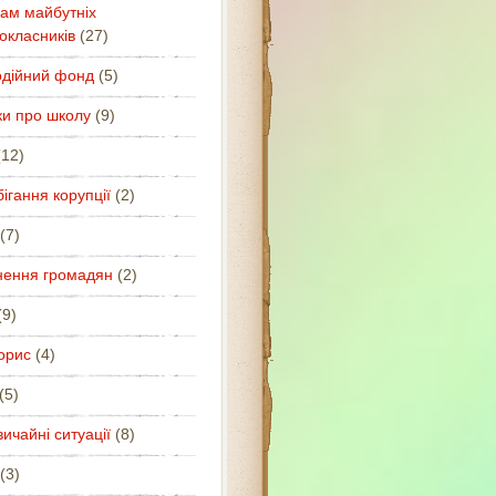
ам майбутніх
окласників
(27)
одійний фонд
(5)
ки про школу
(9)
12)
ігання корупції
(2)
(7)
нення громадян
(2)
9)
орис
(4)
(5)
ичайні ситуації
(8)
(3)