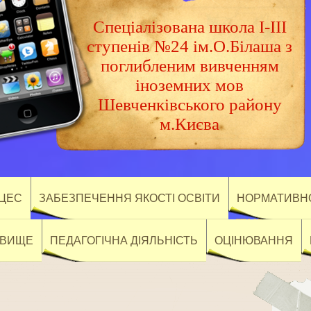
Спеціалізована школа І-ІІІ
ступенів №24 ім.О.Білаша з
поглибленим вивченням
іноземних мов
Шевченківського району
м.Києва
ОЦЕС
ЗАБЕЗПЕЧЕННЯ ЯКОСТІ ОСВІТИ
НОРМАТИВНО
ОВИЩЕ
ПЕДАГОГІЧНА ДІЯЛЬНІСТЬ
ОЦІНЮВАННЯ