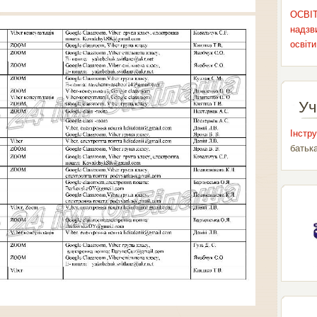
ОСВІТ
надзви
освіти
Уч
Інстру
батьк