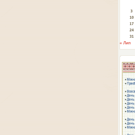
3
10
17
24
31
« Лип