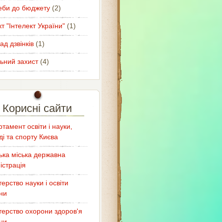
еби до бюджету
(2)
т "Інтелект України"
(1)
ад дзвінків
(1)
ьний захист
(4)
Корисні сайти
тамент освіти і науки,
і та спорту Києва
ька міська державна
істрація
терство науки і освіти
ни
терство охорони здоров'я
ни