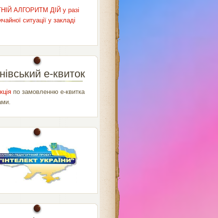
НІЙ АЛГОРИТМ ДІЙ у разі
чайної ситуації у закладі
нівський е-квиток
кція
по замовленню е-квитка
ами.