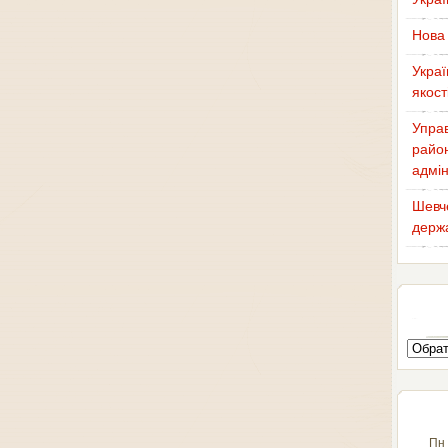
Нова 
Украї
якост
Управ
район
адмін
Шевче
держа
Пн