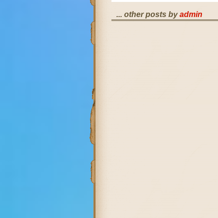
... other posts by
admin