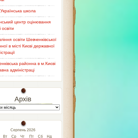
Українська школа
нський центр оцінювання
і освіти
ління освіти Шевченківської
ної в місті Києві державної
істрації
нківська районна в м.Києві
вна адміністраці
Архів
Серпень 2026
Вт
Ср
Чт
Пт
Сб
Нд