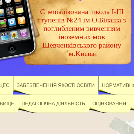
Спеціалізована школа І-ІІІ
ступенів №24 ім.О.Білаша з
поглибленим вивченням
іноземних мов
Шевченківського району
м.Києва
ОЦЕС
ЗАБЕЗПЕЧЕННЯ ЯКОСТІ ОСВІТИ
НОРМАТИВНО
ОВИЩЕ
ПЕДАГОГІЧНА ДІЯЛЬНІСТЬ
ОЦІНЮВАННЯ