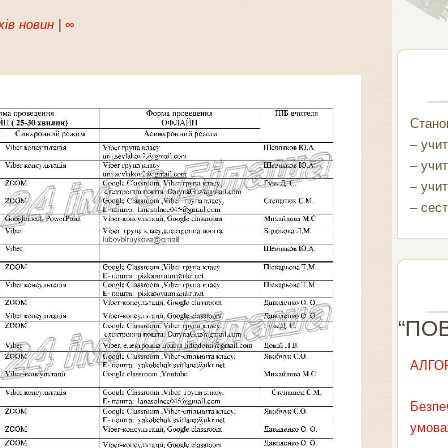
хів новин
|
∞
Станом
– учит
– учит
– учит
– сест
“ПО
АЛГО
Безпе
умова