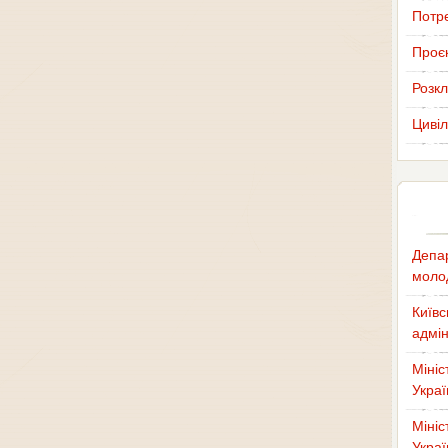
Потр
Проєк
Розкл
Цивіл
Депар
молод
Київс
адмін
Мініс
Украї
Мініс
Украї