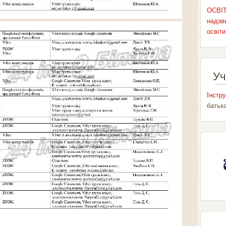
ОСВІТ
надзви
освіти
Уч
Інстру
батьк