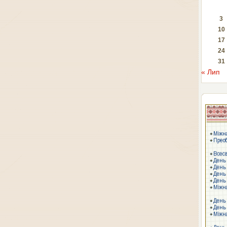
3
10
17
24
31
« Лип