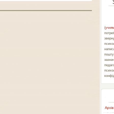
(
учням
потре
зверн
психо
напис
пошт
зазна
педаг
психо
конфі
Архів