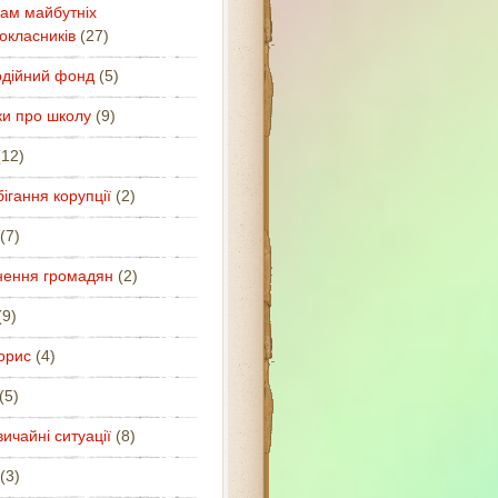
ам майбутніх
окласників
(27)
одійний фонд
(5)
ки про школу
(9)
12)
ігання корупції
(2)
(7)
нення громадян
(2)
9)
орис
(4)
(5)
ичайні ситуації
(8)
(3)