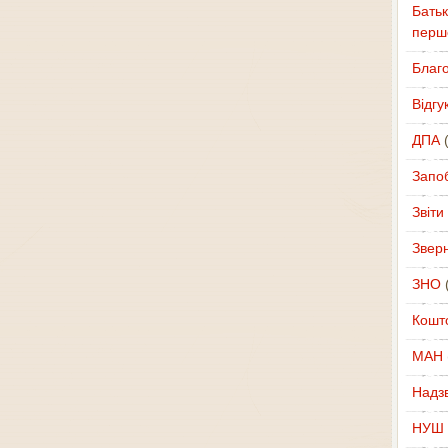
Батьк
перш
Благ
Відгу
ДПА
(
Запоб
Звіти
Звер
ЗНО
(
Кошт
МАН
Надзв
НУШ