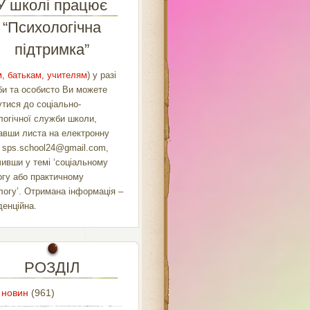
У школі працює
“Психологічна
підтримка”
, батькам, учителям
) у разі
би та особисто Ви можете
утися до соціально-
логічної служби школи,
авши листа на електронну
у
sps.school24@gmail.com
,
чивши у темі ‘соціальному
огу або практичному
логу’. Отримана інформація –
денційна.
РОЗДІЛ
 новин
(961)