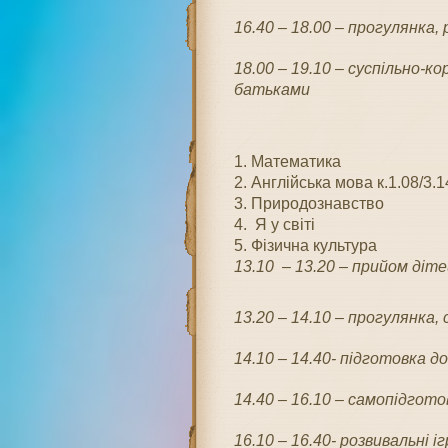
16.40 – 18.00 – прогулянка, р
18.00 – 19.10 – суспільно-к
батьками
1. Математика
2. Англійська мова к.1.08/3.1
3. Природознавство
4. Я у світі
5. Фізична культура
13.10 – 13.20
– п
рийом дітей
13.20 – 14.10
– прогулянка,
14.10 – 14.40- підготовка до 
14.40 – 16.10 – самопідгото
16.10 – 16.40- розвивальні і