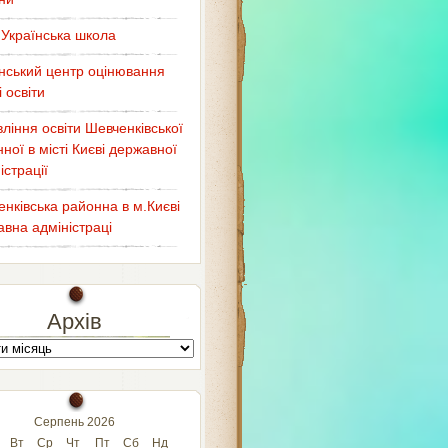
Українська школа
нський центр оцінювання
і освіти
ління освіти Шевченківської
ної в місті Києві державної
істрації
нківська районна в м.Києві
вна адміністраці
Архів
Серпень 2026
Вт
Ср
Чт
Пт
Сб
Нд