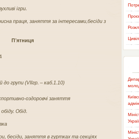
Потр
ухливі ігри.
Проєк
орисна праця, заняття за інтересами,бесіди з
Розкл
Цивіл
П’ятниця
4
Депар
 до групи (VIIгр. – каб.1.10)
молод
Київс
спортивно-оздоровчі заняття
адмін
обіду. Обід.
Мініс
Украї
вка
Мініс
гри, бесіди, заняття в гуртках та секціях
Украї