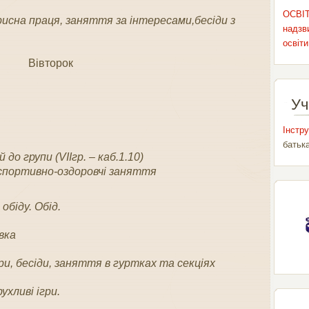
ОСВІТ
орисна праця, заняття за інтересами,бесіди з
надзви
освіти
Вівторок
Уч
Інстру
батьк
 до групи (VIIгр. – каб.1.10)
спортивно-оздоровчі заняття
обіду. Обід.
вка
гри, бесіди, заняття в гуртках та секціях
ухливі ігри.