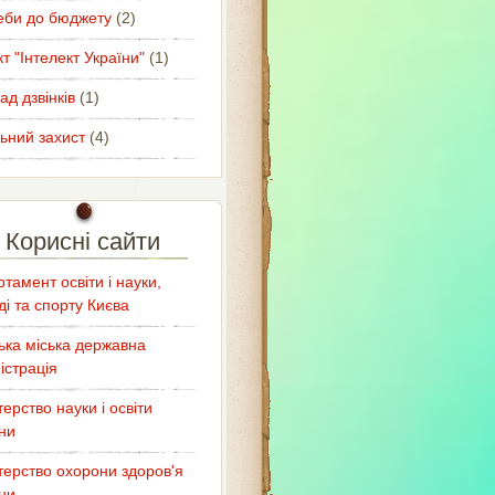
еби до бюджету
(2)
т "Інтелект України"
(1)
ад дзвінків
(1)
ьний захист
(4)
Корисні сайти
тамент освіти і науки,
і та спорту Києва
ька міська державна
істрація
терство науки і освіти
ни
терство охорони здоров'я
ни