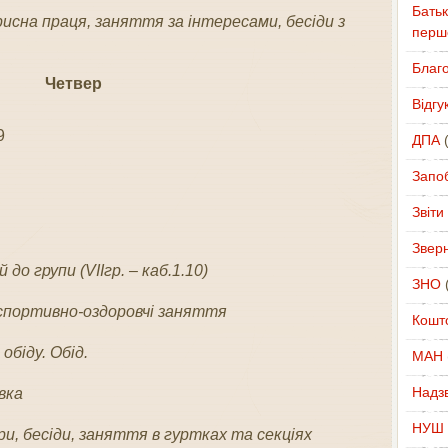
Батьк
орисна праця, заняття за інтересами,
бесіди з
перш
Благ
Четвер
Відгу
9
ДПА
(
Запоб
Звіти
Звер
 до групи (VIIгр. – каб.1.10)
ЗНО
(
спортивно-оздоровчі заняття
Кошт
обіду. Обід.
МАН
Надзв
вка
НУШ
гри, бесіди, заняття в гуртках та секціях