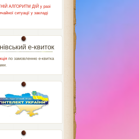
НІЙ АЛГОРИТМ ДІЙ у разі
чайної ситуації у закладі
нівський е-квиток
кція
по замовленню е-квитка
ами.