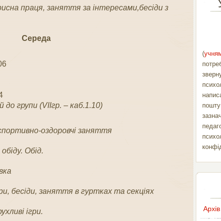
орисна праця, заняття за інтересами,бесіди з
Середа
(
учням
06
потре
зверн
психо
4
напис
 до групи (VIIгр. – каб.1.10)
пошт
зазна
педаг
спортивно-оздоровчі заняття
психо
конфі
обіду. Обід.
вка
гри, бесіди, заняття в гуртках та секціях
Архів
ухливі ігри.