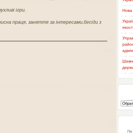
ухливі ігри.
Нова 
Украї
орисна праця, заняття за інтересами,бесіди з
якост
Управ
район
адмін
Шевче
держа
Пн