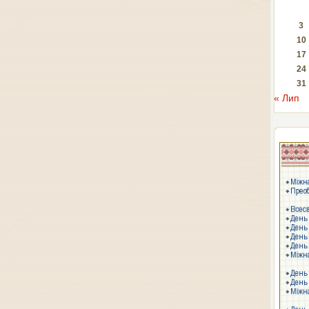
3
10
17
24
31
« Лип