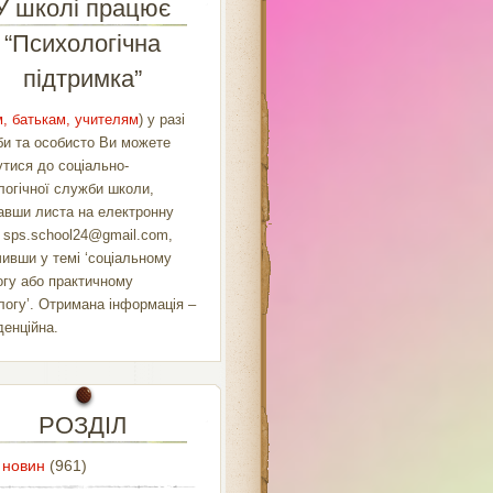
У школі працює
“Психологічна
підтримка”
, батькам, учителям
) у разі
би та особисто Ви можете
утися до соціально-
логічної служби школи,
авши листа на електронну
у
sps.school24@gmail.com
,
чивши у темі ‘соціальному
огу або практичному
логу’. Отримана інформація –
денційна.
РОЗДІЛ
 новин
(961)