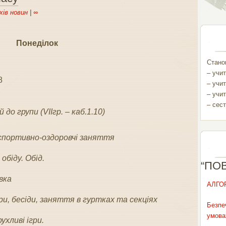
хів новин
|
∞
Понеділок
Станом
– учит
8
– учит
– учит
– сест
 до групи (VIIгр. – каб.1.10)
спортивно-оздоровчі заняття
обіду. Обід.
“ПО
вка
АЛГО
гри, бесіди, заняття в гуртках та секціях
Безпе
умова
ухливі ігри.