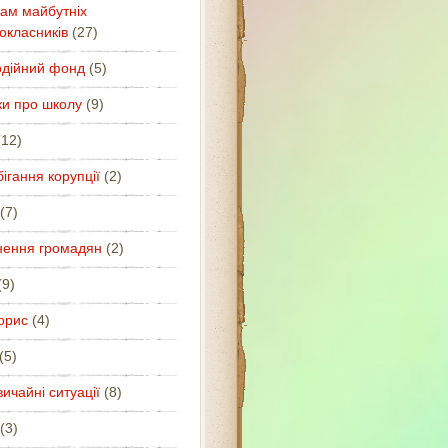
ам майбутніх
окласників
(27)
одійний фонд
(5)
ки про школу
(9)
12)
ігання корупції
(2)
(7)
нення громадян
(2)
9)
орис
(4)
(5)
ичайні ситуації
(8)
(3)