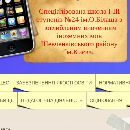
Спеціалізована школа І-ІІІ
ступенів №24 ім.О.Білаша з
поглибленим вивченням
іноземних мов
Шевченківського району
м.Києва
ОЦЕС
ЗАБЕЗПЕЧЕННЯ ЯКОСТІ ОСВІТИ
НОРМАТИВНО
ОВИЩЕ
ПЕДАГОГІЧНА ДІЯЛЬНІСТЬ
ОЦІНЮВАННЯ
ласу