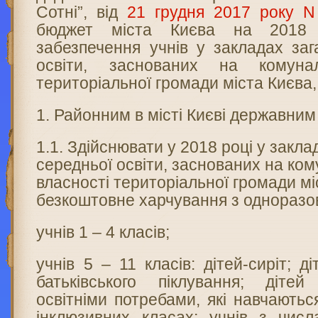
Сотні”, від
21 грудня 2017 року N
бюджет міста Києва на 2018 
забезпечення учнів у закладах заг
освіти, заснованих на комунал
територіальної громади міста Києва
1. Районним в місті Києві державним
1.1. Здійснювати у 2018 році у закла
середньої освіти, заснованих на ком
власності територіальної громади мі
безкоштовне харчування з однораз
учнів 1 – 4 класів;
учнів 5 – 11 класів: дітей-сиріт; д
батьківського піклування; діте
освітніми потребами, які навчаютьс
інклюзивних класах; учнів з числа 