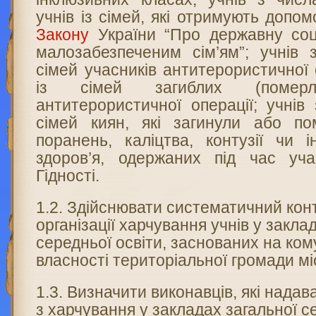
учнів із сімей, які отримують допом
Закону
України “Про державну соц
малозабезпеченим сім’ям”; учнів 
сімей учасників антитерористичної 
із сімей загиблих (померл
антитерористичної операції; учнів 
сімей киян, які загинули або по
поранень, каліцтва, контузії чи 
здоров’я, одержаних під час уча
Гідності.
1.2. Здійснювати систематичний кон
організації харчування учнів у закла
середньої освіти, заснованих на ком
власності територіальної громади мі
1.3. Визначити виконавців, які нада
з харчування у закладах загальної се