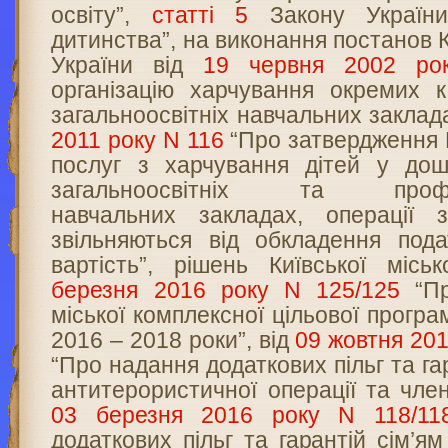
освіту”,
статті 5
Закону України
дитинства”, на виконання постанов К
України від
19 червня 2002 ро
організацію харчування окремих к
загальноосвітніх навчальних заклада
2011 року N 116
“Про затвердження 
послуг з харчування дітей у дошк
загальноосвітніх та професі
навчальних закладах, операції 
звільняються від обкладення под
вартість”, рішень Київської міс
березня 2016 року N 125/125
“Пр
міської комплексної цільової програ
2016 – 2018 роки”, від
09 жовтня 201
“Про надання додаткових пільг та г
антитерористичної операції та член
03 березня 2016 року N 118/11
додаткових пільг та гарантій сім’я