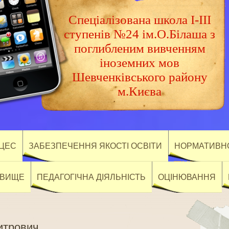
Спеціалізована школа І-ІІІ
ступенів №24 ім.О.Білаша з
поглибленим вивченням
іноземних мов
Шевченківського району
м.Києва
ОЦЕС
ЗАБЕЗПЕЧЕННЯ ЯКОСТІ ОСВІТИ
НОРМАТИВНО
ОВИЩЕ
ПЕДАГОГІЧНА ДІЯЛЬНІСТЬ
ОЦІНЮВАННЯ
итрович