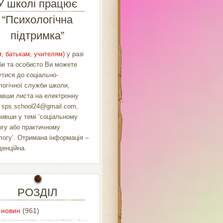
У школі працює
“Психологічна
підтримка”
, батькам, учителям
) у разі
би та особисто Ви можете
утися до соціально-
логічної служби школи,
авши листа на електронну
у
sps.school24@gmail.com
,
чивши у темі ‘соціальному
огу або практичному
логу’. Отримана інформація –
денційна.
РОЗДІЛ
 новин
(961)