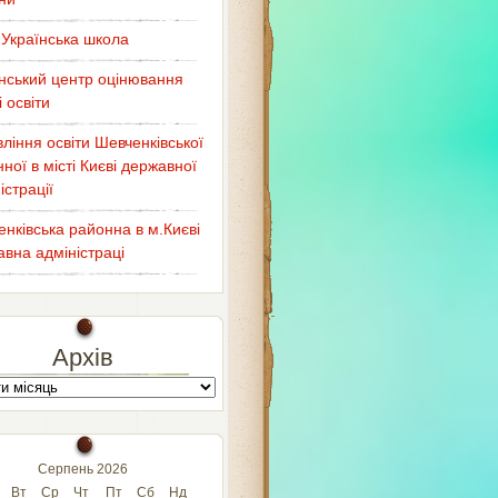
Українська школа
нський центр оцінювання
і освіти
ління освіти Шевченківської
ної в місті Києві державної
істрації
нківська районна в м.Києві
вна адміністраці
Архів
Серпень 2026
Вт
Ср
Чт
Пт
Сб
Нд