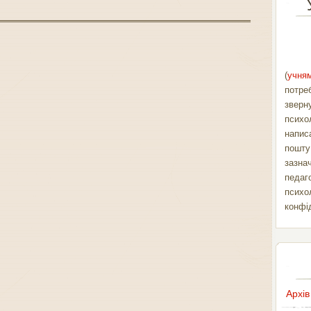
(
учням
потре
зверн
психо
напис
пошт
зазна
педаг
психо
конфі
Архів