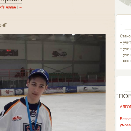
хів новин
|
∞
онії
Станом
– учит
– учит
– учит
– сест
“ПО
АЛГО
Безпе
умова