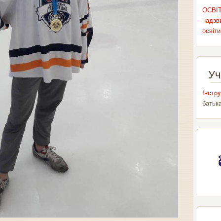
ОСВІТ
надзви
освіти
Уч
Інстру
батьк