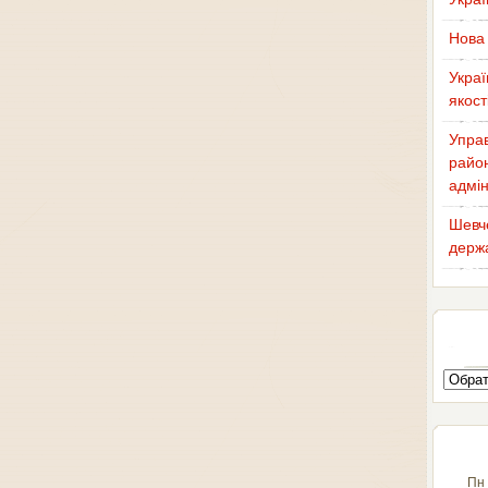
Нова 
Украї
якост
Управ
район
адмін
Шевче
держа
Пн