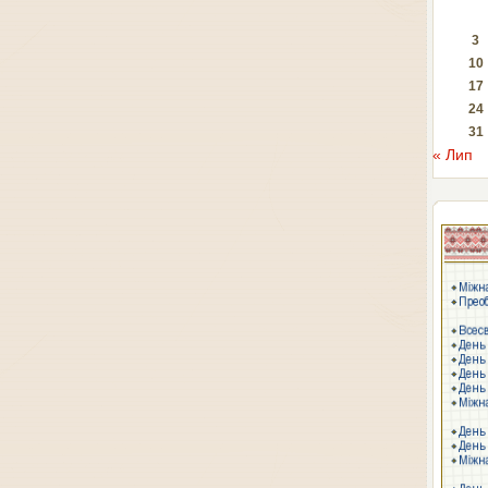
3
10
17
24
31
« Лип