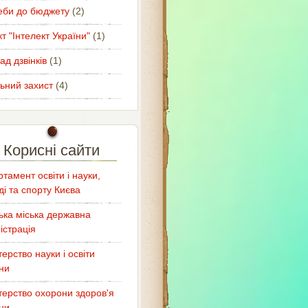
еби до бюджету
(2)
т "Інтелект України"
(1)
ад дзвінків
(1)
ьний захист
(4)
Корисні сайти
тамент освіти і науки,
і та спорту Києва
ька міська державна
істрація
терство науки і освіти
ни
терство охорони здоров'я
ни