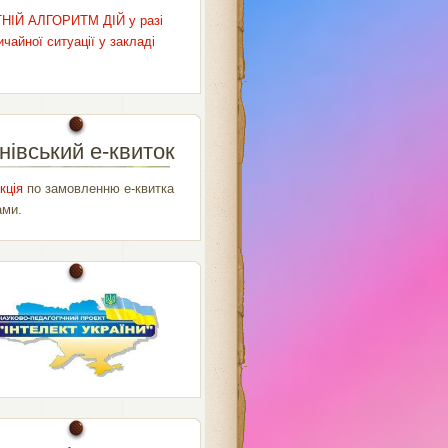
НІЙ АЛГОРИТМ ДІЙ у разі
чайної ситуації у закладі
нівський е-квиток
кція
по замовленню е-квитка
ами.