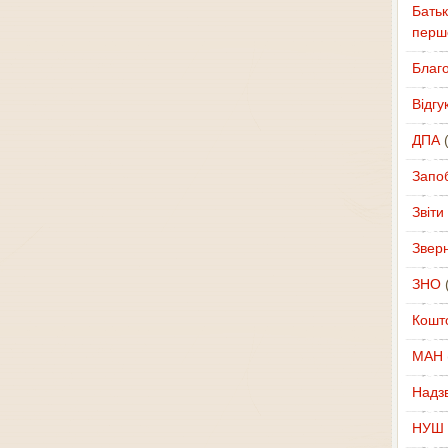
Батьк
перш
Благ
Відгу
ДПА
(
Запоб
Звіти
Звер
ЗНО
(
Кошт
МАН
Надзв
НУШ