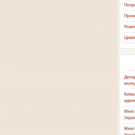
Потр
Проєк
Розкл
Цивіл
Депар
молод
Київс
адмін
Мініс
Украї
Мініс
Украї