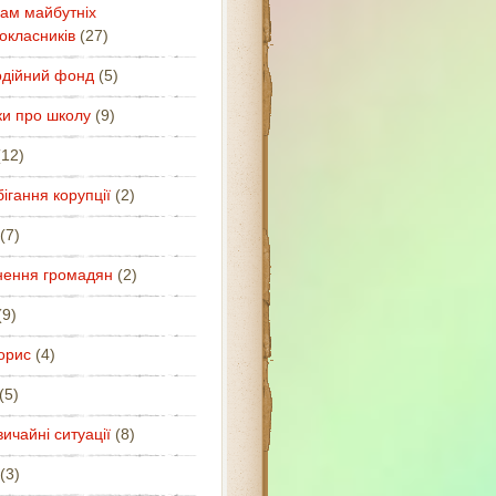
ам майбутніх
окласників
(27)
одійний фонд
(5)
ки про школу
(9)
12)
ігання корупції
(2)
(7)
нення громадян
(2)
9)
орис
(4)
(5)
ичайні ситуації
(8)
(3)