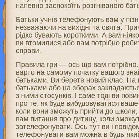
напевно заспокоїть розгніваного бат
Батьки учнів телефонують вам у пізн
незважаючи на вихідні та свята. Пр
рідко бувають короткими. А вам ніяк
ви втомилися або вам потрібно роби
справи.
Правила гри — ось що вам потрібно. 
варто на самому початку вашого зна
батьками. Ви берете новий клас. На п
батьками або на зборах закладають
з ними стосунків. І саме тоді ви пови
про те, як буде вибудовуватися ваше
коли вони зможуть прийти до школи,
вам питання про дитину, коли зможу
зателефонувати. Ось тут ви і повідо
телефонувати вам можна в будь-яки