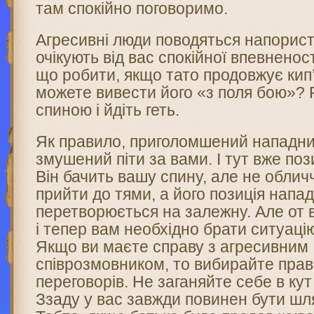
там спокійно поговоримо.
Агресивні люди поводяться напорист
очікують від вас спокійної впевненості
що робити, якщо тато продовжує кип’
можете вивести його «з поля бою»? 
спиною і йдіть геть.
Як правило, приголомшений нападни
змушений піти за вами. І тут вже поз
Він бачить вашу спину, але не обличч
прийти до тями, а його позиція напа
перетворюється на залежну. Але от в
і тепер вам необхідно брати ситуацію
Якщо ви маєте справу з агресивним
співрозмовником, то вибирайте прав
переговорів. Не заганяйте себе в ку
Ззаду у вас завжди повинен бути шля