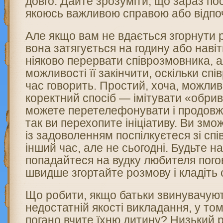
довго. Дайте зрозуміти, що зараз по
якоюсь важливою справою або відпо
Але якщо вам не вдається згорнути р
вона затягується на годину або наві
ніяково перервати співрозмовника, а
можливості її закінчити, оскільки сп
час говорить. Простий, хоча, можлив
коректний спосіб — імітувати «обрив
можете перетелефонувати і продовж
так ви перехопите ініціативу. Ви змо
із задоволенням поспілкуєтеся зі сп
інший час, але не сьогодні. Будьте на
попадайтеся на вудку любителя пого
швидше згортайте розмову і кладіть 
Що робити, якщо батьки звинувачуют
недостатній якості викладання, у то
погано вчите їхню дитину? Низький р