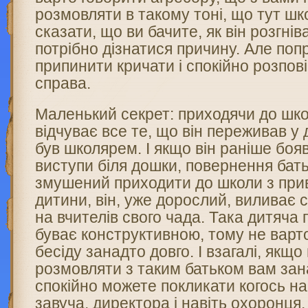
розмовляти в такому тоні, що тут шко
сказати, що ви бачите, як він розгнів
потрібно дізнатися причину. Але попр
припинити кричати і спокійно розпові
справа.
Маленький секрет: приходячи до шко
відчуває все те, що він переживав у 
був школярем. І якщо він раніше бояв
виступи біля дошки, повернення батькі
змушений приходити до школи з при
дитини, він, уже дорослий, виливає с
на вчителів свого чада. Така дитяча 
буває конструктивною, тому не варт
бесіду занадто довго. І взагалі, якщо
розмовляти з таким батьком вам зан
спокійно можете покликати когось н
завуча, директора і навіть охоронця.