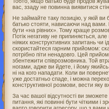
Тобто, якщо батько буде продов жув
вас, ззаду не повинна виявитися стін
Не займайте таку позицію, у якій ви 
батько стояти, нависаючи над вами. 
бути «на рівних». Тому краще розмо
Потік негативу не припиняється, але
ніяких конструктивних запитань чи і
скористайтеся гарним прийомом: ска
потрібно піти ненадовго. Цей прийо
збентежити співрозмовника. Той втра
ногами, адже ви йдете, і йому якийс
ні на кого нападати. Коли ви поверне
уже достатньо спаде, і можна перех
конструктивної розмови, вести яку в
За час вашої відсутності ви зможете
питання, які повинні бути чіткими і 
варто говорити агресору, що з вами