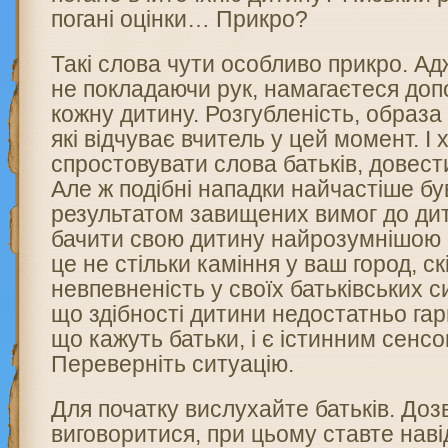
погані оцінки… Прикро?
Такі слова чути особливо прикро. Ад
не покладаючи рук, намагаєтеся доп
кожну дитину. Розгубленість, образа
які відчуває вчитель у цей момент. І 
спростовувати слова батьків, довести
Але ж подібні нападки найчастіше б
результатом завищених вимог до ди
бачити свою дитину найрозумнішою 
це не стільки каміння у ваш город, ск
невпевненість у своїх батьківських с
що здібності дитини недостатньо гар
що кажуть батьки, і є істинним сенсо
Переверніть ситуацію.
Для початку вислухайте батьків. Доз
виговоритися, при цьому ставте наві