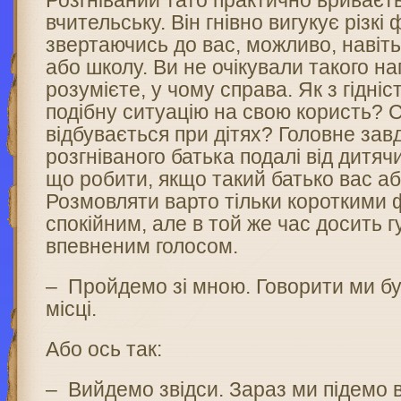
Розгніваний тато практично вриваєть
вчительську. Він гнівно вигукує різкі 
звертаючись до вас, можливо, навіт
або школу. Ви не очікували такого на
розумієте, у чому справа. Як з гідні
подібну ситуацію на свою користь? 
відбувається при дітях? Головне за
розгніваного батька подалі від дитячи
що робити, якщо такий батько вас а
Розмовляти варто тільки короткими
спокійним, але в той же час досить г
впевненим голосом.
– Пройдемо зі мною. Говорити ми б
місці.
Або ось так:
– Вийдемо звідси. Зараз ми підемо в