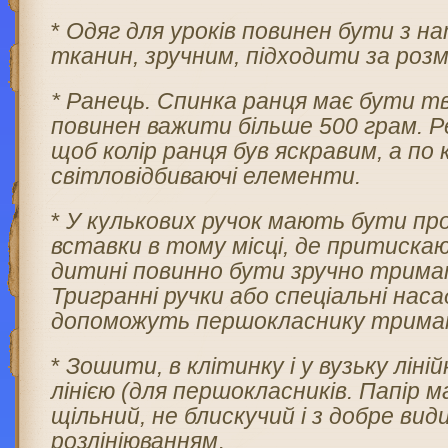
*
Одяг для уроків повинен бути з н
тканин, зручним, підходити за роз
* Ранець. Спинка ранця має бути тв
повинен важити більше 500 грам. 
щоб колір ранця був яскравим, а по 
світловідбиваючі елементи.
*
У
кулькових
ручок мають бути пр
вставки в тому місці, де притискаю
дитині повинно бути зручно тримати
Тригранні ручки або спеціальні наса
допоможуть першокласнику тримат
*
Зошити, в клітинку і у вузьку ліні
лінією (для першокласників. Папір 
щільний, не блискучий і з добре ви
розлініюванням
.