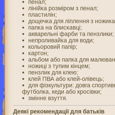
пенал;
лінійка розміром з пенал;
пластилін;
дощечка для ліплення з ножик
папка на блискавці;
акварельні фарби та пензлики;
непроливайка для води;
кольоровий папір;
картон;
альбом або папка для малюван
ножиці з тупим кінцем;
пензлик для клею;
клей ПВА або клей-олівець;
для фізкультури: довга спорти
футболка, кеди або кросівки;
змінне взуття.​
Деякі рекомендації для батьків