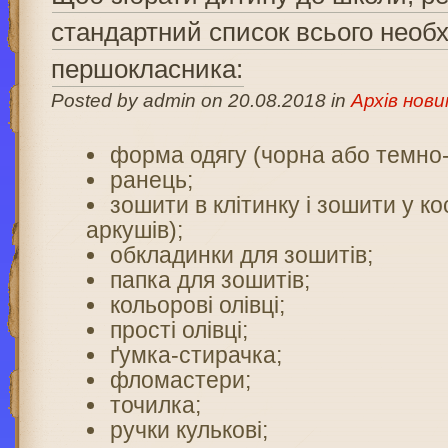
стандартний список всього необх
першокласника:
Posted by admin on 20.08.2018 in
Архів нови
форма одягу (чорна або темно-
ранець;
зошити в клітинку і зошити у кос
аркушів);
обкладинки для зошитів;
папка для зошитів;
кольорові олівці;
прості олівці;
ґумка-стирачка;
фломастери;
точилка;
ручки кулькові;