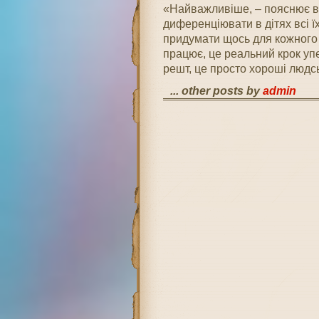
«Найважливіше, – пояснює ві
диференціювати в дітях всі їх
придумати щось для кожного з
працює, це реальний крок упер
решт, це просто хороші людсь
... other posts by
admin