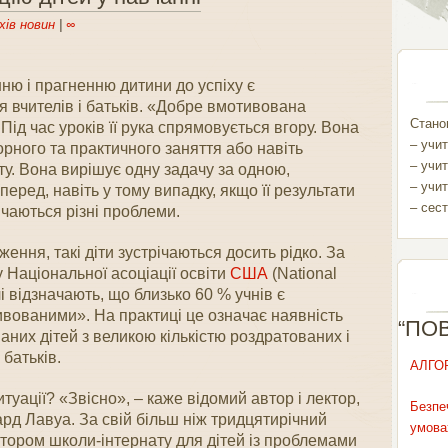
хів новин
|
∞
ню і прагненню дитини до успіху є
 вчителів і батьків. «Добре вмотивована
Станом
Під час уроків її рука спрямовується вгору. Вона
– учит
рного та практичного заняття або навіть
– учит
у. Вона вирішує одну задачу за одною,
– учит
ред, навіть у тому випадку, якщо її результати
– сест
ічаються різні проблеми.
ення, такі діти зустрічаються досить рідко. За
Національної асоціації освіти
США
(National
лі відзначають, що близько 60 % учнів є
вованими». На практиці це означає наявність
“ПО
ваних дітей з великою кількістю роздратованих і
 батьків.
АЛГО
ситуації? «Звісно», – каже відомий автор і лектор,
Безпе
ард Лавуа. За свій більш ніж тридцятирічний
умова
ктором школи-інтернату для дітей із проблемами