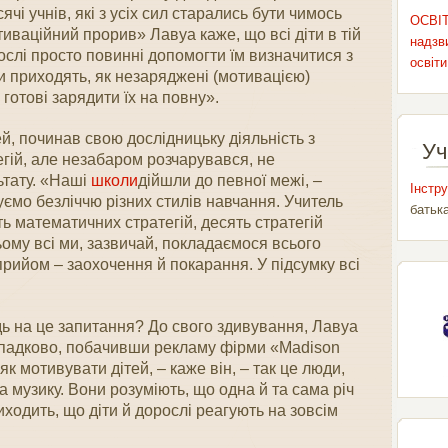
ячі учнів, які з усіх сил старались бути чимось
ОСВІТ
тиваційний прорив» Лавуа каже, що всі діти в тій
надзви
рослі просто повинні допомогти їм визначитися з
освіти
и приходять, як незаряджені (мотивацією)
готові зарядити їх на повну».
ей, починав свою дослідницьку діяльність з
Уч
гій, але незабаром розчарувався, не
тату. «Наші
школи
дійшли до певної межі, –
Інстру
уємо безліччю різних стилів навчання. Учитель
батьк
ь математичних стратегій, десять стратегій
ому всі ми, зазвичай, покладаємося всього
рийом – заохочення й покарання. У підсумку всі
дь на це запитання? До свого здивування, Лавуа
ипадково, побачивши рекламу фірми «Madison
як мотивувати дітей, – каже він, – так це люди,
а музику. Вони розуміють, що одна й та сама річ
иходить, що діти й дорослі реагують на зовсім