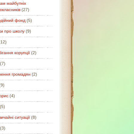
ам майбутніх
окласників
(27)
одійний фонд
(5)
ки про школу
(9)
12)
ігання корупції
(2)
(7)
нення громадян
(2)
9)
орис
(4)
(5)
ичайні ситуації
(8)
(3)