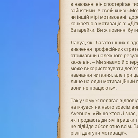
в навчанні він спостерігав тис
зайнятими. У своїй книзі «Мо
чи іншій мірі мотивовані, до
конкретною мотивацією: «Діт
батарейки. Ви ж повинні бути 
Лавуа, як і багато інших люд
вивчення професійних страте
отримавши належного резуль
каже він. – Ми знаємо й опер
може використовувати дев’ят
навчання читання, але при ць
лише на один мотиваційний п
вони не працюють».
Так у чому ж полягає відпові
наткнувся на нього зовсім в
Avenue». «Якщо хтось і знає, 
які продають дитячі іграшки т
не підійде абсолютно всім. В
різні двигуни мотивації».