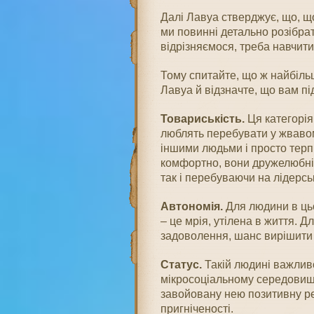
Далі Лавуа стверджує, що, щ
ми повинні детально розібрат
відрізняємося, треба навчитис
Тому спитайте, що ж найбіль
Лавуа й відзначте, що вам пі
Товариськість.
Ця категорія
люблять перебувати у жвавому
іншими людьми і просто терпі
комфортно, вони дружелюбні 
так і перебуваючи на лідерсь
Автономія.
Для людини в ць
– це мрія, утілена в життя. Д
задоволення, шанс вирішити 
Статус
.
Такій людині важливо
мікросоціальному середовищі 
завойовану нею позитивну ре
пригніченості.