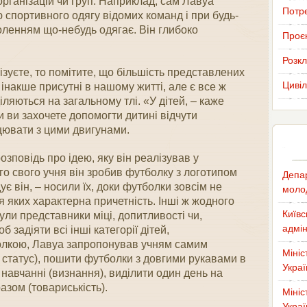
організацій чи груп. Наприклад, сам Лавуа
Потр
 спортивного одягу відомих команд і при будь-
оленням що-небудь одягає. Він глибоко
Проєк
Розкл
зуєте, то помітите, що більшість представлених
Цивіл
 інакше присутні в нашому житті, але є все ж
іляються на загальному тлі. «У дітей, – каже
и ви захочете допомогти дитині відчути
цювати з цими двигунами.
зповідь про ідею, яку він реалізував у
го свого учня він зробив футболку з логотипом
Депар
дує він, – носили їх, доки футболки зовсім не
молод
ля яких характерна причетність. Інші ж жодного
Київс
були представники міці, допитливості чи,
адмін
 задіяти всі інші категорії дітей,
олкою, Лавуа запропонував учням самим
Мініс
ь, статус), пошити футболки з довгими рукавами в
Украї
 навчанні (визнання), виділити один день на
азом (товариськість).
Мініс
Украї