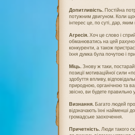
Допитливість.
Постійна потре
потужним двигуном. Коли щос
інтерес це, по суті, дар, як
Агресія.
Хоч це слово і спри
обманюватись на цей рахунок
конкуренти, а також пристрас
їхня думка була почутою і пр
Міць.
Знову ж таки, постарай
позиції мотиваційної сили «п
здобуття впливу, відповідаль
природною, органічною та ва
звісно, ви будете правильно
Визнання.
Багато людей прос
відзначають їхні найменші д
громадське заохочення.
Причетність.
Люди такого ск