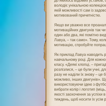
до якихось відомих установ, 
володіє унікальною колекцією
якій можливості сам із задов
мотивований причетністю.
Якщо ви уважно все проаналі
мотиваційних двигунів так чи
один або два, які помітно вид
Лавуа, – так само». Тому, кол
мотивацію, спробуйте попра
Як приклад Лавуа наводить ро
навчальному році. Для кожно
класу. «Деякі хлопці, – прига
розлізлися, – це були учні, д
разу не наділи їх знову – це 
можливо, інших двигунів». Щоб
використовуючи ідею з футб
вибрати колір і логотип (міц
якості заохочення за успіхи в
тиждень, щоб носити їх усім р