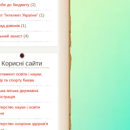
еби до бюджету
(2)
т "Інтелект України"
(1)
ад дзвінків
(1)
ьний захист
(4)
Корисні сайти
тамент освіти і науки,
і та спорту Києва
ька міська державна
істрація
терство науки і освіти
ни
терство охорони здоров'я
ни