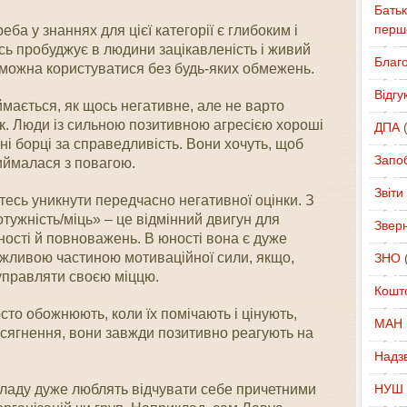
Батьк
перш
ба у знаннях для цієї категорії є глибоким і
ь пробуджує в людини зацікавленість і живий
Благ
им можна користуватися без будь-яких обмежень.
Відгу
ймається, як щось негативне, але не варто
. Люди із сильною позитивною агресією хороші
ДПА
(
ні борці за справедливість. Вони хочуть, щоб
Запоб
иймалася з повагою.
Звіти
тесь уникнути передчасно негативної оцінки. З
отужність/міць» – це відмінний двигун для
Звер
ності й повноважень. В юності вона є дуже
жливою частиною мотиваційної сили, якщо,
ЗНО
(
 управляти своєю міццю.
Кошт
то обожнюють, коли їх помічають і цінують,
МАН
осягнення, вони завжди позитивно реагують на
Надзв
ладу дуже люблять відчувати себе причетними
НУШ