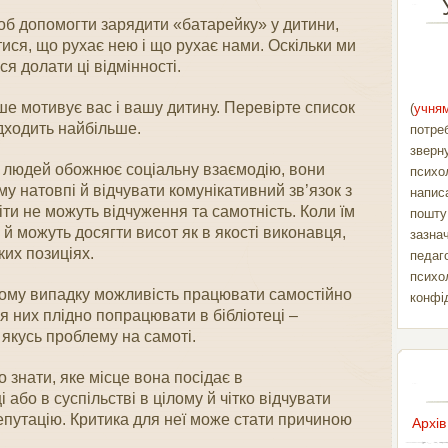
об допомогти зарядити «батарейку» у дитини,
ися, що рухає нею і що рухає нами. Оскільки ми
я долати ці відмінності.
ше мотивує вас і вашу дитину. Перевірте список
(
учням
дходить найбільше.
потре
зверн
 людей обожнює соціальну взаємодію, вони
психо
 натовпі й відчувати комунікативний зв’язок з
напис
ти не можуть відчуження та самотність. Коли їм
пошт
й можуть досягти висот як в якості виконавця,
зазна
ких позиціях.
педаг
психо
ому випадку можливість працювати самостійно
конфі
ля них плідно попрацювати в бібліотеці –
якусь проблему на самоті.
 знати, яке місце вона посідає в
або в суспільстві в цілому й чітко відчувати
путацію. Критика для неї може стати причиною
Архів