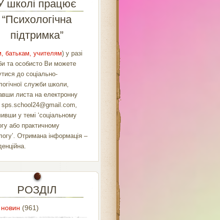
У школі працює
“Психологічна
підтримка”
, батькам, учителям
) у разі
би та особисто Ви можете
утися до соціально-
логічної служби школи,
авши листа на електронну
у
sps.school24@gmail.com
,
чивши у темі ‘соціальному
огу або практичному
логу’. Отримана інформація –
денційна.
РОЗДІЛ
 новин
(961)