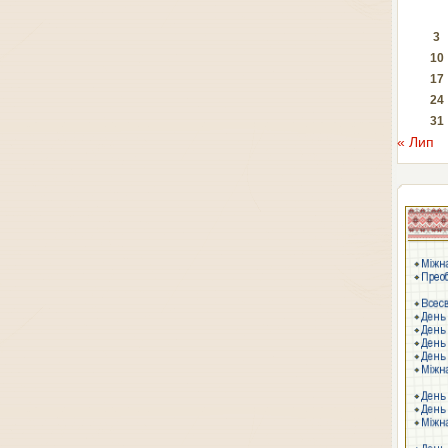
3
10
17
24
31
« Лип