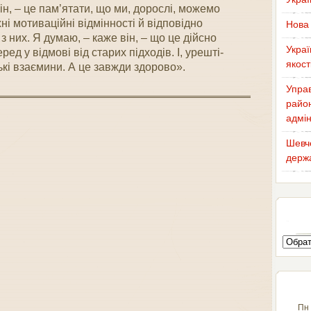
н, – це пам’ятати, що ми, дорослі, можемо
ні мотиваційні відмінності й відповідно
Нова 
 них. Я думаю, – каже він, – що це дійсно
Украї
ед у відмові від старих підходів. І, урешті-
якост
кі взаємини. А це завжди здорово».
Управ
район
адмін
Шевче
держа
Пн