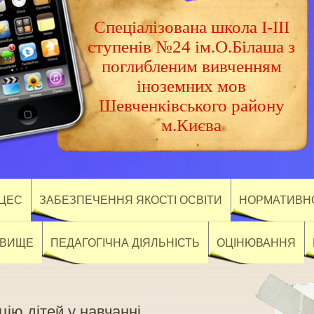
Спеціалізована школа І-ІІІ
ступенів №24 ім.О.Білаша з
поглибленим вивченням
іноземних мов
Шевченківського району
м.Києва
ОЦЕС
ЗАБЕЗПЕЧЕННЯ ЯКОСТІ ОСВІТИ
НОРМАТИВНО
ОВИЩЕ
ПЕДАГОГІЧНА ДІЯЛЬНІСТЬ
ОЦІНЮВАННЯ
ію дітей у навчанні