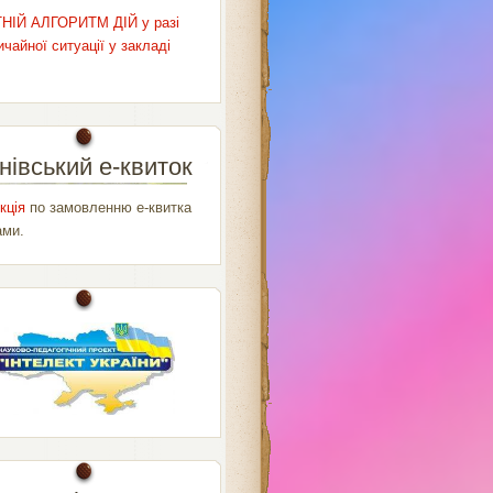
НІЙ АЛГОРИТМ ДІЙ у разі
чайної ситуації у закладі
нівський е-квиток
кція
по замовленню е-квитка
ами.