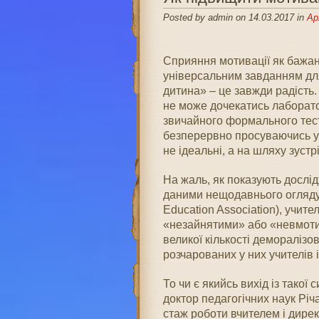
Posted by admin on 14.03.2017 in
Ар
Сприяння мотивації як бажан
універсальним завданням для
дитина» – це завжди радість. 
не може дочекатись лаборато
звичайного формального тест
безперервно просуваючись упе
не ідеальні, а на шляху зустр
На жаль, як показують дослідж
даними нещодавнього огляду 
Education Association), учите
«незайнятими» або «невмоти
великої кількості деморалізо
розчарованих у них учителів і
То чи є якийсь вихід із такої 
доктор педагогічних наук Річ
стаж роботи вчителем і дире