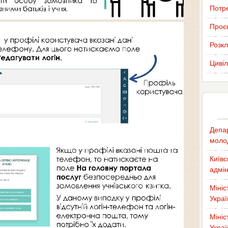
Потр
Проєк
Розкл
Цивіл
Депар
молод
Київс
адмін
Мініс
Украї
Мініс
Украї