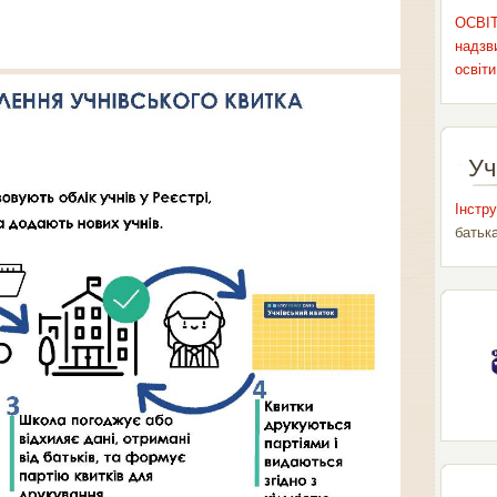
ОСВІТ
надзви
освіти
Уч
Інстру
батьк