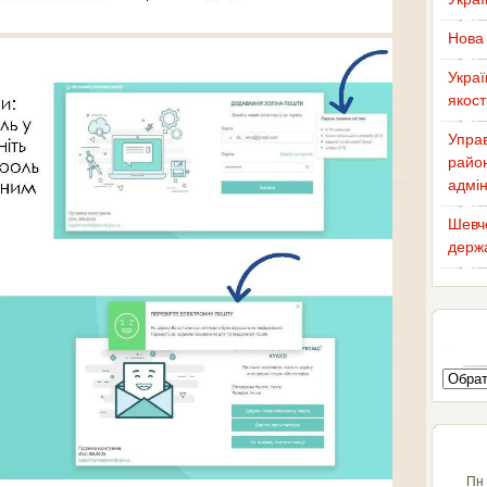
Нова 
Украї
якост
Управ
район
адмін
Шевче
держа
Пн