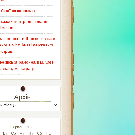
Українська школа
нський центр оцінювання
і освіти
ління освіти Шевченківської
ної в місті Києві державної
істрації
нківська районна в м.Києві
вна адміністраці
Архів
Серпень 2026
Вт
Ср
Чт
Пт
Сб
Нд