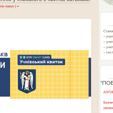
хів новин
|
∞
Станом
– учит
– учит
– учит
– сест
“ПО
АЛГО
Безпе
умова