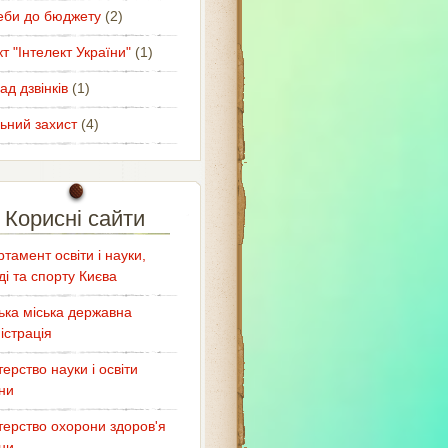
еби до бюджету
(2)
т "Інтелект України"
(1)
ад дзвінків
(1)
ьний захист
(4)
Корисні сайти
тамент освіти і науки,
і та спорту Києва
ька міська державна
істрація
терство науки і освіти
ни
терство охорони здоров'я
ни