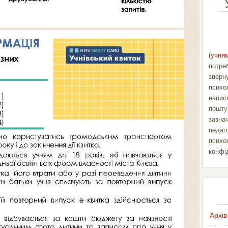
(
учням
потре
зверн
психо
напис
пошт
зазна
педаг
психо
конфі
Архів