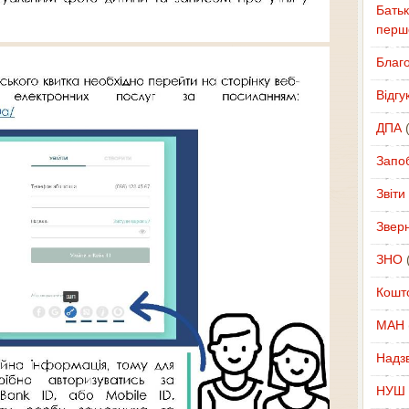
Батьк
перш
Благ
Відгу
ДПА
(
Запоб
Звіти
Звер
ЗНО
(
Кошт
МАН
Надзв
НУШ