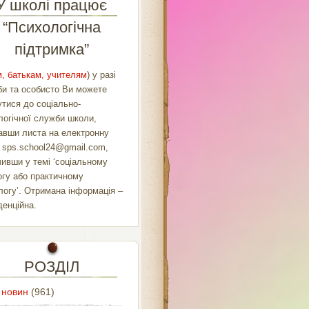
У школі працює
“Психологічна
підтримка”
, батькам, учителям
) у разі
би та особисто Ви можете
утися до соціально-
логічної служби школи,
авши листа на електронну
у
sps.school24@gmail.com
,
чивши у темі ‘соціальному
огу або практичному
логу’. Отримана інформація –
денційна.
РОЗДІЛ
 новин
(961)