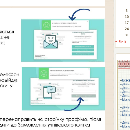
3
10
17
24
31
« Лип