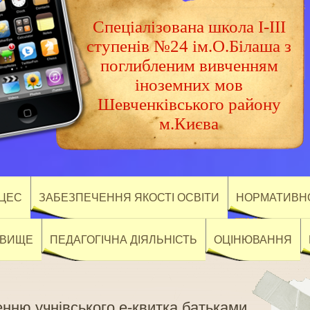
Спеціалізована школа І-ІІІ
ступенів №24 ім.О.Білаша з
поглибленим вивченням
іноземних мов
Шевченківського району
м.Києва
ОЦЕС
ЗАБЕЗПЕЧЕННЯ ЯКОСТІ ОСВІТИ
НОРМАТИВНО
ОВИЩЕ
ПЕДАГОГІЧНА ДІЯЛЬНІСТЬ
ОЦІНЮВАННЯ
енню учнівського е-квитка батьками