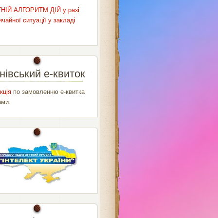
НІЙ АЛГОРИТМ ДІЙ у разі
чайної ситуації у закладі
нівський е-квиток
кція
по замовленню е-квитка
ами.