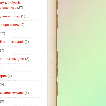
ам майбутніх
окласників
(27)
одійний фонд
(5)
ки про школу
(9)
12)
ігання корупції
(2)
(7)
нення громадян
(2)
9)
орис
(4)
(5)
ичайні ситуації
(8)
(3)