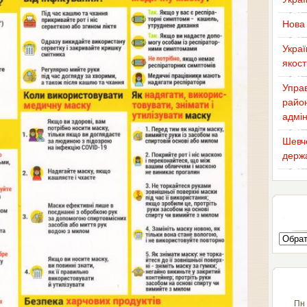
Нова 
Украї
якост
Управ
район
адмін
Шевче
держа
Пн