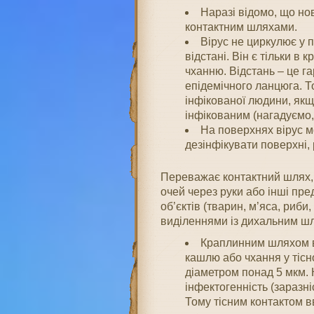
Наразі відомо, що но
контактним шляхами.
Вірус не циркулює у п
відстані. Він є тільки в
чханню. Відстань – це г
епідемічного ланцюга. Т
інфікованої людини, якщ
інфікованим (нагадуємо, 
На поверхнях вірус м
дезінфікувати поверхні, р
Переважає контактний шлях, 
очей через руки або інші пред
об’єктів (тварин, м’яса, риби
виділеннями із дихальним шл
Краплинним шляхом ві
кашлю або чхання у тісн
діаметром понад 5 мкм. 
інфектогенність (заразні
Тому тісним контактом в