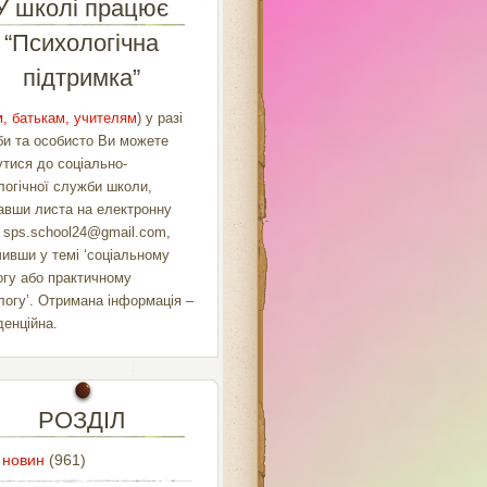
У школі працює
“Психологічна
підтримка”
, батькам, учителям
) у разі
би та особисто Ви можете
утися до соціально-
логічної служби школи,
авши листа на електронну
у
sps.school24@gmail.com
,
чивши у темі ‘соціальному
огу або практичному
логу’. Отримана інформація –
денційна.
РОЗДІЛ
 новин
(961)