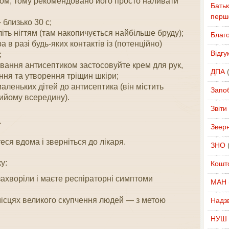
м, тому рекомендовано його просто наливати
Батьк
перш
близько 30 с;
іть нігтям (там накопичується найбільше бруду);
Благ
 в разі будь-яких контактів із (потенційно)
Відгу
;
тування антисептиком застосовуйте крем для рук,
ДПА
(
ня та утворення тріщин шкіри;
аленьких дітей до антисептика (він містить
Запоб
рийому всередину).
Звіти
.
Звер
ся вдома і зверніться до лікаря.
ЗНО
(
у:
Кошт
ахворіли і маєте респіраторні симптоми
МАН
ісцях великого скупчення людей — з метою
Надзв
НУШ