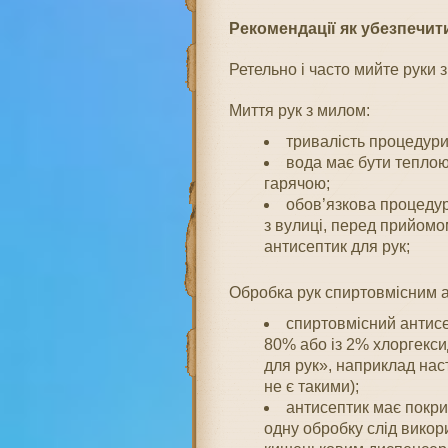
Рекомендації як убезпечит
Ретельно і часто мийте руки 
Миття рук з милом:
тривалість процедури
вода має бути теплою
гарячою;
обов’язкова процедур
з вулиці, перед прийомом
антисептик для рук;
Обробка рук спиртовмісним 
спиртовмісний антисе
80% або із 2% хлоргекси
для рук», наприклад нас
не є такими);
антисептик має покри
одну обробку слід викор