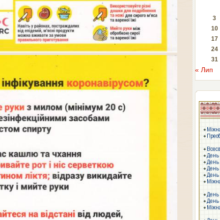
3
10
17
24
31
« Лип