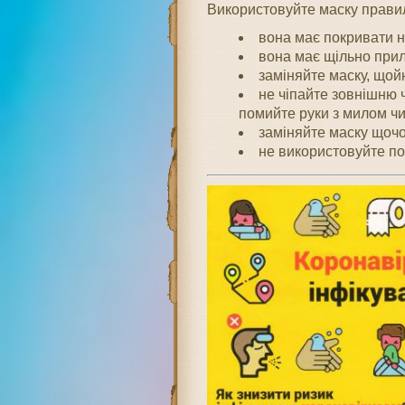
Використовуйте маску прави
вона має покривати ні
вона має щільно приля
заміняйте маску, щой
не чіпайте зовнішню 
помийте руки з милом чи
заміняйте маску щочо
не використовуйте по