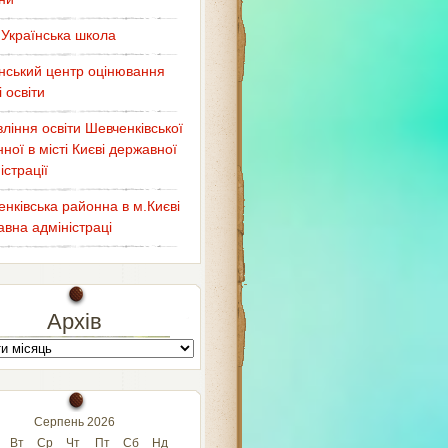
Українська школа
нський центр оцінювання
і освіти
ління освіти Шевченківської
ної в місті Києві державної
істрації
нківська районна в м.Києві
вна адміністраці
Архів
Серпень 2026
Вт
Ср
Чт
Пт
Сб
Нд