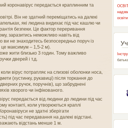
вий коронавірус передається краплинним та
ОСВІТ
надзви
овітрі. Він не здатний переміщатись на далекі
освіти
 крапельках, які людина видихає під час кашлю чи
арантія безпеки. Це фактор переривання
ому, заразитись неможливо навіть від
о ви не знаходитесь безпосередньо поруч із
Уч
це максимум – 1,5-2 м).
оже жити близько 3 годин. Тому важливо
Інстру
учки дверей і т.д.
батьк
коли вірус потрапляє на слизові оболонки носа,
мети (хустинку, рукавиці) після торкання до
, дверних ручок, поручнів), що забруднені
яхів хворого чи інфікованого.
рус передається від людини до людини під час
ому контакті, коли утворюються краплі
Коронавіруси не здатні зберігати
сть) під час передавання на далекі відстані.
важають відстань менше 1 м.