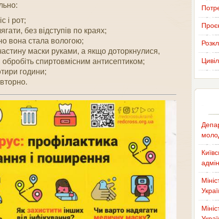
льно:
Потр
с і рот;
Проєк
гати, без відступів по краях;
но вона стала вологою;
Розкл
частину маски руками, а якщо доторкнулися,
Цивіл
 обробіть спиртовмісним антисептиком;
тири години;
вторно.
Депар
молод
Київс
адмін
Мініс
Украї
Мініс
Украї