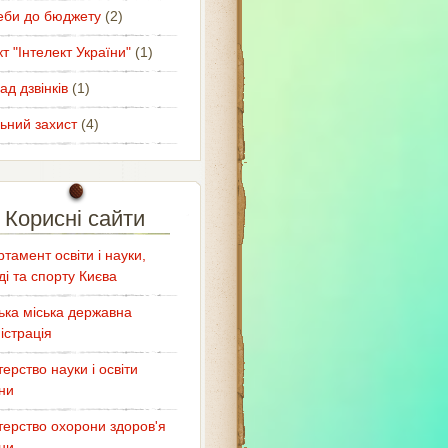
еби до бюджету
(2)
т "Інтелект України"
(1)
ад дзвінків
(1)
ьний захист
(4)
Корисні сайти
тамент освіти і науки,
і та спорту Києва
ька міська державна
істрація
терство науки і освіти
ни
терство охорони здоров'я
ни