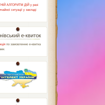
НІЙ АЛГОРИТМ ДІЙ у разі
чайної ситуації у закладі
нівський е-квиток
кція
по замовленню е-квитка
ами.