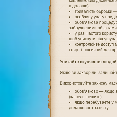
кишеньковим диспенсеро
в долоню);
тривалість обробки — 
особливу увагу приділ
обов’язкова процедура
забрудненими об’єктами
у разі частого корис
щоб уникнути підсушуван
контролюйте доступ м
спирт і токсичний для п
Уникайте скупчення людей
Якщо ви захворіли, залишайте
Використовуйте захисну маск
обов’язково — якщо з
(кашель, нежить);
якщо перебуваєте у м
додаткового захисту.