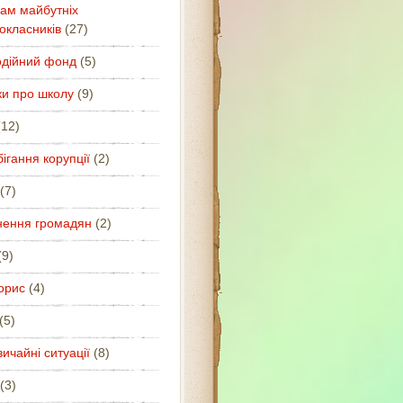
ам майбутніх
окласників
(27)
одійний фонд
(5)
ки про школу
(9)
12)
ігання корупції
(2)
(7)
нення громадян
(2)
9)
орис
(4)
(5)
ичайні ситуації
(8)
(3)