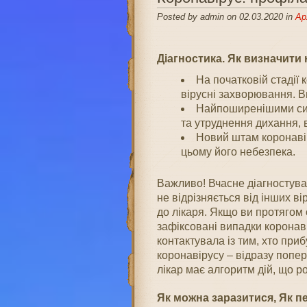
Posted by admin on 02.03.2020 in
Ар
Діагностика. Як визначити
На початковій стадії 
вірусні захворювання. В
Найпоширенішими сим
та утруднення дихання, в
Новий штам коронаві
цьому його небезпека.
Важливо! Вчасне діагностува
не відрізняється від інших в
до лікаря. Якщо ви протягом о
зафіксовані випадки коронаві
контактувала із тим, хто приб
коронавірусу – відразу попер
лікар має алгоритм дій, що р
Як можна заразитися, Як п