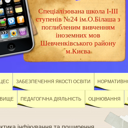
Спеціалізована школа І-ІІІ
ступенів №24 ім.О.Білаша з
поглибленим вивченням
іноземних мов
Шевченківського району
м.Києва
ОЦЕС
ЗАБЕЗПЕЧЕННЯ ЯКОСТІ ОСВІТИ
НОРМАТИВНО
ОВИЩЕ
ПЕДАГОГІЧНА ДІЯЛЬНІСТЬ
ОЦІНЮВАННЯ
лактика інфікування та поширення