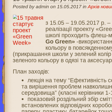
Posted by admin on 15.05.2017 in
Архів нови
з 15.05 – 19.05.2017 р. 
реалізації проекту «Gre
школі проходить флеш-
Go Green»
-використанн
кольору в повсякденному
(прикрашання школи у зелений колір
зеленого кольору в одязі та аксесуар
План заходів:
лекція на тему “Ефективність 
та вирішення проблем навколишн
середовища” (класні керівники 1-1
показовий роздільний збір сміт
встановлених відповідних коробо
паперу, пластику, батарейок тощо 