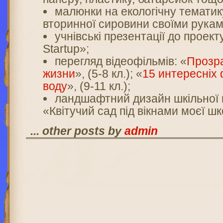
малюнки на екологічну тематик
вторинної сировини своїми руками
учнівські презентації до проек
Startup»;
перегляд відеофільмів:
«
Прозр
жизни
», (5-8 кл.); «
15 интересніх
воду
», (9-11 кл.);
ландшафтний дизайн шкільної
«Квітучий сад під вікнами моєї шк
... other posts by
admin