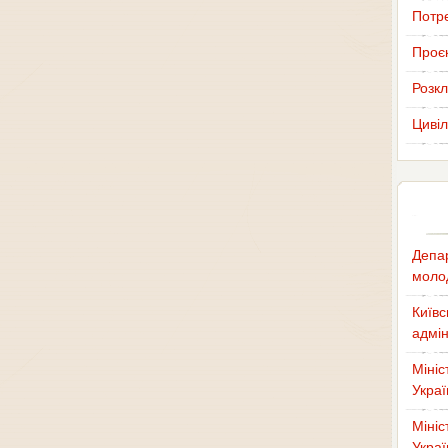
Потр
Проєк
Розкл
Цивіл
Депар
молод
Київс
адмін
Мініс
Украї
Мініс
Украї