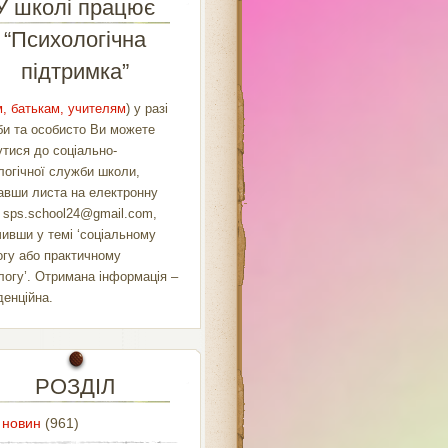
У школі працює
“Психологічна
підтримка”
, батькам, учителям
) у разі
би та особисто Ви можете
утися до соціально-
логічної служби школи,
авши листа на електронну
у
sps.school24@gmail.com
,
чивши у темі ‘соціальному
огу або практичному
логу’. Отримана інформація –
денційна.
РОЗДІЛ
 новин
(961)