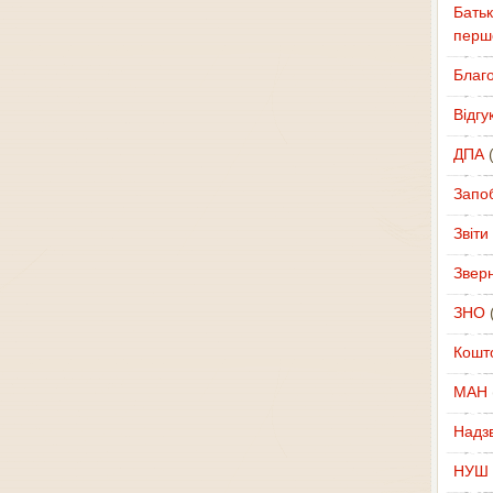
Батьк
перш
Благ
Відгу
ДПА
(
Запоб
Звіти
Звер
ЗНО
(
Кошт
МАН
Надзв
НУШ