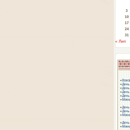
3
10
17
24
31
« Лип