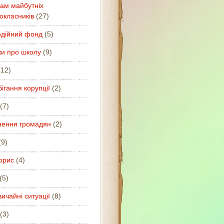
ам майбутніх
окласників
(27)
одійний фонд
(5)
ки про школу
(9)
12)
ігання корупції
(2)
(7)
нення громадян
(2)
9)
орис
(4)
(5)
ичайні ситуації
(8)
(3)