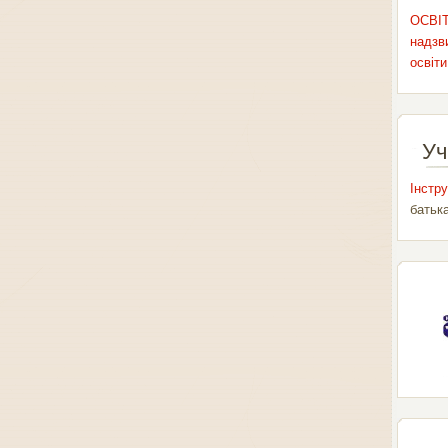
ОСВІТ
надзви
освіти
Уч
Інстру
батьк