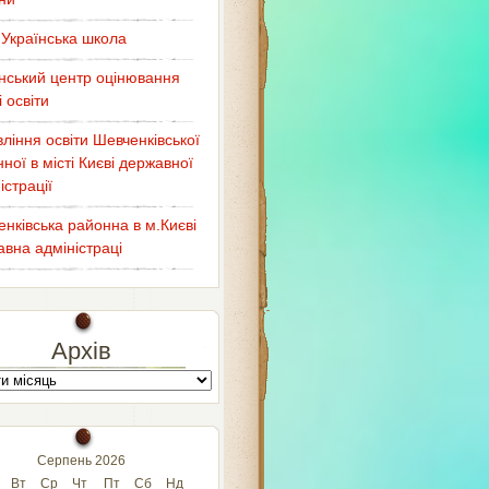
Українська школа
нський центр оцінювання
і освіти
ління освіти Шевченківської
ної в місті Києві державної
істрації
нківська районна в м.Києві
вна адміністраці
Архів
Серпень 2026
Вт
Ср
Чт
Пт
Сб
Нд