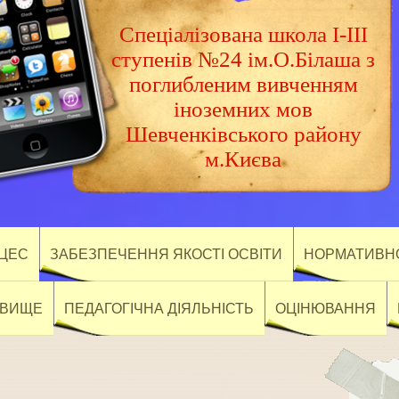
Спеціалізована школа І-ІІІ
ступенів №24 ім.О.Білаша з
поглибленим вивченням
іноземних мов
Шевченківського району
м.Києва
ОЦЕС
ЗАБЕЗПЕЧЕННЯ ЯКОСТІ ОСВІТИ
НОРМАТИВНО
ОВИЩЕ
ПЕДАГОГІЧНА ДІЯЛЬНІСТЬ
ОЦІНЮВАННЯ