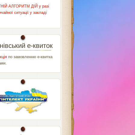
НІЙ АЛГОРИТМ ДІЙ у разі
чайної ситуації у закладі
нівський е-квиток
кція
по замовленню е-квитка
ами.