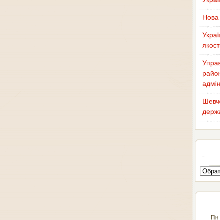
Нова 
Украї
якост
Управ
район
адмін
Шевче
держа
Пн