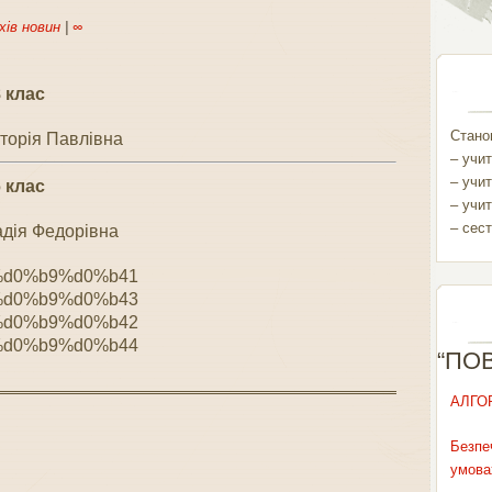
хів новин
|
∞
 клас
Станом
кторія Павлівна
– учит
– учит
 клас
– учит
– сест
адія Федорівна
“ПО
АЛГО
Безпе
умова