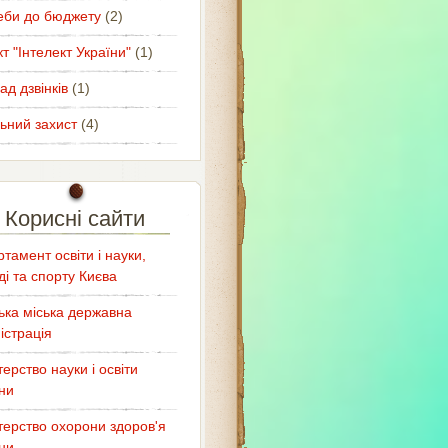
еби до бюджету
(2)
т "Інтелект України"
(1)
ад дзвінків
(1)
ьний захист
(4)
Корисні сайти
тамент освіти і науки,
і та спорту Києва
ька міська державна
істрація
терство науки і освіти
ни
терство охорони здоров'я
ни