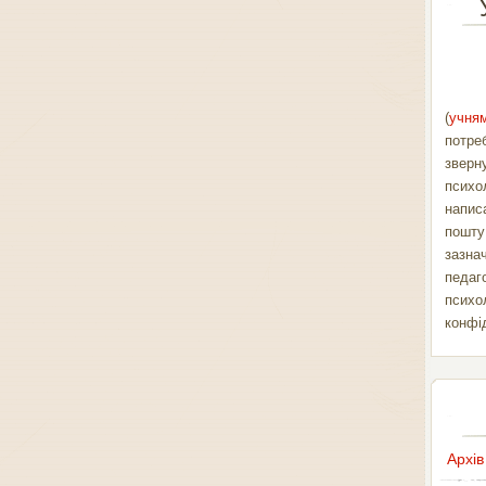
(
учням
потре
зверн
психо
напис
пошт
зазна
педаг
психо
конфі
Архів