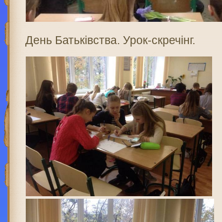
День Батьківства. Урок-скречінг.