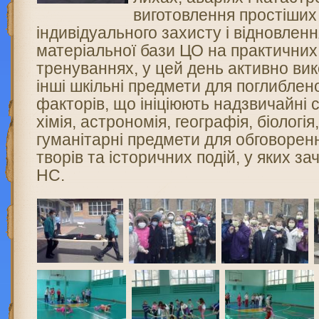
виго­товлення простіших
індивідуального захисту і відновлен
матеріальної бази ЦО на прак­тичних
тренуваннях, у цей день активно ви
інші шкільні предмети для поглиб­лен
факторів, що ініціюють надзвичайні с
хімія, астрономія, географія, біоло­гі
гуманітарні предмети для обговорен
творів та історичних подій, у яких за
HC.