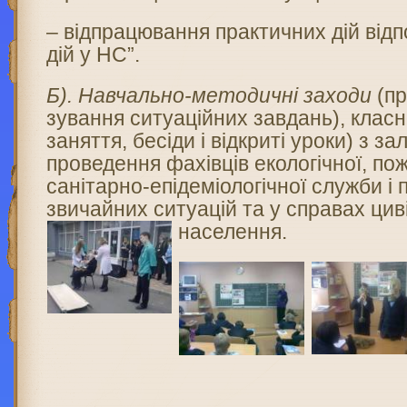
– відпрацювання практичних дій відп
дій у HC”.
Б). Навчально-методичні заходи
(пр
зування ситуаційних завдань), класн
заняття, бесіди і від­криті уроки) з з
проведення фахівців екологічної, по
санітарно-епідеміологічної служби і п
звичайних ситуацій та у спра­вах цив
насе­лення.