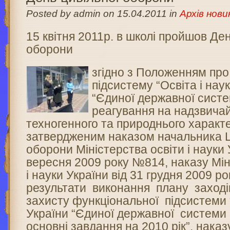
Posted by admin on 15.04.2011 in
Архів нови
15 квітня 2011р. в школі пройшов Де
оборони
згідно з Положенням пр
підсистему “Освіта і нау
“Єдиної державної систе
реагування на надзвичай
техногенного та природнього характ
затвердженим наказом начальника Ц
оборони Міністерства освіти і науки 
вересня 2009 року №814, наказу Мін
і науки України від 31 грудня 2009 
результати виконання плану заході
захисту функціональної підсистеми 
України “Єдиної державної системи 
основні завдання на 2010 рік”, наказ