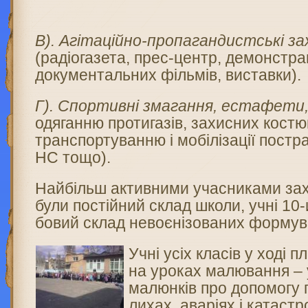
В). Агітаційно-пропаган­дистські з
(радіогазета, прес-центр, демонстра
документальних фільмів, виставки).
Г). Спортивні змагання, ес­тафети
одя­ганню протигазів, захисних костю
транспортуван­ню і мобілізації постр
HC тощо).
Найбільш активними учасниками зах
були постійний склад школи, учні 10-
бовий склад невоєнізованих формув
Учні усіх класів у ході 
на уроках малювання – 
малюнків про допомогу 
лихах, аваріях і катастр