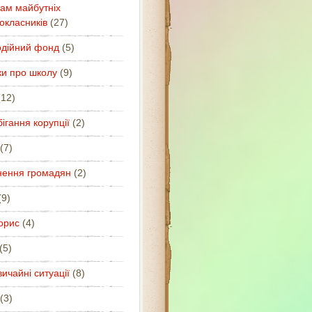
ам майбутніх
окласників
(27)
одійний фонд
(5)
ки про школу
(9)
12)
ігання корупції
(2)
(7)
нення громадян
(2)
9)
орис
(4)
(5)
ичайні ситуації
(8)
(3)