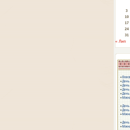
3
10
17
24
31
« Лип