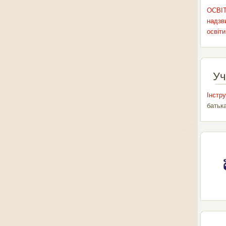
ОСВІТ
надзви
освіти
Уч
Інстру
батьк