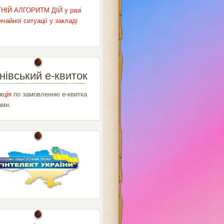
НІЙ АЛГОРИТМ ДІЙ у разі
чайної ситуації у закладі
нівський е-квиток
кція
по замовленню е-квитка
ами.