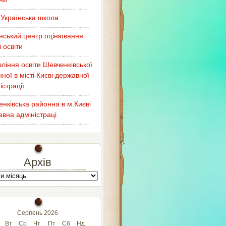
Українська школа
нський центр оцінювання
і освіти
ління освіти Шевченківської
ної в місті Києві державної
істрації
нківська районна в м.Києві
вна адміністраці
Архів
Серпень 2026
Вт
Ср
Чт
Пт
Сб
Нд