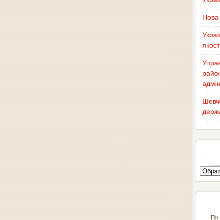
Нова 
Украї
якост
Управ
район
адмін
Шевче
держа
Пн