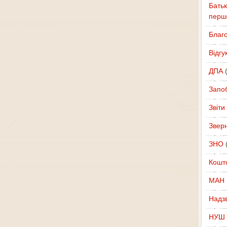
Батьк
перш
Благ
Відгу
ДПА
(
Запоб
Звіти
Звер
ЗНО
(
Кошт
МАН
Надзв
НУШ