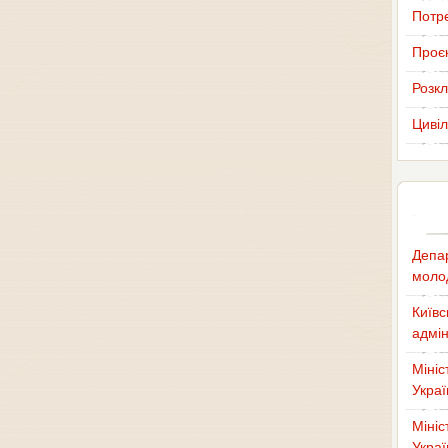
Потр
Проєк
Розкл
Цивіл
Депар
молод
Київс
адмін
Мініс
Украї
Мініс
Украї