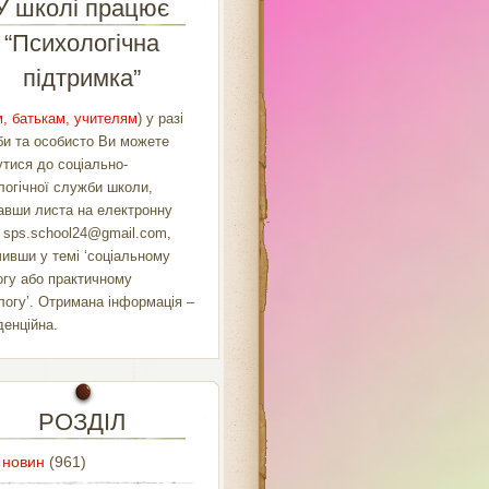
У школі працює
“Психологічна
підтримка”
, батькам, учителям
) у разі
би та особисто Ви можете
утися до соціально-
логічної служби школи,
авши листа на електронну
у
sps.school24@gmail.com
,
чивши у темі ‘соціальному
огу або практичному
логу’. Отримана інформація –
денційна.
РОЗДІЛ
 новин
(961)