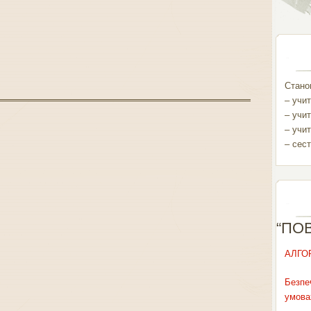
Станом
– учит
– учит
– учит
– сест
“ПО
АЛГО
Безпе
умова