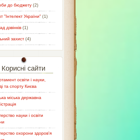
еби до бюджету
(2)
т "Інтелект України"
(1)
ад дзвінків
(1)
ьний захист
(4)
Корисні сайти
тамент освіти і науки,
і та спорту Києва
ька міська державна
істрація
терство науки і освіти
ни
терство охорони здоров'я
ни