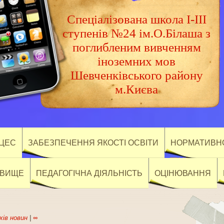
Спеціалізована школа І-ІІІ
ступенів №24 ім.О.Білаша з
поглибленим вивченням
іноземних мов
Шевченківського району
м.Києва
ОЦЕС
ЗАБЕЗПЕЧЕННЯ ЯКОСТІ ОСВІТИ
НОРМАТИВНО
ОВИЩЕ
ПЕДАГОГІЧНА ДІЯЛЬНІСТЬ
ОЦІНЮВАННЯ
хів новин
|
∞