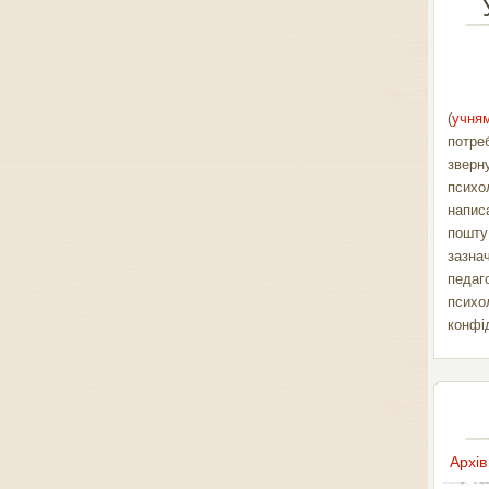
(
учням
потре
зверн
психо
напис
пошт
зазна
педаг
психо
конфі
Архів