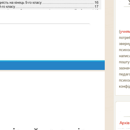
(
учням
потре
зверн
психо
напис
пошт
зазна
педаг
психо
конфі
Архів