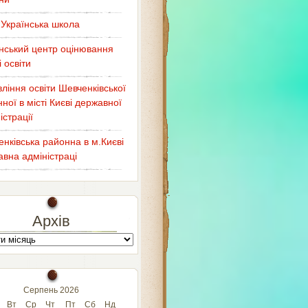
Українська школа
нський центр оцінювання
і освіти
ління освіти Шевченківської
ної в місті Києві державної
істрації
нківська районна в м.Києві
вна адміністраці
Архів
Серпень 2026
Вт
Ср
Чт
Пт
Сб
Нд