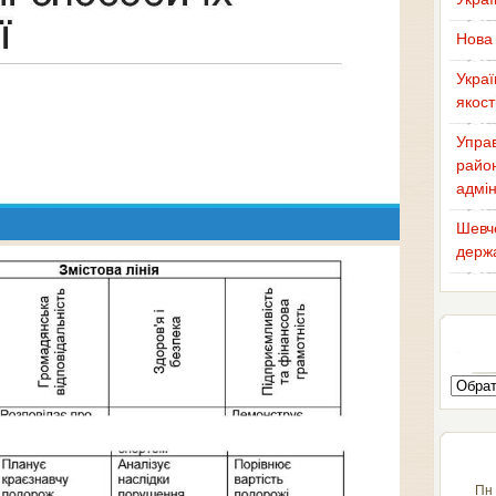
Нова 
Украї
якост
Управ
район
адмін
Шевче
держа
Пн