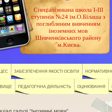
Спеціалізована школа І-ІІІ
ступенів №24 ім.О.Білаша з
поглибленим вивченням
іноземних мов
Шевченківського району
м.Києва
ОЦЕС
ЗАБЕЗПЕЧЕННЯ ЯКОСТІ ОСВІТИ
НОРМАТИВНО
ОВИЩЕ
ПЕДАГОГІЧНА ДІЯЛЬНІСТЬ
ОЦІНЮВАННЯ
ціал галузі “Іноземні мови”