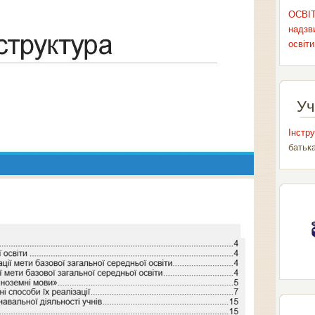
ОСВІТ
надзви
освіти
Уч
Інстру
батьк