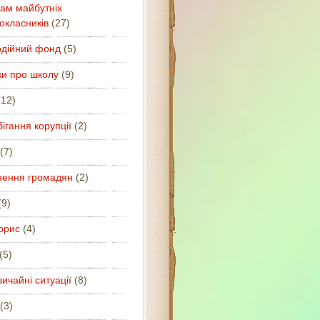
ам майбутніх
окласників
(27)
одійний фонд
(5)
ки про школу
(9)
12)
ігання корупції
(2)
(7)
нення громадян
(2)
9)
орис
(4)
(5)
ичайні ситуації
(8)
(3)