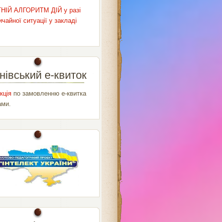
НІЙ АЛГОРИТМ ДІЙ у разі
чайної ситуації у закладі
нівський е-квиток
кція
по замовленню е-квитка
ами.