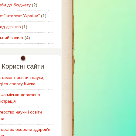
еби до бюджету
(2)
т "Інтелект України"
(1)
ад дзвінків
(1)
ьний захист
(4)
Корисні сайти
тамент освіти і науки,
і та спорту Києва
ька міська державна
істрація
терство науки і освіти
ни
терство охорони здоров'я
ни