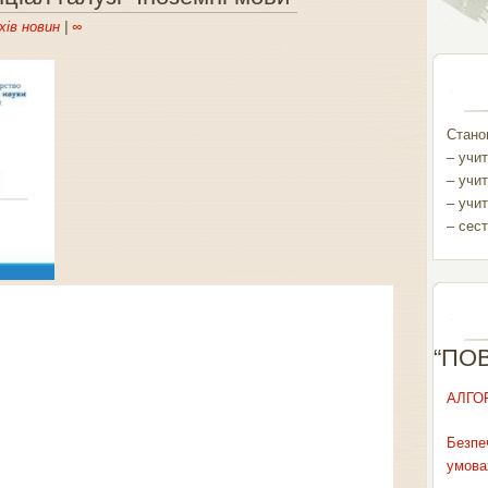
хів новин
|
∞
Станом
– учит
– учит
– учит
– сест
“ПО
АЛГО
Безпе
умова