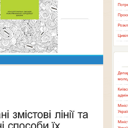
Потр
Проєк
Розкл
Цивіл
Депар
молод
Київс
адмін
Мініс
Украї
Мініс
Украї