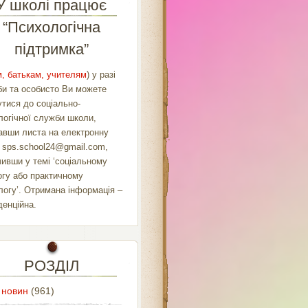
У школі працює
“Психологічна
підтримка”
, батькам, учителям
) у разі
би та особисто Ви можете
утися до соціально-
логічної служби школи,
авши листа на електронну
у
sps.school24@gmail.com
,
чивши у темі ‘соціальному
огу або практичному
логу’. Отримана інформація –
денційна.
РОЗДІЛ
 новин
(961)