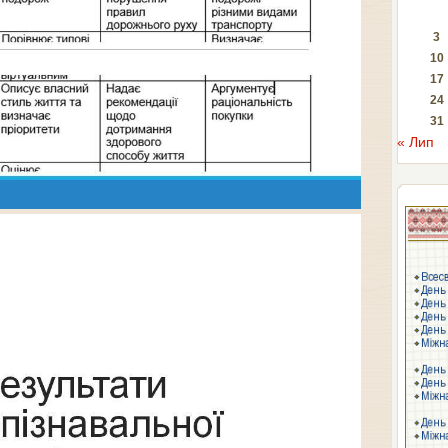
3
10
17
24
31
« Лип