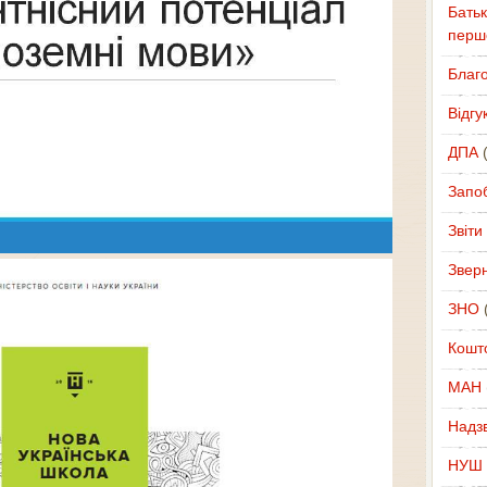
Батьк
перш
Благ
Відгу
ДПА
(
Запоб
Звіти
Звер
ЗНО
(
Кошт
МАН
Надзв
НУШ