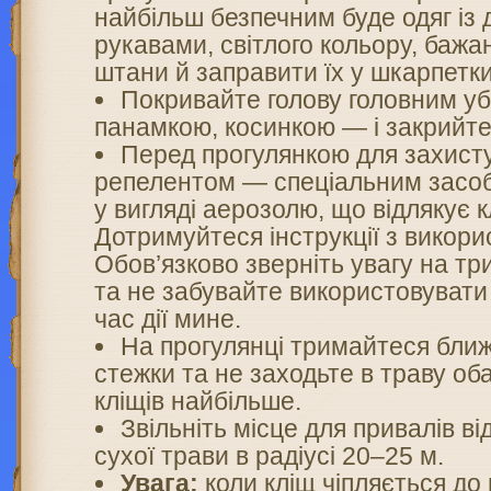
найбільш безпечним буде одяг із
рукавами, світлого кольору, бажа
штани й заправити їх у шкарпетки
Покривайте голову головним у
панамкою, косинкою — і закрийт
Перед прогулянкою для захист
репелентом — спеціальним засо
у вигляді аерозолю, що відлякує к
Дотримуйтеся інструкції з викори
Обов’язково зверніть увагу на три
та не забувайте використовувати
час дії мине.
На прогулянці тримайтеся бли
стежки та не заходьте в траву об
кліщів найбільше.
Звільніть місце для привалів від
сухої трави в радіусі 20–25 м.
Увага:
коли кліщ чіпляється до 