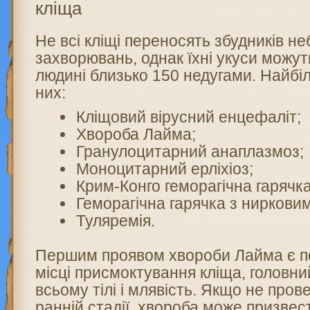
кліща
Не всі кліщі переносять збудників н
захворювань, однак їхні укуси можу
людині близько 150 недугами. Найбі
них:
Кліщовий вірусний енцефаліт;
Хвороба Лайма;
Гранулоцитарний анаплазмоз;
Моноцитарний ерліхіоз;
Крим-Конго геморагічна гарячка
Геморагічна гарячка з ниркови
Туляремія.
Першим проявом хвороби Лайма є п
місці присмоктування кліща, головни
всьому тілі і млявість. Якщо не пров
ранній стадії, хвороба може призве