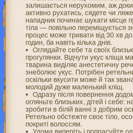
залишається нерухомим, аж доки
активно рухатись, сядете чи ляже
нападник починає шукати місце п
тіла — повільно переміщується з
процес може тривати від 30 хв до
годин, ба навіть кілька днів.
Оглядайте себе та своїх близь
прогулянки. Відчути укус кліща 
тварина виділяє анестетичну реч
знеболює укус. Потрібен ретельн
оскільки вкусити може й так зва
молодий дуже маленький кліщ.
Одразу після повернення додо
огляньте близьких, дітей і себе: 
зробити в білій ванні з добрим ос
Ретельно обстежте своє тіло, осо
покриті волоссям.
Удома виперіть і попрасуйте од