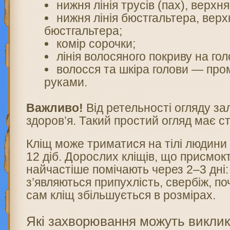
нижня лінія трусів (пах), верхня 
нижня лінія бюстгальтера, верхн
бюстгальтера;
комір сорочки;
лінія волосяного покриву на голо
волосся та шкіра голови — про
руками.
Важливо!
Від ретельності огляду з
здоров’я. Такий простий огляд має с
Кліщ може триматися на тілі людини
12 діб. Дорослих кліщів, що присмок
найчастіше помічають через 2–3 дні: 
з’являються припухлість, свербіж, по
сам кліщ збільшується в розмірах.
Які захворювання можуть виклик