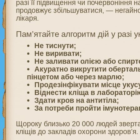
разі її підвищення чи почервоніння на
продовжує збільшуватися, — негайно
лікаря.
Пам’ятайте алгоритм дій у разі у
Не тиснути;
Не виривати;
Не заливати олією або спирт
Акуратно викрутити оберта
пінцетом або через марлю;
Продезінфікувати місце укус
Віднести кліща в лабораторі
Здати кров на антитіла;
За потреби пройти імунотера
Щороку близько 20 000 людей зверт
кліщів до закладів охорони здоров’я.