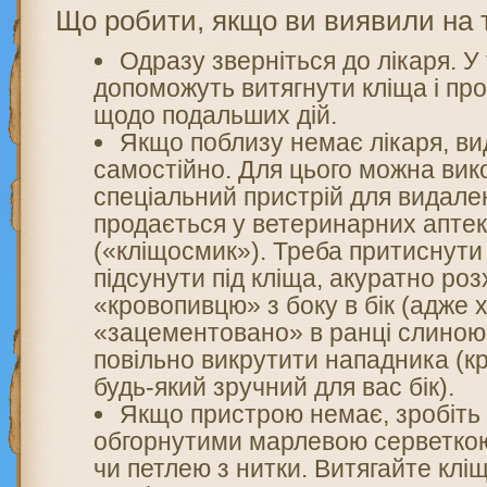
Що робити, якщо ви виявили на т
Одразу зверніться до лікаря. У
допоможуть витягнути кліща і пр
щодо подальших дій.
Якщо поблизу немає лікаря, ви
самостійно. Для цього можна вик
спеціальний пристрій для видале
продається у ветеринарних апте
(«кліщосмик»). Треба притиснути 
підсунути під кліща, акуратно ро
«кровопивцю» з боку в бік (адже 
«зацементовано» в ранці слиною 
повільно викрутити нападника (к
будь-який зручний для вас бік).
Якщо пристрою немає, зробіть
обгорнутими марлевою серветкою
чи петлею з нитки. Витягайте клі