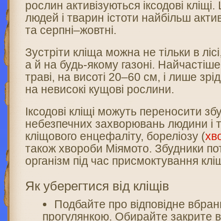
рослин активізуються іксодові кліщі.
людей і тварин істоти найбільш актив
та серпні–жовтні.
Зустріти кліща можна не тільки в лісі
а й на будь-якому газоні. Найчастіше
траві, на висоті 20–60 см, і лише зр
на невисокі кущові рослини.
Іксодові кліщі можуть переносити зб
небезпечних захворювань людини і т
кліщового енцефаліту, бореліозу (
хв
також хвороби Міямото. Збудники п
організм під час присмоктування клі
Як уберегтися від кліщів
Подбайте про відповідне вбран
прогулянкою. Обирайте закрите вз