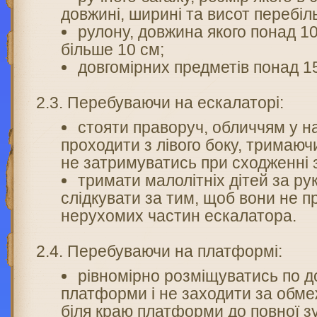
довжині, ширині та висот перебіл
рулону, довжина якого понад 10
більше 10 см;
довгомірних предметів понад 1
2.3. Перебуваючи на ескалаторі:
стояти праворуч, обличчям у н
проходити з лівого боку, тримаюч
не затримуватись при сходженні 
тримати малолітніх дітей за рук
слідкувати за тим, щоб вони не п
нерухомих частин ескалатора.
2.4. Перебуваючи на платформі:
рівномірно розміщуватись по д
платформи і не заходити за обме
біля краю платформи до повної зу