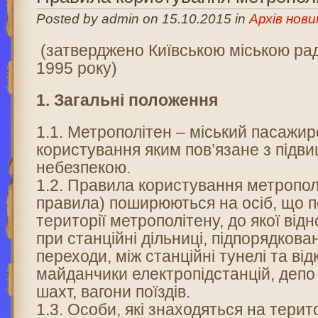
Posted by admin on 15.10.2015 in
Архів нови
(затверджено Київською міською рад
1995 року)
1. Загальні положення
1.1. Метрополітен – міський пасажир
користування яким пов’язане з під
небезпекою.
1.2. Правила користування метропол
правила) поширюються на осіб, що 
території метрополітену, до якої відн
при станційні дільниці, підпорядкован
переходи, між станційні тунелі та відк
майданчики електропідстанцій, депо 
шахт, вагони поїздів.
1.3. Особи, які знаходяться на терито