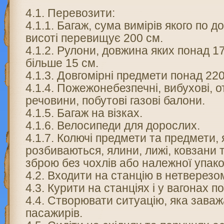
4.1. Перевозити:
4.1.1. Багаж, сума вимірів якого по д
висоті перевищує 200 см.
4.1.2. Рулони, довжина яких понад 17
більше 15 см.
4.1.3. Довгомірні предмети понад 220
4.1.4. Пожежонебезпечні, вибухові, от
речовини, побутові газові балони.
4.1.5. Багаж на візках.
4.1.6. Велосипеди для дорослих.
4.1.7. Колючі предмети та предмети, я
розбиваються, ялини, лижі, ковзани 
зброю без чохлів або належної упако
4.2. Входити на станцію в нетверезом
4.3. Курити на станціях і у вагонах по
4.4. Створювати ситуацію, яка заваж
пасажирів.