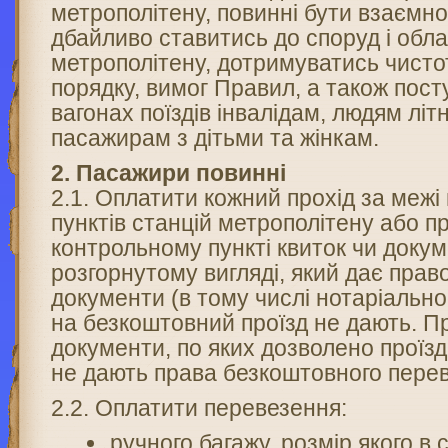
метрополітену, повинні бути взаємно
дбайливо ставитись до споруд і обл
метрополітену, дотримуватись чисто
порядку, вимог Правил, а також пост
вагонах поїздів інвалідам, людям літн
пасажирам з дітьми та жінкам.
2. Пасажири повинні
2.1. Оплатити кожний прохід за межі
пунктів станцій метрополітену або п
контрольному пункті квиток чи докум
розгорнутому вигляді, який дає право
документи (в тому числі нотаріально
на безкоштовний проїзд не дають. Пр
документи, по яких дозволено проїзд
не дають права безкоштовного перев
2.2. Оплатити перевезення:
ручного багажу, розмір якого в с