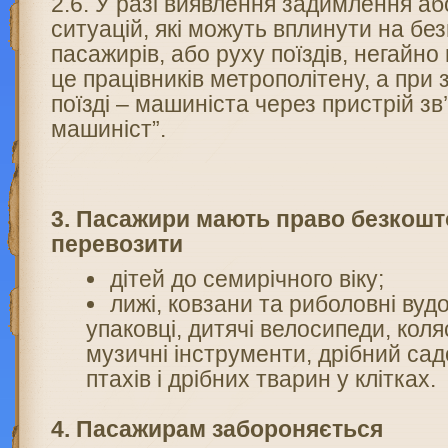
2.6. У разі виявлення задимлення аб
ситуацій, які можуть вплинути на бе
пасажирів, або руху поїздів, негайно
це працівників метрополітену, а при 
поїзді – машиніста через пристрій зв
машиніст”.
3. Пасажири мають право безкош
перевозити
дітей до семирічного віку;
лижі, ковзани та риболовні вуд
упаковці, дитячі велосипеди, коля
музичні інструменти, дрібний сад
птахів і дрібних тварин у клітках.
4. Пасажирам забороняється