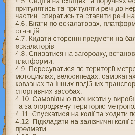
4.5. Сидіти на східцях та поручнях е
притулятись та притуляти речі до н
частин, спиратись та ставити речі н
4.6. Бігати по ескалаторах, платфор
станцій.
4.7. Кидати сторонні предмети на б
ескалаторів.
4.8. Спиратися на загородку, встано
платформи.
4.9. Пересуватися по території метр
мотоциклах, велосипедах, самокатах
ковзанах та інших подібних транспо
спортивних засобах.
4.10. Самовільно проникати у вироб
та за огороджену територію метропо
4.11. Спускатися на колії та ходити п
4.12. Підкладати на залізничні колії 
предмети.