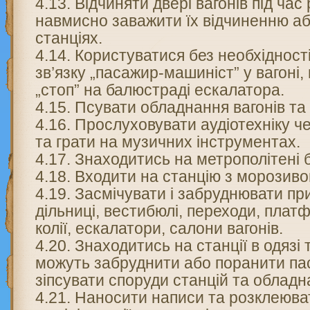
4.13. Відчиняти двері вагонів під час 
навмисно заважити їх відчиненню а
станціях.
4.14. Користуватися без необхідност
зв’язку „пасажир-машиніст” у вагоні
„стоп” на балюстраді ескалатора.
4.15. Псувати обладнання вагонів та 
4.16. Прослуховувати аудіотехніку 
та грати на музичних інструментах.
4.17. Знаходитись на метрополітені б
4.18. Входити на станцію з морозиво
4.19. Засмічувати і забруднювати пр
дільниці, вестибюлі, переходи, плат
колії, ескалатори, салони вагонів.
4.20. Знаходитись на станції в одязі
можуть забруднити або поранити па
зіпсувати споруди станцій та обладн
4.21. Наносити написи та розклеюва