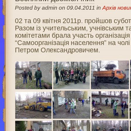
Posted by admin on 09.04.2011 in
Архів нови
02 та 09 квітня 2011р. пройшов суботн
Разом із учительським, учнівським т
комітетами брала участь організація
“Самоорганізація населення” на чол
Петром Олександровичем.